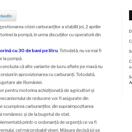
nkedIn
stionarea crizei carburanților a stabilit joi, 2 aprilie
D
rinei la pompă, în urma discuțiilor cu operatorii din
C
orină cu 30 de bani pe litru
. Totodată, nu va mai fi
S
or la pompă.
C
la concluzia că alte variante de lucru aflate pe masă nu
o
istorsiuni în aprovizionarea cu carburanți. Totodată,
S
e bugetare ale României.
A
 pentru motorina achiziționată de agricultori și
mecanismului de reducere vor fi asigurate din
e scumpirea carburanților, din supraimpozitarea
lui românesc și de la bugetul de stat.
mplementată printr-o ordonanță de urgență ce va fi
rnului, cel mai probabil vineri. Măsura decisă joi se