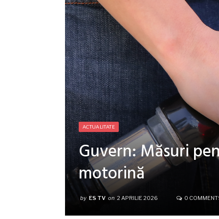
ACTUALITATE
Guvern: Măsuri pent
motorină
by
ES TV
on
2 APRILIE 2026
0 COMMENT