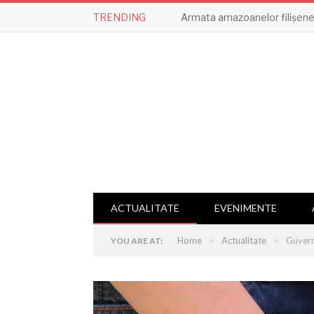
TRENDING
Armata amazoanelor filișene,
ACTUALITATE
EVENIMENTE
»
»
Home
Actualitate
Guvern
YOU ARE AT: