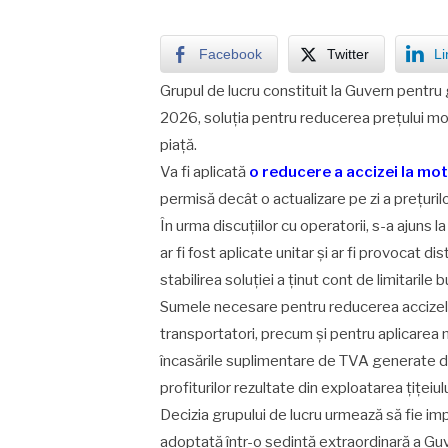
Facebook
Twitter
Li
Grupul de lucru constituit la Guvern pentru ge
2026, soluția pentru reducerea prețului moto
piață.
Va fi aplicată
o reducere a accizei la mot
permisă decât o actualizare pe zi a prețuril
În urma discuțiilor cu operatorii, s-a ajuns 
ar fi fost aplicate unitar și ar fi provocat d
stabilirea soluției a ținut cont de limitaril
Sumele necesare pentru reducerea accizelor
transportatori, precum și pentru aplicarea 
încasările suplimentare de TVA generate d
profiturilor rezultate din exploatarea țițeiu
Decizia grupului de lucru urmează să fie i
adoptată într-o ședință extraordinară a Guve