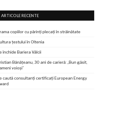
ARTICOLE RECENTE
rama copiilor cu părinți plecați în străinătate
ultura țestului în Oltenia
e închide Bariera Vâlcii
ristian Bănățeanu, 30 ani de carieră: „Bun găsit,
ameni voioși”
e caută consultanți certificați European Energy
ward