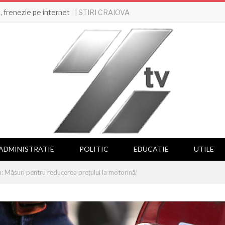
| STIRI CRAIOVA
 frenezie pe internet
ADMINISTRATIE
POLITIC
EDUCATIE
UTILE
: Măsuri pentru reducerea prețului la motorină