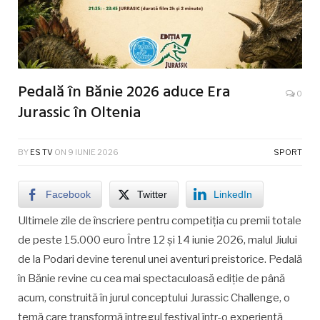
Pedală în Bănie 2026 aduce Era
0
Jurassic în Oltenia
BY
ES TV
ON
9 IUNIE 2026
SPORT
Facebook
Twitter
LinkedIn
Ultimele zile de înscriere pentru competiția cu premii totale
de peste 15.000 euro Între 12 și 14 iunie 2026, malul Jiului
de la Podari devine terenul unei aventuri preistorice. Pedală
în Bănie revine cu cea mai spectaculoasă ediție de până
acum, construită în jurul conceptului Jurassic Challenge, o
temă care transformă întregul festival într-o experiență