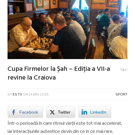
Cupa Firmelor la Șah – Ediția a VII-a
0
revine la Craiova
BY
ES TV
ON
14 MAI 2026
SPORT
Facebook
Twitter
LinkedIn
Într-o perioadă în care ritmul vieții este tot mai accelerat,
iar interacțiunile autentice devin din ce în ce mai rare,