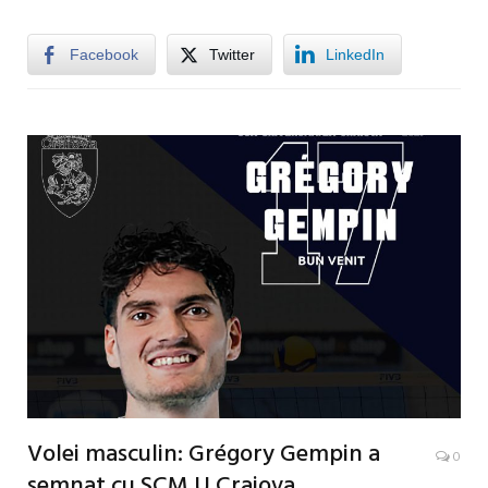
Facebook
Twitter
LinkedIn
Volei masculin: Grégory Gempin a
0
semnat cu SCM U Craiova