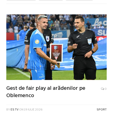
Gest de fair play al arădenilor pe
0
Oblemenco
BY
ES TV
ON
19 IULIE 2026
SPORT