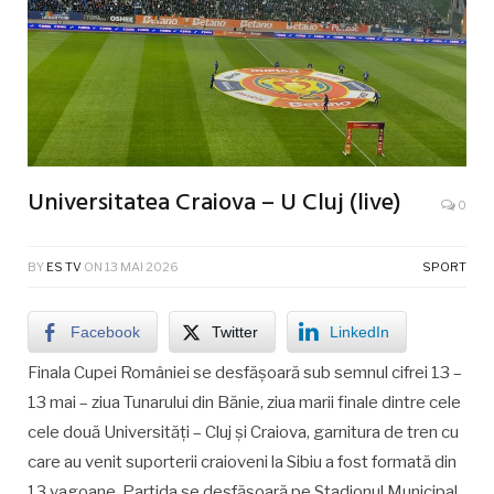
Universitatea Craiova – U Cluj (live)
0
BY
ES TV
ON
13 MAI 2026
SPORT
Facebook
Twitter
LinkedIn
Finala Cupei României se desfășoară sub semnul cifrei 13 –
13 mai – ziua Tunarului din Bănie, ziua marii finale dintre cele
cele două Universități – Cluj și Craiova, garnitura de tren cu
care au venit suporterii craioveni la Sibiu a fost formată din
13 vagoane. Partida se desfășoară pe Stadionul Municipal