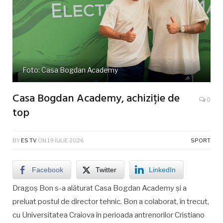
Foto: Casa Bogdan Academy
Casa Bogdan Academy, achiziție de
0
top
BY
ES TV
ON
19 IULIE 2026
SPORT
Facebook
Twitter
LinkedIn
Dragoș Bon s-a alăturat Casa Bogdan Academy și a
preluat postul de director tehnic. Bon a colaborat, în trecut,
cu Universitatea Craiova în perioada antrenorilor Cristiano