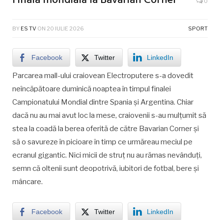
Finala mondială la Bavarian Corner
0
BY
ES TV
ON
20 IULIE 2026
SPORT
Facebook
Twitter
LinkedIn
Parcarea mall-ului craiovean Electroputere s-a dovedit
neîncăpătoare duminică noaptea în timpul finalei
Campionatului Mondial dintre Spania și Argentina. Chiar
dacă nu au mai avut loc la mese, craiovenii s-au mulțumit să
stea la coadă la berea oferită de către Bavarian Corner și
să o savureze în picioare în timp ce urmăreau meciul pe
ecranul gigantic. Nici micii de struț nu au rămas nevânduți,
semn că oltenii sunt deopotrivă, iubitori de fotbal, bere și
mâncare.
Facebook
Twitter
LinkedIn