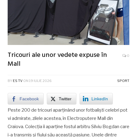
Tricouri ale unor vedete expuse în
0
Mall
BY
ES TV
ON
19 IULIE 2026
SPORT
Facebook
Twitter
LinkedIn
Peste 200 de tricouri aparținând unor fotbaliști celebri pot
vi admirate, zilele acestea, în Electroputere Mall din
Craiova. Colecția îi aparține fostul arbitru Silviu Bogdan care
i-a transmis și fiului său această pasiune. Unele dintre