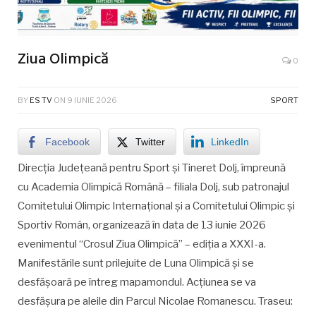
Ziua Olimpică
0
BY
ES TV
ON
9 IUNIE 2026
SPORT
Facebook
Twitter
LinkedIn
Direcția Județeană pentru Sport și Tineret Dolj, împreună
cu Academia Olimpică Română – filiala Dolj, sub patronajul
Comitetului Olimpic Internațional și a Comitetului Olimpic și
Sportiv Român, organizează în data de 13 iunie 2026
evenimentul “Crosul Ziua Olimpică” – ediția a XXXI-a.
Manifestările sunt prilejuite de Luna Olimpică și se
desfășoară pe întreg mapamondul. Acțiunea se va
desfășura pe aleile din Parcul Nicolae Romanescu. Traseu: