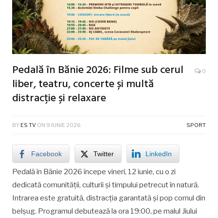
Pedală în Bănie 2026: Filme sub cerul
0
liber, teatru, concerte și multă
distracție și relaxare
BY
ES TV
ON
9 IUNIE 2026
SPORT
Facebook
Twitter
LinkedIn
Pedală în Bănie 2026 începe vineri, 12 iunie, cu o zi
dedicată comunității, culturii și timpului petrecut în natură.
Intrarea este gratuită, distracția garantată și pop cornul din
belșug. Programul debutează la ora 19:00, pe malul Jiului