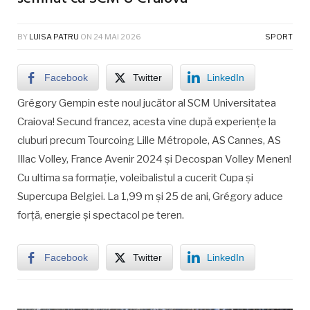
BY
LUISA PATRU
ON
24 MAI 2026
SPORT
Facebook
Twitter
LinkedIn
Grégory Gempin este noul jucător al SCM Universitatea
Craiova! Secund francez, acesta vine după experiențe la
cluburi precum Tourcoing Lille Métropole, AS Cannes, AS
Illac Volley, France Avenir 2024 și Decospan Volley Menen!
Cu ultima sa formație, voleibalistul a cucerit Cupa și
Supercupa Belgiei. La 1,99 m și 25 de ani, Grégory aduce
forță, energie și spectacol pe teren.
Facebook
Twitter
LinkedIn