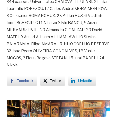
344 oaspeți. Universitatea CRAIOVA: TITULARI: 21 Iulian
Laurentiu POPESCU, 17 Carlos Andrei MORA MONTOYA,
3 Oleksandr ROMANCHUK, 28 Adrian RUS, 6 Vladimir
Ionut SCRECIU, C 11 Nicusor Silviu BANCU, 5 Anzor
MEKVABISHVILI, 20 Alexandru CICALDAU, 30 David
MATEI, 9 Assad Al Islam AL HAMLAWI, 10 Stefan
BAIARAM A: Filipe AMARAL RINHO COELHO REZERVE:
32 Joao Pedro OLIVEIRA GONCALVES, 19 Vasile
MOGOS, 2 Florin Bogdan STEFAN, 15 Juraj BADELJ, 24
Nikola…
Facebook
Twitter
LinkedIn