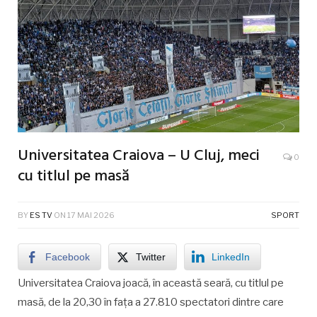
Universitatea Craiova – U Cluj, meci
0
cu titlul pe masă
BY
ES TV
ON
17 MAI 2026
SPORT
Facebook
Twitter
LinkedIn
Universitatea Craiova joacă, în această seară, cu titlul pe
masă, de la 20,30 în fața a 27.810 spectatori dintre care