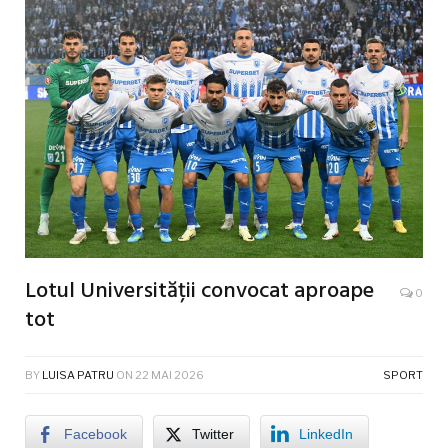
Lotul Universității convocat aproape
0
tot
BY
LUISA PATRU
ON
22 MAI 2026
SPORT
Facebook
Twitter
LinkedIn