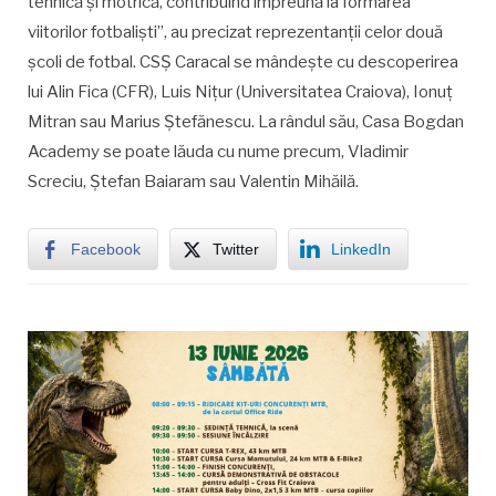
tehnică și motrică, contribuind împreună la formarea
viitorilor fotbaliști”, au precizat reprezentanții celor două
școli de fotbal. CSȘ Caracal se mândește cu descoperirea
lui Alin Fica (CFR), Luis Nițur (Universitatea Craiova), Ionuț
Mitran sau Marius Ștefănescu. La rândul său, Casa Bogdan
Academy se poate lăuda cu nume precum, Vladimir
Screciu, Ștefan Baiaram sau Valentin Mihăilă.
Facebook
Twitter
LinkedIn