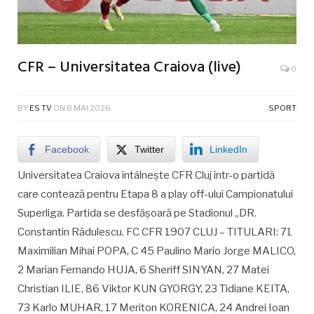
CFR – Universitatea Craiova (live)
0
BY
ES TV
ON
8 MAI 2026
SPORT
Facebook
Twitter
LinkedIn
Universitatea Craiova întâlnește CFR Cluj într-o partidă
care contează pentru Etapa 8 a play off-ului Campionatului
Superliga. Partida se desfășoară pe Stadionul „DR.
Constantin Rădulescu. FC CFR 1907 CLUJ – TITULARI: 71
Maximilian Mihai POPA, C 45 Paulino Mario Jorge MALICO,
2 Marian Fernando HUJA, 6 Sheriff SINYAN, 27 Matei
Christian ILIE, 86 Viktor KUN GYORGY, 23 Tidiane KEITA,
73 Karlo MUHAR, 17 Meriton KORENICA, 24 Andrei Ioan