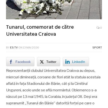
Tunarul, comemorat de către
0
Universitatea Craiova
BY
ES TV
ON
13 MAI 2026
SPORT
Facebook
Twitter
LinkedIn
Reprezentanții clubului Universitatea Craiova au depus,
miercuri dimineață, coroane de flori atât la statuia acestuia
aflată în fața Stadionului din Bănie, cât și la Cimitirul
Ungureni, acolo unde se află mormântul. Oblemenco s-a
născut pe 13 mai 1945, la Corabia, în județul Olt. Deși era
supranumit „Tunarul din Bănie” datorită forței pe care o