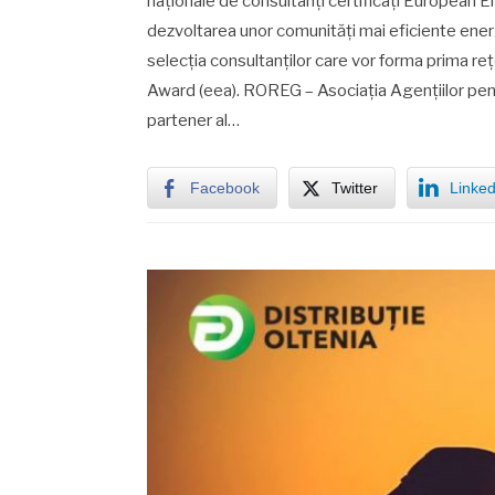
naționale de consultanți certificați European 
dezvoltarea unor comunități mai eficiente energ
selecția consultanților care vor forma prima re
Award (eea). ROREG – Asociația Agențiilor pent
partener al…
Facebook
Twitter
Linked