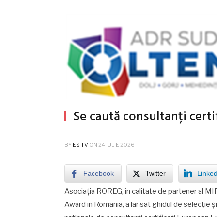
Se caută consultanți cert
BY
ES TV
ON
24 IULIE 2026
Facebook
Twitter
Linked
Asociația ROREG, în calitate de partener al 
Award în România, a lansat ghidul de selecție ș