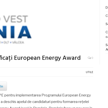
D
C
S
C
o
S
A
ificați European Energy Award
0
UTILE
In
MIPE pentru implementarea Programului European Energy
i a deschis apelul de candidaturi pentru formarea rețelei