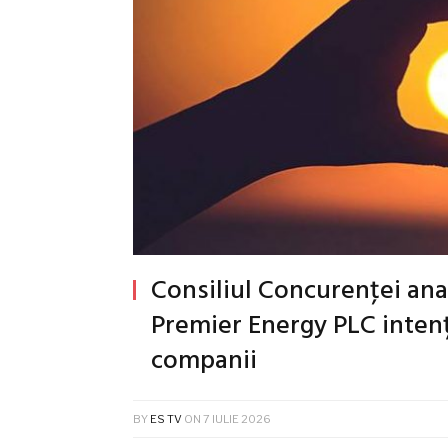
Consiliul Concurenţei anal
Premier Energy PLC inten
companii
BY
ES TV
ON
7 IULIE 2026