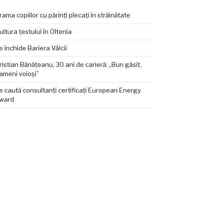
rama copiilor cu părinți plecați în străinătate
ultura țestului în Oltenia
e închide Bariera Vâlcii
ristian Bănățeanu, 30 ani de carieră: „Bun găsit,
ameni voioși”
e caută consultanți certificați European Energy
ward