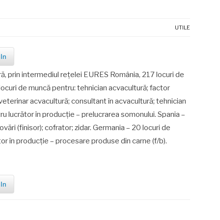
UTILE
In
ă, prin intermediul reţelei EURES România, 217 locuri de
curi de muncă pentru: tehnician acvacultură; factor
 veterinar acvacultură; consultant în acvacultură; tehnician
u lucrător în producție – prelucrarea somonului. Spania –
ri (finisor); cofrator; zidar. Germania – 20 locuri de
tor în producție – procesare produse din carne (f/b).
In