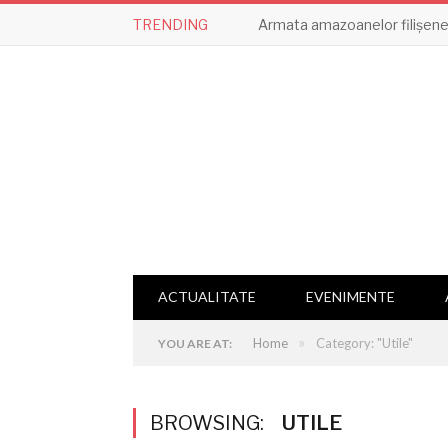
TRENDING
Armata amazoanelor filișene,
ACTUALITATE
EVENIMENTE
»
Home
Category: "Utile"
YOU ARE AT:
BROWSING:
UTILE