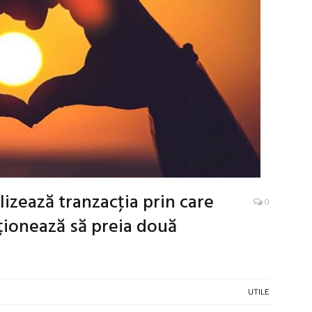
izează tranzacţia prin care
0
ționează să preia două
UTILE