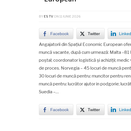
BY
ES TV
ON
11 IUNIE 2026
Facebook
Twitter
Linked
Angajatorii din Spaţiul Economic European ofer
muncă vacante, după cum urmează: Malta –81 lo
poștal; coordonator logistică și achiziții; medic
de proces. Norvegia – 45 locuri de muncă pentr
30 locuri de muncă pentru: muncitor pentru renovă
muncă pentru: lucrător ajutor in podgorie; lucră
Suedia –…
Facebook
Twitter
Linked