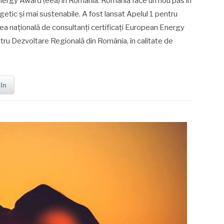
Energy Award (eea) în România. România face un nou pas în
etic și mai sustenabile. A fost lansat Apelul 1 pentru
țea națională de consultanți certificați European Energy
ru Dezvoltare Regională din România, în calitate de
In