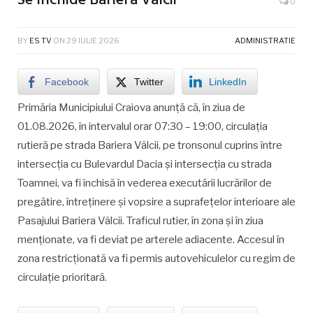
Se închide Bariera Vâlcii
0
BY
ES TV
ON
29 IULIE 2026
ADMINISTRATIE
Facebook
Twitter
LinkedIn
Primăria Municipiului Craiova anunţă că, în ziua de
01.08.2026, în intervalul orar 07:30 – 19:00, circulaţia
rutieră pe strada Bariera Vâlcii, pe tronsonul cuprins între
intersecţia cu Bulevardul Dacia şi intersecţia cu strada
Toamnei, va fi închisă în vederea executării lucrărilor de
pregătire, întreţinere şi vopsire a suprafeţelor interioare ale
Pasajului Bariera Vâlcii. Traficul rutier, în zona şi în ziua
menţionate, va fi deviat pe arterele adiacente. Accesul în
zona restricţionată va fi permis autovehiculelor cu regim de
circulaţie prioritară.