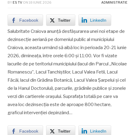
BY
ES TV
ON
18 IUNIE 2026
ADMINISTRATIE
Facebook
Twitter
LinkedIn
Salubritate Craiova anunță desfășurarea unei noi etape de
dezinsecție aeriană pe domeniul public al municipiului
Craiova, aceasta urmând să aibă loc în perioada 20-21 iunie
2026, dimineața, între orele 6:00 și 11:00. Vor fi vizate
lacurile de pe teritoriul municipiului (lacul din Parcul „Nicolae
Romanescu”, Lacul Tanchiștilor, Lacul Valea Fetii, Lacul
Făcăi, lacul din Grădina Botanică, Lacul Valea Șarpelui și cel
de la Hanul Doctorului), parcurile, grădinile publice și zonele
verzi din cartierele orașului. Suprafața totală pe care va
avea loc dezinsecția este de aproape 800 hectare,
graficul intervenției depinzând…
Facebook
Twitter
LinkedIn