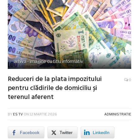
arhiva - imagine cu titlu informativ
Reduceri de la plata impozitului
0
pentru clădirile de domiciliu și
terenul aferent
BY
ES TV
ON
12 MARTIE 2026
ADMINISTRATIE
Facebook
Twitter
LinkedIn