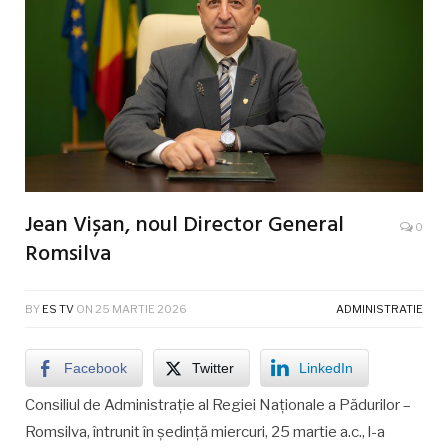
Jean Vișan, noul Director General
0
Romsilva
BY
ES TV
ON
25 MARTIE 2026
ADMINISTRATIE
Facebook
Twitter
LinkedIn
Consiliul de Administrație al Regiei Naționale a Pădurilor –
Romsilva, întrunit în ședință miercuri, 25 martie a.c., l-a