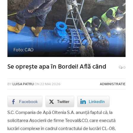
Foto: CAO
Se oprește apa în Bordei! Află când
0
BY
LUISA PATRU
ON
22 MAI 2026
ADMINISTRATIE
Facebook
Twitter
LinkedIn
S.C. Compania de Apă Oltenia S.A. anunță faptul că, la
solicitarea Asocierii de firme Teoval&CO, care execută
lucrări complexe în cadrul contractului de lucrări CL-08,