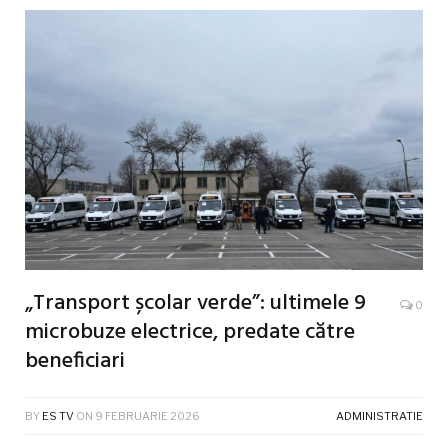
„Transport școlar verde”: ultimele 9
0
microbuze electrice, predate către
beneficiari
BY
ES TV
ON
9 FEBRUARIE 2026
ADMINISTRATIE