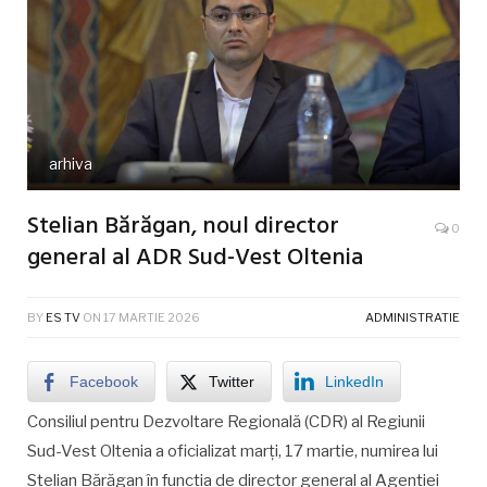
arhiva
Stelian Bărăgan, noul director
0
general al ADR Sud-Vest Oltenia
BY
ES TV
ON
17 MARTIE 2026
ADMINISTRATIE
Facebook
Twitter
LinkedIn
Consiliul pentru Dezvoltare Regională (CDR) al Regiunii
Sud-Vest Oltenia a oficializat marți, 17 martie, numirea lui
Stelian Bărăgan în funcția de director general al Agenției