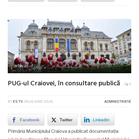
arhiva
PUG-ul Craiovei, în consultare publică
0
BY
ES TV
ON
16 IUNIE 2026
ADMINISTRATIE
Facebook
Twitter
LinkedIn
Primăria Municipiului Craiova a publicat documentația