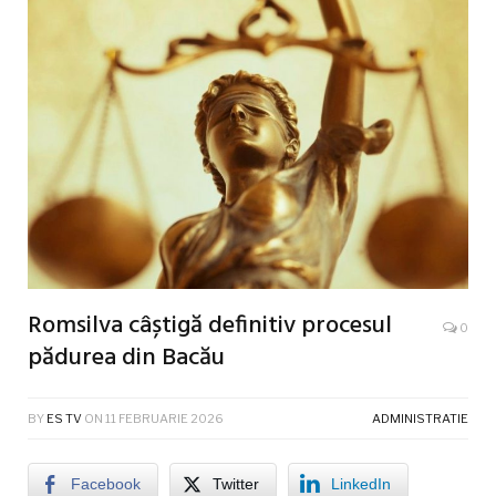
Romsilva câștigă definitiv procesul
0
pădurea din Bacău
BY
ES TV
ON
11 FEBRUARIE 2026
ADMINISTRATIE
Facebook
Twitter
LinkedIn