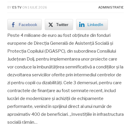
BY
ES TV
ON
1 IULIE 2026
ADMINISTRATIE
Facebook
Twitter
LinkedIn
Peste 4 milioane de euro au fost obținute din fonduri
europene de Direcția Generală de Asistență Socială și
Protecția Copilului (DGASPC), din subordinea Consiliului
Județean Dolj, pentru implementarea unor proiecte care
vor conduce la îmbunătățirea semnificativă a condițiilor și la
dezvoltarea serviciilor oferite prin intermediul centrelor de
zi pentru copiii cu dizabilități. Cele 3 demersuri, pentru care
contractele de finanțare au fost semnate recent, includ
lucrări de modernizare și achiziții de echipamente
performante, venind în sprijinul direct al unui număr de
aproximativ 400 de beneficiari. „Investițiile în infrastructura
socială rămân…