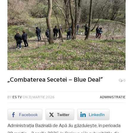
„Combaterea Secetei – Blue Deal”
0
BY
ES TV
ON
31 MARTIE 2026
ADMINISTRATIE
Facebook
Twitter
LinkedIn
Administrația Bazinală de Apă Jiu găzduiește, în perioada