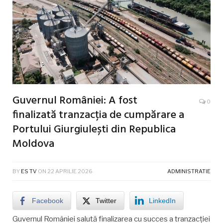
Guvernul României: A fost
0
finalizată tranzacția de cumpărare a
Portului Giurgiulești din Republica
Moldova
BY
ES TV
ON
22 APRILIE 2026
ADMINISTRATIE
Facebook
Twitter
LinkedIn
Guvernul României salută finalizarea cu succes a tranzacției