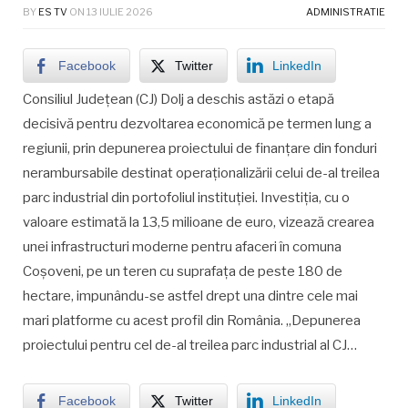
BY
ES TV
ON
13 IULIE 2026
ADMINISTRATIE
Facebook
Twitter
LinkedIn
Consiliul Județean (CJ) Dolj a deschis astăzi o etapă
decisivă pentru dezvoltarea economică pe termen lung a
regiunii, prin depunerea proiectului de finanțare din fonduri
nerambursabile destinat operaționalizării celui de-al treilea
parc industrial din portofoliul instituției. Investiția, cu o
valoare estimată la 13,5 milioane de euro, vizează crearea
unei infrastructuri moderne pentru afaceri în comuna
Coșoveni, pe un teren cu suprafața de peste 180 de
hectare, impunându-se astfel drept una dintre cele mai
mari platforme cu acest profil din România. „Depunerea
proiectului pentru cel de-al treilea parc industrial al CJ…
Facebook
Twitter
LinkedIn