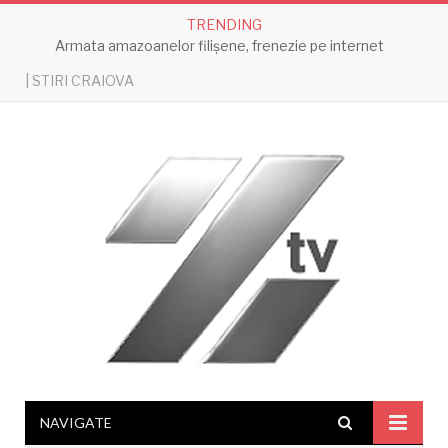
TRENDING
Armata amazoanelor filișene, frenezie pe internet
| STIRI CRAIOVA
NAVIGATE