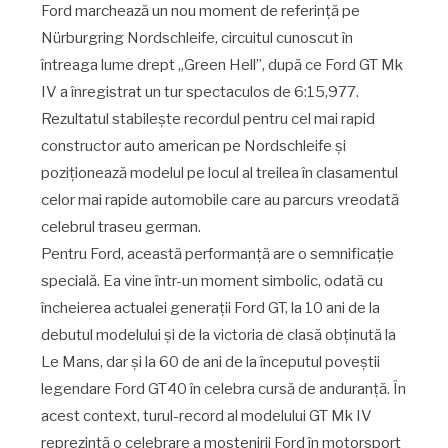
Ford marchează un nou moment de referință pe
Nürburgring Nordschleife, circuitul cunoscut în
întreaga lume drept „Green Hell”, după ce Ford GT Mk
IV a înregistrat un tur spectaculos de 6:15,977.
Rezultatul stabilește recordul pentru cel mai rapid
constructor auto american pe Nordschleife și
poziționează modelul pe locul al treilea în clasamentul
celor mai rapide automobile care au parcurs vreodată
celebrul traseu german.
Pentru Ford, această performanță are o semnificație
specială. Ea vine într-un moment simbolic, odată cu
încheierea actualei generații Ford GT, la 10 ani de la
debutul modelului și de la victoria de clasă obținută la
Le Mans, dar și la 60 de ani de la începutul poveștii
legendare Ford GT40 în celebra cursă de anduranță. În
acest context, turul-record al modelului GT Mk IV
reprezintă o celebrare a moștenirii Ford în motorsport