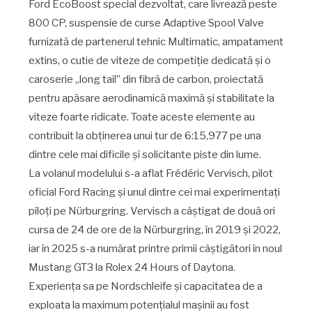
Ford EcoBoost special dezvoltat, care livrează peste
800 CP, suspensie de curse Adaptive Spool Valve
furnizată de partenerul tehnic Multimatic, ampatament
extins, o cutie de viteze de competiție dedicată și o
caroserie „long tail” din fibră de carbon, proiectată
pentru apăsare aerodinamică maximă și stabilitate la
viteze foarte ridicate. Toate aceste elemente au
contribuit la obținerea unui tur de 6:15,977 pe una
dintre cele mai dificile și solicitante piste din lume.
La volanul modelului s-a aflat Frédéric Vervisch, pilot
oficial Ford Racing și unul dintre cei mai experimentați
piloți pe Nürburgring. Vervisch a câștigat de două ori
cursa de 24 de ore de la Nürburgring, în 2019 și 2022,
iar în 2025 s-a numărat printre primii câștigători în noul
Mustang GT3 la Rolex 24 Hours of Daytona.
Experiența sa pe Nordschleife și capacitatea de a
exploata la maximum potențialul mașinii au fost