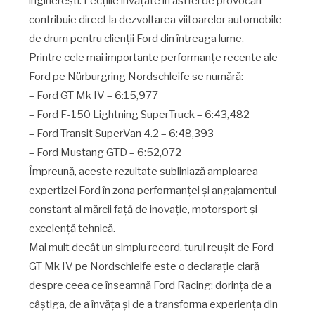
inginerești. Lecțiile învățate în astfel de provocări
contribuie direct la dezvoltarea viitoarelor automobile
de drum pentru clienții Ford din întreaga lume.
Printre cele mai importante performanțe recente ale
Ford pe Nürburgring Nordschleife se numără:
– Ford GT Mk IV – 6:15,977
– Ford F-150 Lightning SuperTruck – 6:43,482
– Ford Transit SuperVan 4.2 – 6:48,393
– Ford Mustang GTD – 6:52,072
Împreună, aceste rezultate subliniază amploarea
expertizei Ford în zona performanței și angajamentul
constant al mărcii față de inovație, motorsport și
excelență tehnică.
Mai mult decât un simplu record, turul reușit de Ford
GT Mk IV pe Nordschleife este o declarație clară
despre ceea ce înseamnă Ford Racing: dorința de a
câștiga, de a învăța și de a transforma experiența din