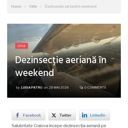
»
»
Home
Utile
Dezinsecție aeriană în weekend
UTILE
Dezinsecție aeriană în
weekend
by
LUISA PATRU
on
28 MAI 2026
0 COMMENTS
Facebook
Twitter
LinkedIn
Salubritate Craiova începe dezinsecția aeriană pe