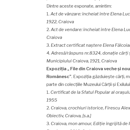
Dintre aceste exponate, amintim:
1.
Act de vânzare: încheiat între Elena Lu
1922, Craiova
2.
Act de vendare: încheiat între Elena L
Craiova
3.
Extract certificat naștere Elena Fălcoi
4.
Adresă/răspuns nr.8324, donație cărți 
Municipiului Craiova, 1921, Craiova
Expoziția „ File din Craiova veche și nouă
Românesc”
. Expoziția găzduiește cărți, 
parte din colecțiile Muzeului Cărții și Exilu
1.
Certificat de la Sfatul Popular al orașul
1955
2.
Craiova, crochiuri istorice, Firescu Al
Obiectiv, Craiova, [s.a.]
3.
Craiova, mon amour, Ediție îngrijită de 