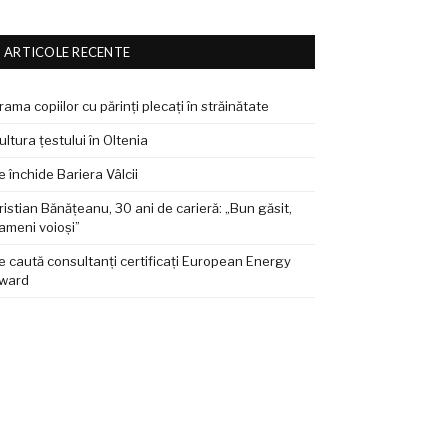
ARTICOLE RECENTE
rama copiilor cu părinți plecați în străinătate
ultura țestului în Oltenia
e închide Bariera Vâlcii
ristian Bănățeanu, 30 ani de carieră: „Bun găsit,
ameni voioși”
e caută consultanți certificați European Energy
ward