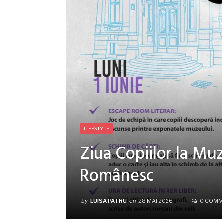
LIFESTYLE
Ziua Copiilor la Muze
Românesc
by
LUISA PATRU
on
28 MAI 2026
0 COM