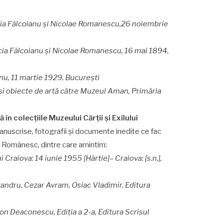
cia Fălcoianu și Nicolae Romanescu,
26 noiembrie
ucia Fălcoianu și Nicolae Romanescu, 16 mai 1894,
anu, 11 martie 1929, București
și obiecte de artă către Muzeul Aman, Primăria
 în colecțiile Muzeului Cărții și Exilului
manuscrise, fotografii și documente inedite ce fac
lui Românesc, dintre care amintim:
ui Craiova: 14 iunie 1955 [Hârtie]
– Craiova: [s.n.],
exandru, Cezar Avram, Osiac Vladimir, Editura
Ion Deaconescu, Ediția a 2-a, Editura Scrisul