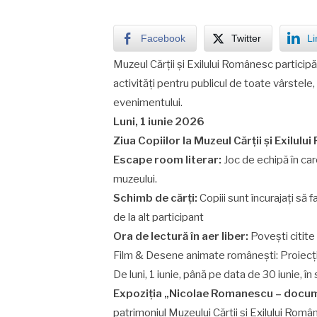
Facebook
Twitter
Li
Muzeul Cărții și Exilului Românesc particip
activități pentru publicul de toate vârstele,
evenimentului.
Luni, 1 iunie 2026
Ziua Copiilor la Muzeul C
ă
r
ț
ii
ș
i Exilulu
Escape room literar:
Joc de echipă în car
muzeului.
Schimb de c
ă
r
ț
i:
Copiii sunt încurajați să 
de la alt participant
Ora de lectur
ă
î
n aer liber:
Povești citite
Film & Desene animate românești: Proiecție
De luni, 1 iunie, până pe data de 30 iunie, în 
Expoziția „Nicolae Romanescu – docu
patrimoniul Muzeului Cărții și Exilului Româ