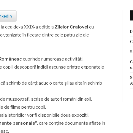
nkedIn
ă la cea de-a XXIX-a ediție a
Zilelor Craiovei
cu
D
 organizate în fiecare dintre cele patru zile ale
C
S
i Rom
â
nesc
cuprinde numeroase activități.
C
e copiii descoperă indicii ascunse printre exponatele
o
S
facă schimb de cărți: aduc o carte și iau alta în schimb
A
 de muzeografi, scrise de autori români din exil.
 de filme pentru copii.
sala istoricilor vor fi disponibile doua expoziții.
mente personale”
, care conține documente aflate in
nesc.