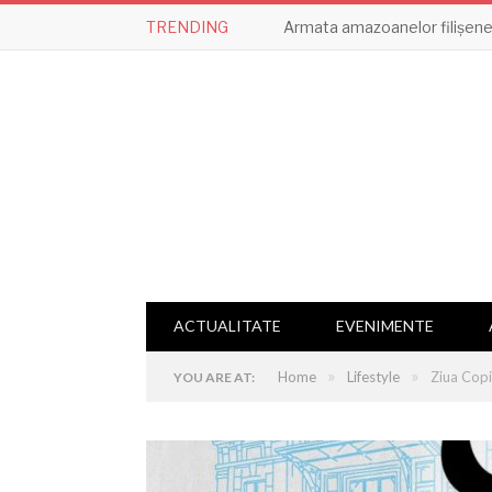
TRENDING
Armata amazoanelor filișene,
ACTUALITATE
EVENIMENTE
»
»
Home
Lifestyle
Ziua Copi
YOU ARE AT: