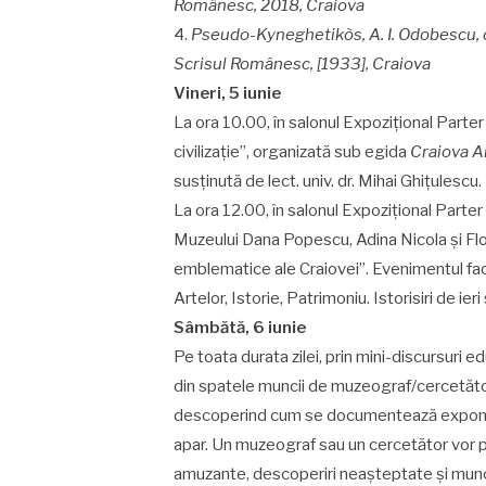
Românesc, 2018, Craiova
4.
Pseudo-Kyneghetikòs, A. I. Odobescu, c
Scrisul Românesc, [1933], Craiova
Vineri, 5 iunie
La ora 10.00, în salonul Expozițional Parter
civilizație”, organizată sub egida
Craiova Art
susținută de lect. univ. dr. Mihai Ghițulescu.
La ora 12.00, în salonul Expozițional Parter 
Muzeului Dana Popescu, Adina Nicola și Flor
emblematice ale Craiovei”. Evenimentul fac
Artelor, Istorie, Patrimoniu. Istorisiri de ieri 
Sâmbătă, 6 iunie
Pe toata durata zilei, prin mini-discursuri ed
din spatele muncii de muzeograf/cercetător.
descoperind cum se documentează exponat
apar. Un muzeograf sau un cercetător vor 
amuzante, descoperiri neașteptate și munca