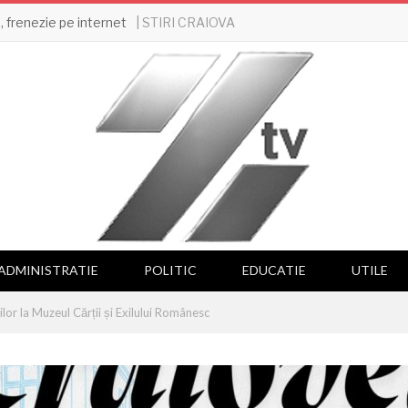
| STIRI CRAIOVA
 frenezie pe internet
ADMINISTRATIE
POLITIC
EDUCATIE
UTILE
ilor la Muzeul Cărții și Exilului Românesc