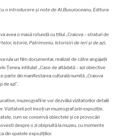
u o introducere şi note de Al.
Busuioceanu, Editura
 va avea o masă rotundă cu titlul „Craiova – straturi de
elor, Istorie, Patrimoniu. Istorisiri de ieri și de azi,
va rula un film documentar, realizat de către angajații
in Țenea, intitulat „Case de altădată – azi obiective
e parte din manifestarea culturală numită „Craiova
și de azi”.
ucative, muzeografii le vor dezvălui vizitatorilor detalii
 Vizitatorii pot însoți un muzeograf prin expoziție,
ele, cum se conservă obiectele și ce provocări
povesti despre o zi obișnuită la muzeu, cu momente
 din spatele expozițiilor.