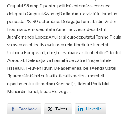
Grupului S&amp;D pentru politică externă,va conduce
delegaţia Grupului S&amp;D aflată într-o vizită în Israel, în
perioada 28-30 octombrie. Delegaţia formată din Victor
Boştinaru, eurodeputata Arne Lietz, eurodeputatul
JuanFernando Lopez Aguilar şi eurodeputatul Tonino Picula
va avea ca obiectiv evaluarea relaţiilordintre Israel şi
Uniunea Europeană, dar şi o evaluare a situaţiei din Orientul
Apropiat. Delegaţia va fiprimită de către Preşedintele
Israelului, Reuven Rivlin. De asemenea, pe agenda vizitei
figurează întâlniri cu înalţi oficiali israelieni, membrii
aiparlamentului israelian (Knesset) şi liderul Partidului
Muncii din Israel, Isaac Herzog.…
Facebook
Twitter
LinkedIn