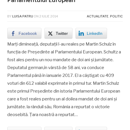
Parlamentului European
BY
LUISA PATRU
ON
2 IULIE 2014
ACTUALITATE
,
POLITIC
Facebook
Twitter
LinkedIn
Marţi dimineaţă, deputaţii l-au reales pe Martin Schulz în
funcţia de Preşedinte al Parlamentului European. Schultz a
fost ales pentru un nou mandate de doi ani şi jumătate.
Deputatul german,în vârstă de 58 ani, va conduce
Parlamentul până în ianuarie 2017. El a câştigat cu 409
voturi din 612 valabil exprimate în primul tur. Martin Schulz
este primul Preşedinte din istoria Parlamentului European
care a fost reales pentru un al doilea mandat de doi ani şi
jumătate. la rânduil său, România a repurtat o victorie
deosebită. Ţara noastră a repurtat…