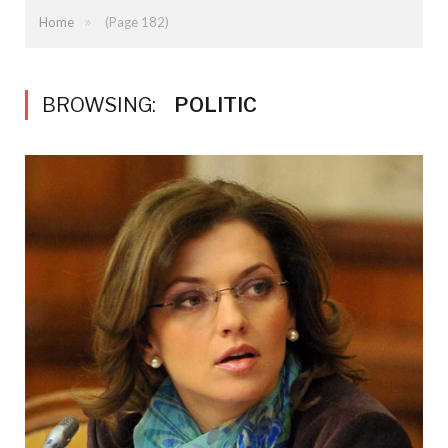
»
Home
(Page 182)
BROWSING:
POLITIC