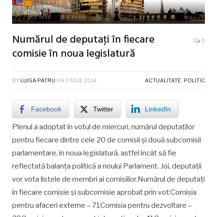
arhiva
Numărul de deputaţi în fiecare
0
comisie în noua legislatură
BY
LUISA PATRU
ON
2 IULIE 2014
ACTUALITATE
,
POLITIC
Facebook
Twitter
LinkedIn
Plenul a adoptat în votul de miercuri, numărul deputaţilor
pentru fiecare dintre cele 20 de comisii şi două subcomisii
parlamentare, în noua legislatură, astfel încât să fie
reflectată balanţa politică a noului Parlament. Joi, deputaţii
vor vota listele de membri ai comisiilor.Numărul de deputaţi
în fiecare comisie şi subcomisie aprobat prin vot:Comisia
pentru afaceri externe – 71Comisia pentru dezvoltare –