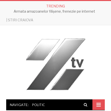
TRENDING
Armata amazoanelor filișene, frenezie pe internet
| STIRI CRAIOVA
NAVIGATE:
POLITIC