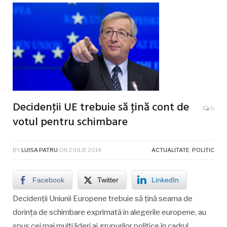
Decidenţii UE trebuie să ţină cont de
0
votul pentru schimbare
BY
LUISA PATRU
ON
2 IULIE 2014
ACTUALITATE
,
POLITIC
Facebook
Twitter
LinkedIn
Decidenţii Uniunii Europene trebuie să ţină seama de
dorinţa de schimbare exprimată în alegerile europene, au
spus cei mai mulţi lideri ai grupurilor politice în cadrul