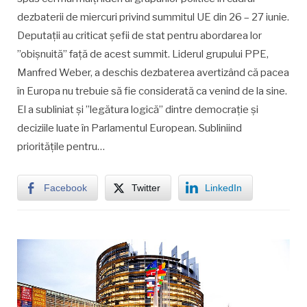
dezbaterii de miercuri privind summitul UE din 26 – 27 iunie.
Deputaţii au criticat şefii de stat pentru abordarea lor
”obişnuită” faţă de acest summit. Liderul grupului PPE,
Manfred Weber, a deschis dezbaterea avertizând că pacea
în Europa nu trebuie să fie considerată ca venind de la sine.
El a subliniat şi ”legătura logică” dintre democraţie şi
deciziile luate în Parlamentul European. Subliniind
priorităţile pentru…
Facebook
Twitter
LinkedIn