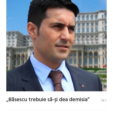
„Băsescu trebuie să-și dea demisia”
0