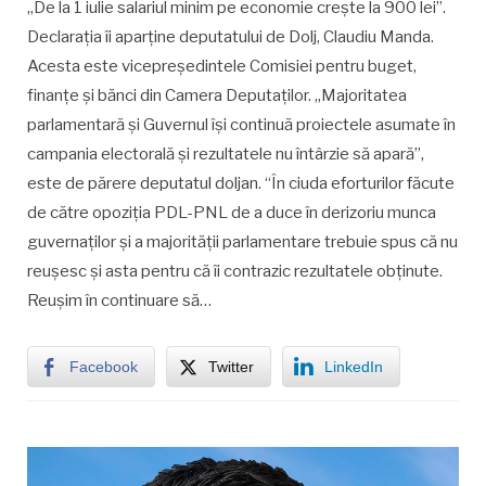
„De la 1 iulie salariul minim pe economie crește la 900 lei”.
Declarația îi aparține deputatului de Dolj, Claudiu Manda.
Acesta este vicepreşedintele Comisiei pentru buget,
finanţe şi bănci din Camera Deputaţilor. „Majoritatea
parlamentară şi Guvernul îşi continuă proiectele asumate în
campania electorală şi rezultatele nu întârzie să apară”,
este de părere deputatul doljan. “În ciuda eforturilor făcute
de către opoziţia PDL-PNL de a duce în derizoriu munca
guvernaţilor şi a majorităţii parlamentare trebuie spus că nu
reuşesc şi asta pentru că îi contrazic rezultatele obţinute.
Reuşim în continuare să…
Facebook
Twitter
LinkedIn