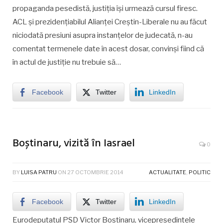
propaganda pesedistă, justiția își urmează cursul firesc.
ACL și prezidențiabilul Alianței Creștin-Liberale nu au făcut
niciodată presiuni asupra instanțelor de judecată, n-au
comentat termenele date în acest dosar, convinși fiind că
în actul de justiție nu trebuie să…
Facebook
Twitter
LinkedIn
Boștinaru, vizită în Iasrael
0
BY
LUISA PATRU
ON
27 OCTOMBRIE 2014
ACTUALITATE
,
POLITIC
Facebook
Twitter
LinkedIn
Eurodeputatul PSD Victor Boştinaru, vicepreşedintele