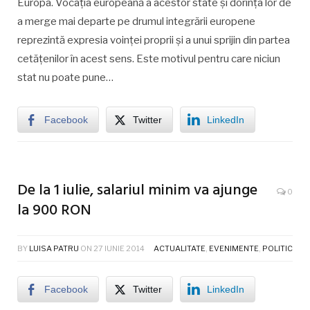
Europa. Vocaţia europeană a acestor state şi dorinţa lor de
a merge mai departe pe drumul integrării europene
reprezintă expresia voinţei proprii şi a unui sprijin din partea
cetăţenilor în acest sens. Este motivul pentru care niciun
stat nu poate pune…
Facebook
Twitter
LinkedIn
De la 1 iulie, salariul minim va ajunge
0
la 900 RON
BY
LUISA PATRU
ON
27 IUNIE 2014
ACTUALITATE
,
EVENIMENTE
,
POLITIC
Facebook
Twitter
LinkedIn