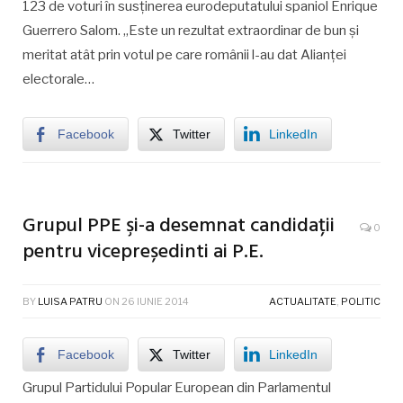
123 de voturi în susţinerea eurodeputatului spaniol Enrique
Guerrero Salom. „Este un rezultat extraordinar de bun şi
meritat atât prin votul pe care românii l-au dat Alianţei
electorale…
Facebook
Twitter
LinkedIn
Grupul PPE şi-a desemnat candidații
0
pentru vicepreședinti ai P.E.
BY
LUISA PATRU
ON
26 IUNIE 2014
ACTUALITATE
,
POLITIC
Facebook
Twitter
LinkedIn
Grupul Partidului Popular European din Parlamentul