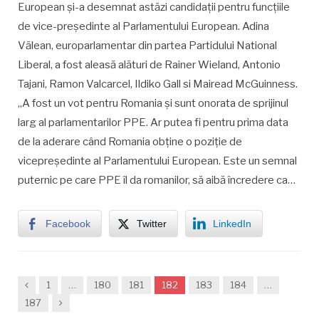
European şi-a desemnat astăzi candidații pentru funcțiile
de vice-președinte al Parlamentului European. Adina
Vălean, europarlamentar din partea Partidului National
Liberal, a fost aleasă alături de Rainer Wieland, Antonio
Tajani, Ramon Valcarcel, Ildiko Gall si Mairead McGuinness.
„A fost un vot pentru Romania şi sunt onorata de sprijinul
larg al parlamentarilor PPE. Ar putea fi pentru prima data
de la aderare când Romania obține o poziție de
vicepreședinte al Parlamentului European. Este un semnal
puternic pe care PPE îl da romanilor, să aibă încredere ca…
Facebook
Twitter
LinkedIn
Previous
1
…
180
181
182
183
184
…
Next
187