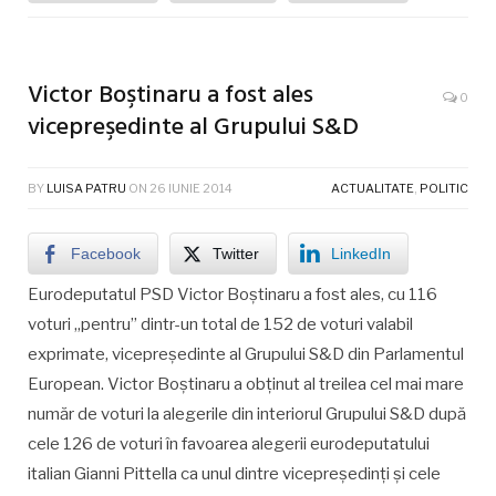
Victor Boştinaru a fost ales
0
vicepreşedinte al Grupului S&D
BY
LUISA PATRU
ON
26 IUNIE 2014
ACTUALITATE
,
POLITIC
Facebook
Twitter
LinkedIn
Eurodeputatul PSD Victor Boştinaru a fost ales, cu 116
voturi „pentru” dintr-un total de 152 de voturi valabil
exprimate, vicepreşedinte al Grupului S&D din Parlamentul
European. Victor Boştinaru a obţinut al treilea cel mai mare
număr de voturi la alegerile din interiorul Grupului S&D după
cele 126 de voturi în favoarea alegerii eurodeputatului
italian Gianni Pittella ca unul dintre vicepreşedinţi şi cele