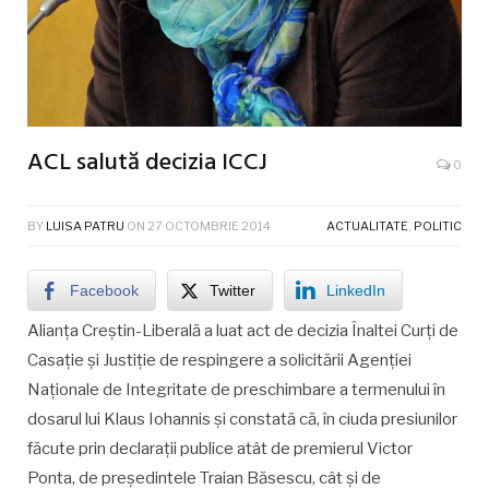
ACL salută decizia ICCJ
0
BY
LUISA PATRU
ON
27 OCTOMBRIE 2014
ACTUALITATE
,
POLITIC
Facebook
Twitter
LinkedIn
Alianța Creștin-Liberală a luat act de decizia Înaltei Curți de
Casație și Justiție de respingere a solicitării Agenției
Naționale de Integritate de preschimbare a termenului în
dosarul lui Klaus Iohannis și constată că, în ciuda presiunilor
făcute prin declarații publice atât de premierul Victor
Ponta, de președintele Traian Băsescu, cât și de