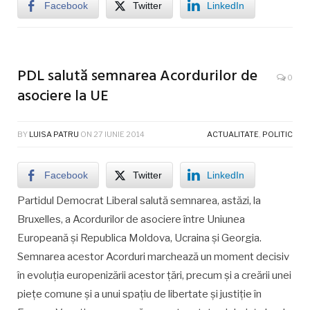
Facebook
Twitter
LinkedIn
PDL salută semnarea Acordurilor de
0
asociere la UE
BY
LUISA PATRU
ON
27 IUNIE 2014
ACTUALITATE
,
POLITIC
Facebook
Twitter
LinkedIn
Partidul Democrat Liberal salută semnarea, astăzi, la
Bruxelles, a Acordurilor de asociere între Uniunea
Europeană şi Republica Moldova, Ucraina şi Georgia.
Semnarea acestor Acorduri marchează un moment decisiv
în evoluţia europenizării acestor ţări, precum şi a creării unei
pieţe comune şi a unui spaţiu de libertate şi justiţie în