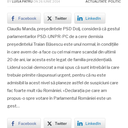
BY
LUISA PATRU
ON
26 IUNIE 2014
ACTUALITATE
,
POLITIC
Facebook
Twitter
LinkedIn
Claudiu Manda, preşedintele PSD Dolj, consideră că gestul
parlamentarilor PSD-UNPR-PC de a cere demisia
preşedintelui Traian Băsescu este unul normal, în condiţiile
în care avem de-a face cu cel mai mare scandal din ultimii
20 de ani, iar acesta este legat de familia prezidenţială.
Liderul social-democrat a mai spus că sunt întrebări la care
trebuie primite răspunsuri urgent, pentru că nu este
admisibil la acest nivel să planeze astfel de suspiciuni care
fac foarte mult rău României. «Declaraţia pe care am
propus-o spre votare în Parlamentul României este un
gest…
Facebook
Twitter
LinkedIn