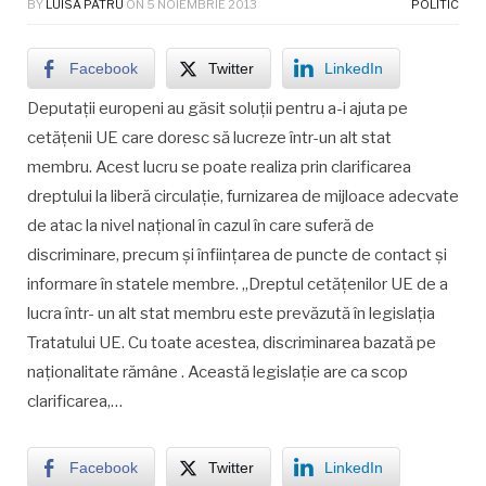
BY
LUISA PATRU
ON
5 NOIEMBRIE 2013
POLITIC
Facebook
Twitter
LinkedIn
Deputații europeni au găsit soluții pentru a-i ajuta pe
cetățenii UE care doresc să lucreze într-un alt stat
membru. Acest lucru se poate realiza prin clarificarea
dreptului la liberă circulație, furnizarea de mijloace adecvate
de atac la nivel național în cazul în care suferă de
discriminare, precum și înființarea de puncte de contact și
informare în statele membre. „Dreptul cetățenilor UE de a
lucra într- un alt stat membru este prevăzută în legislația
Tratatului UE. Cu toate acestea, discriminarea bazată pe
naționalitate rămâne . Această legislație are ca scop
clarificarea,…
Facebook
Twitter
LinkedIn