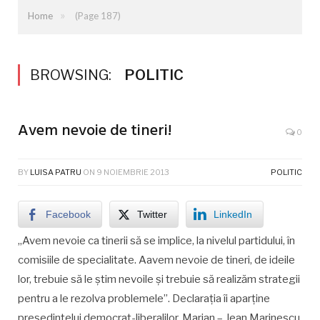
»
Home
(Page 187)
BROWSING:
POLITIC
Avem nevoie de tineri!
0
BY
LUISA PATRU
ON
9 NOIEMBRIE 2013
POLITIC
Facebook
Twitter
LinkedIn
„Avem nevoie ca tinerii să se implice, la nivelul partidului, în
comisiile de specialitate. Aavem nevoie de tineri, de ideile
lor, trebuie să le știm nevoile și trebuie să realizăm strategii
pentru a le rezolva problemele”. Declarația îi aparține
președintelui democrat-liberalilor, Marian – Jean Marinescu