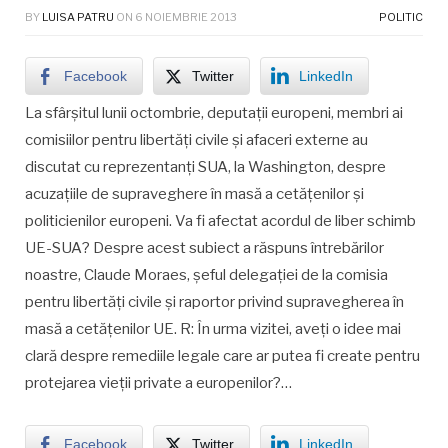
BY
LUISA PATRU
ON
6 NOIEMBRIE 2013
POLITIC
Facebook
Twitter
LinkedIn
La sfârșitul lunii octombrie, deputații europeni, membri ai
comisiilor pentru libertăți civile și afaceri externe au
discutat cu reprezentanți SUA, la Washington, despre
acuzațiile de supraveghere în masă a cetățenilor și
politicienilor europeni. Va fi afectat acordul de liber schimb
UE-SUA? Despre acest subiect a răspuns întrebărilor
noastre, Claude Moraes, șeful delegației de la comisia
pentru libertăți civile și raportor privind supravegherea în
masă a cetățenilor UE. R: În urma vizitei, aveți o idee mai
clară despre remediile legale care ar putea fi create pentru
protejarea vieții private a europenilor?…
Facebook
Twitter
LinkedIn