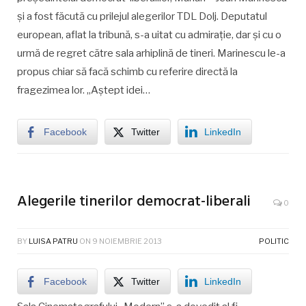
și a fost făcută cu prilejul alegerilor TDL Dolj. Deputatul
european, aflat la tribună, s-a uitat cu admirație, dar și cu o
urmă de regret către sala arhiplină de tineri. Marinescu le-a
propus chiar să facă schimb cu referire directă la
fragezimea lor. „Aștept idei…
Facebook
Twitter
LinkedIn
Alegerile tinerilor democrat-liberali
0
BY
LUISA PATRU
ON
9 NOIEMBRIE 2013
POLITIC
Facebook
Twitter
LinkedIn