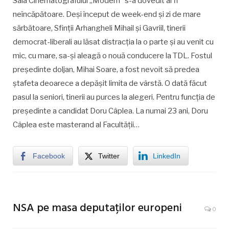
Sala Cinematografului „Modern” s-a dovedit al fi
neîncăpătoare. Deși început de week-end și zi de mare
sărbătoare, Sfinții Arhangheli Mihail și Gavriil, tinerii
democrat-liberali au lăsat distracția la o parte și au venit cu
mic, cu mare, sa-și aleagă o nouă conducere la TDL. Fostul
președinte doljan, Mihai Soare, a fost nevoit să predea
ștafeta deoarece a depășit limita de vârstă. O dată făcut
pasul la seniori, tinerii au purces la alegeri. Pentru funcția de
președinte a candidat Doru Câplea. La numai 23 ani, Doru
Câplea este masterand al Facultății…
Facebook
Twitter
LinkedIn
NSA pe masa deputaților europeni
0