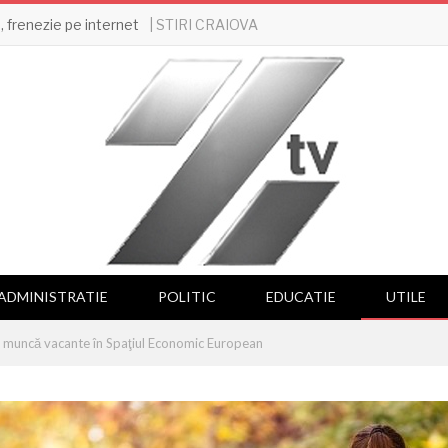
| STIRI CRAIOVA
 frenezie pe internet
ADMINISTRATIE
POLITIC
EDUCATIE
UTILE
e muncă vacante în Spaţiul Economic European