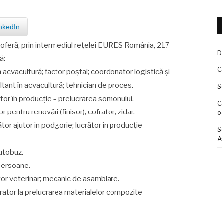
nkedIn
oferă, prin intermediul reţelei EURES România, 217
D
ă:
C
 acvacultură; factor poștal; coordonator logistică și
ultant în acvacultură; tehnician de proces.
S
tor în producție – prelucrarea somonului.
C
pentru renovări (finisor); cofrator; zidar.
o
or ajutor in podgorie; lucrător în producție –
S
A
utobuz.
 persoane.
tor veterinar; mecanic de asamblare.
ator la prelucrarea materialelor compozite