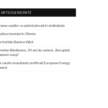
ARTICOLE RECENTE
rama copiilor cu părinți plecați în străinătate
ultura țestului în Oltenia
e închide Bariera Vâlcii
ristian Bănățeanu, 30 ani de carieră: „Bun găsit,
ameni voioși”
e caută consultanți certificați European Energy
ward