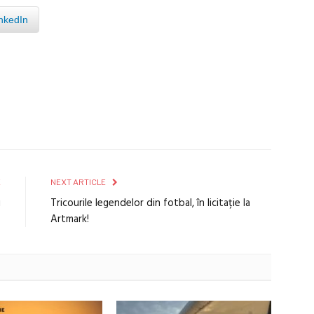
nkedIn
E
NEXT ARTICLE
i
Tricourile legendelor din fotbal, în licitație la
s
Artmark!