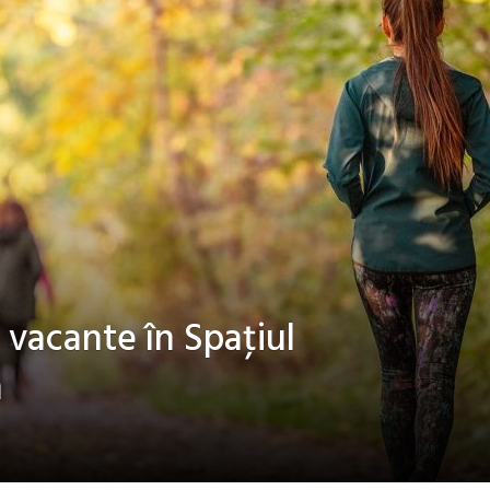
 vacante în Spaţiul
n