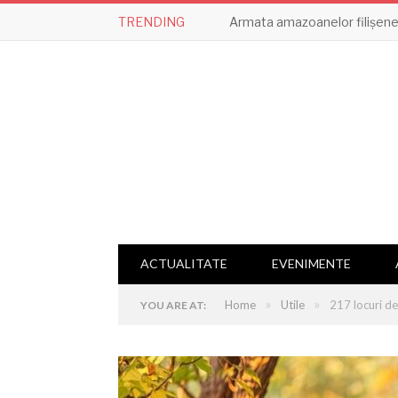
TRENDING
Armata amazoanelor filișene,
ACTUALITATE
EVENIMENTE
»
»
Home
Utile
217 locuri d
YOU ARE AT: