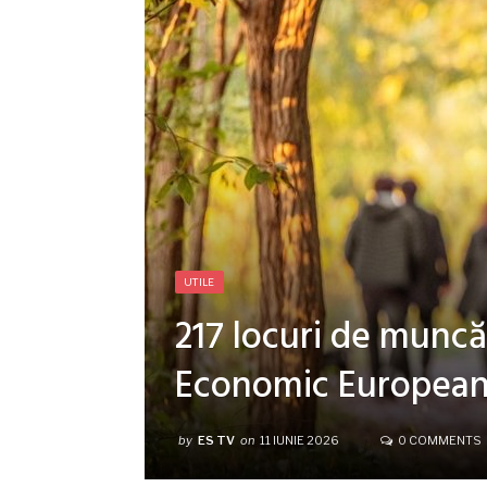
UTILE
217 locuri de muncă
Economic Europea
by
ES TV
on
11 IUNIE 2026
0 COMMENTS