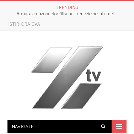
TRENDING
Armata amazoanelor filișene, frenezie pe internet
| STIRI CRAIOVA
NAVIGATE