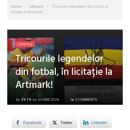
»
»
Home
Lifestyle
Tricourile legendelor din fotbal, în
licitație la Artmark!
LIFESTYLE
Tricourile legendelor
din fotbal, în licitație la
Artmark!
by
ES TV
on
11 IUNIE 2026
0 COMMENTS
Facebook
Twitter
LinkedIn