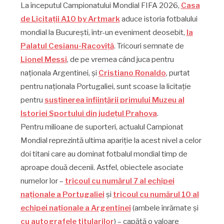
La începutul Campionatului Mondial FIFA 2026,
Casa
de Licitații A10 by Artmark
aduce istoria fotbalului
mondial la București, într-un eveniment deosebit,
la
Palatul Cesianu-Racoviță
. Tricouri semnate de
Lionel Messi
, de pe vremea când juca pentru
naționala Argentinei, și
Cristiano Ronaldo
, purtat
pentru naționala Portugaliei, sunt scoase la licitație
pentru
susținerea înființării primului Muzeu al
Istoriei Sportului din județul Prahova
.
Pentru milioane de suporteri, actualul Campionat
Mondial reprezintă ultima apariție la acest nivel a celor
doi titani care au dominat fotbalul mondial timp de
aproape două decenii. Astfel, obiectele asociate
numelor lor –
tricoul cu numărul 7 al echipei
naționale a Portugaliei
și
tricoul cu numărul 10 al
echipei naționale a Argentinei
(ambele înrămate și
cu autografele titularilor
) – capătă o valoare