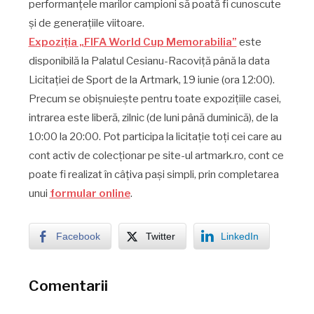
performanțele marilor campioni să poată fi cunoscute
și de generațiile viitoare.
Expoziția „FIFA World Cup Memorabilia”
este
disponibilă la Palatul Cesianu-Racoviță până la data
Licitației de Sport de la Artmark, 19 iunie (ora 12:00).
Precum se obișnuiește pentru toate expozițiile casei,
intrarea este liberă, zilnic (de luni până duminică), de la
10:00 la 20:00. Pot participa la licitație toți cei care au
cont activ de colecționar pe site-ul artmark.ro, cont ce
poate fi realizat în câțiva pași simpli, prin completarea
unui
formular online
.
Facebook
Twitter
LinkedIn
Comentarii