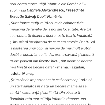
reducerea mortalității infantile din România.
” –
subliniază
Gabriela Alexandrescu, Pre
ședinte
Executiv, Salvați Copiii România.
„Sunt foarte mulțumită acum de cabinetul de
medicină de familie de la noi din localitate. Are tot
ce trebuie. Și doamna doctor este foarte implicată
și îmi oferă tot ajutorul de care am nevoie. Pentru că
la nașterea unui copil ai nevoie de mai mult ajutor
decât credeai. Iar eu fiind la prima sarcină și singură
,
m-am panicat din fiecare lucru, dar doamna doctor
m-a liniștit de fiecare dată” –
mamă, Făgădău,
județul Mureș.
„Știm cât de important este ca fiecare copil să aibă
un start sănătos în viață, iar fiecare mamă să se
simtă în siguranță și sprijinită. Din păcate, în
România, rata mortalității infantile rămâne una