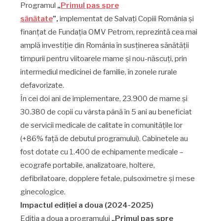
COMMENTS
Programul
„
Primul pas spre
sănătate
”,
implementat de Salvați Copiii România și
finanțat de Fundația OMV Petrom, reprezintă cea mai
amplă investiție din România în susținerea sănătății
timpurii pentru viitoarele mame și nou-născuți, prin
intermediul medicinei de familie, în zonele rurale
defavorizate.
În cei doi ani de implementare, 23.900 de mame și
30.380 de copii cu vârsta până în 5 ani au beneficiat
de servicii medicale de calitate în comunitățile lor
(+86% față de debutul programului). Cabinetele au
fost dotate cu 1.400 de echipamente medicale –
ecografe portabile, analizatoare, holtere,
defibrilatoare, dopplere fetale, pulsoximetre și mese
ginecologice.
Impactul ediției a doua (2024-2025)
Ediția a doua a programului
„Primul pas spre