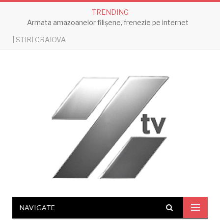
TRENDING
Armata amazoanelor filișene, frenezie pe internet
| STIRI CRAIOVA
NAVIGATE