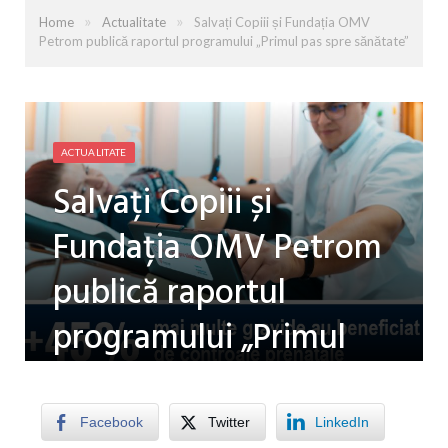
»
»
Home
Actualitate
Salvați Copiii și Fundația OMV
Petrom publică raportul programului „Primul pas spre sănătate”
ACTUALITATE
Salvați Copiii și
Fundația OMV Petrom
publică raportul
programului „Primul
pas spre sănătate”
Facebook
Twitter
LinkedIn
by
LUISA PATRU
on
15 IANUARIE 2026
0