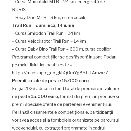
– Cursa Mamutului MTB – 24 km, energizată de
RURIS
– Baby Dino MTB – 3 km, cursa copiilor
Trail Run – duminică, 14 iunie
– Cursa Smilodon Trail Run – 24 km
– Cursa Velociraptor Trail Run – 14 km
– Cursa Baby Dino Trail Run – 600 m, cursa copiilor
Programul competițiilor se desfășoară în zona Podari,
pe malul Jiului, iar locația este –
https://maps.app.goo.gl/hQGmYg851TtAmzxz7.
Premii totale de peste 15.000 euro
Ediția 2026 aduce un fond total de premiere în valoare
de peste
15.000 euro
, format din premii în produse și
premii speciale oferite de partenerii evenimentului.
Pe lângă clasamentele competiționale, participanții
vor avea acces și la tombolele organizate pe parcursul
weekendului, cu extrageri programate în cadrul