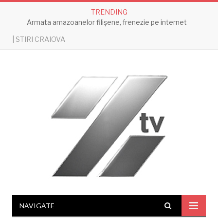
TRENDING
Armata amazoanelor filișene, frenezie pe internet
| STIRI CRAIOVA
NAVIGATE