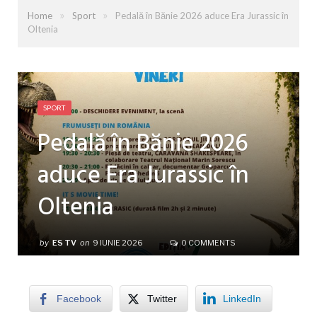
»
»
Home
Sport
Pedală în Bănie 2026 aduce Era Jurassic în
Oltenia
SPORT
Pedală în Bănie 2026
aduce Era Jurassic în
Oltenia
by
ES TV
on
9 IUNIE 2026
0 COMMENTS
Facebook
Twitter
LinkedIn