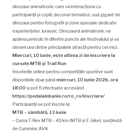
dinozaur animatronic care va interacționa cu
participanții și copiii, decoruri tematice, ouă gigant de
dinozaur pentru fotografii și zone speciale dedicate
experiențelor Jurassic. Dinozaurul animatronic va
apărea periodic în diferite puncte ale festivalului și va
deveni una dintre principalele atracții pentru cei mici.
Miercuri, 10 iunie, este ultima zi de înscriere la
cursele MTB și Trail Run
Înscrierile online pentru competițiile sportive sunt
disponibile doar până
miercuri, 10 iunie 2026, ora
18:00
și pot fi efectuate accesând
https://pedalainbanie.ro/ro_ro/inscriere/
Participanții se pot înscrie la:
MTB – sâmbătă, 13 iunie
– Cursa T-Rex MTB – 43 km (MTB și E-bike), susținută
de Cummins AVK