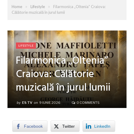
»
»
Home
Lifestyle
Filarmonica „Oltenia” Craiova:
Călătorie muzicală în jurul lumii
LIFESTYLE
Filarmonica „Oltenia”
Craiova: Călătorie
muzicală în jurul lumii
by
ES TV
on
9 IUNIE 2026
0 COMMENTS
Facebook
Twitter
LinkedIn