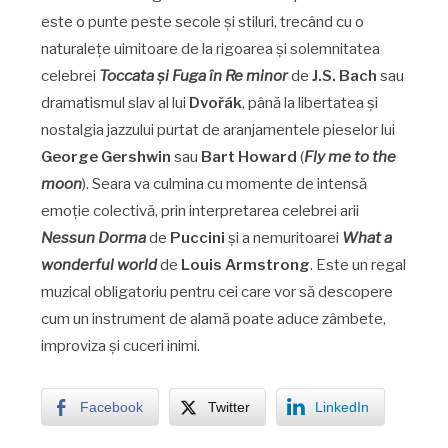
este o punte peste secole și stiluri, trecând cu o
naturalețe uimitoare de la rigoarea și solemnitatea
celebrei
Toccata și Fuga în Re minor
de
J.S. Bach
sau
dramatismul slav al lui
Dvořák
, până la libertatea și
nostalgia jazzului purtat de aranjamentele pieselor lui
George Gershwin
sau
Bart Howard
(
Fly me to the
moon
). Seara va culmina cu momente de intensă
emoție colectivă, prin interpretarea celebrei arii
Nessun Dorma
de
Puccini
și a nemuritoarei
What a
wonderful world
de
Louis Armstrong
. Este un regal
muzical obligatoriu pentru cei care vor să descopere
cum un instrument de alamă poate aduce zâmbete,
improviza și cuceri inimi.
Facebook
Twitter
LinkedIn