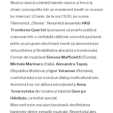
Muzica clasică schimbă hainele clasice și trece la
straie cosmopolite într-un eveniment inedit ce va avea
loc miercuri, 10 iunie, de la ora 19:00, pe scena
Filarmonicii „Oltenia”. Renumitul ansamblu
HKB
Trombone Quartet
își propune să poarte publicul
craiovean într-o veritabilă călătorie sonoră în jurul lumii,
printr-un program electrizant menit să demonstreze
virtuozitatea și flexibilitatea absolută a trombonului.
Format din muzicienii
Simone Maffioletti
(Elveția),
Michele Marinaro
(Italia),
Alexandru Țapeș
(Republica Moldova) și
Igor Vataman
(România),
cvartetul aduce pe scenă un dialog multicultural unic.
Acestora li se vor alătura percuționista
Anna
Tovarnytska
din Ucraina și tubistul
George
Hăidăuțu
, ca invitat special.
Miza serii este una spectaculoasă: desființarea
barierelor dintre genurile muzicale. Repertoriul ales