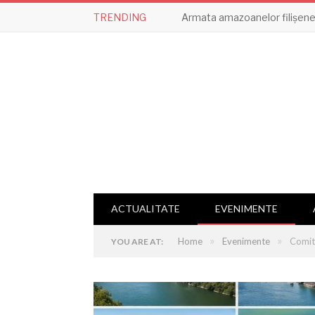
TRENDING
Armata amazoanelor filișene,
ACTUALITATE
EVENIMENTE
»
»
Home
Evenimente
Comite
YOU ARE AT: