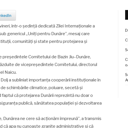
nkedIn
ineri, într-o ședință dedicată Zilei Internaționale a
D
sub genericul „Uniți pentru Dunăre”, mesaj care
C
ituții, comunități și state pentru protejarea și
S
re președintele Comitetului de Bazin Jiu–Dunăre,
C
 găzduite de vicepreședintele Comitetului, directorul
o
iel Naicu.
S
 Dolj a subliniat importanța cooperării instituționale în
A
de schimbările climatice, poluare, secetă și
faptul că protejarea Dunării reprezintă nu doar o
 siguranța publică, sănătatea populației și dezvoltarea
e, Dunărea ne cere să acționăm împreună”, a transmis
nd că apa nu cunoaște granițe administrative și că