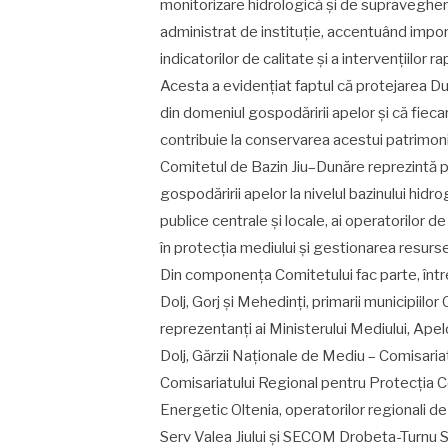
monitorizare hidrologică și de supravegher
administrat de instituție, accentuând impo
indicatorilor de calitate și a intervențiilor r
Acesta a evidențiat faptul că protejarea Dună
din domeniul gospodăririi apelor și că fieca
contribuie la conservarea acestui patrimoniu
Comitetul de Bazin Jiu–Dunăre reprezintă p
gospodăririi apelor la nivelul bazinului hidr
publice centrale și locale, ai operatorilor de 
în protecția mediului și gestionarea resurs
Din componența Comitetului fac parte, între al
Dolj, Gorj și Mehedinți, primarii municipiilo
reprezentanți ai Ministerului Mediului, Apel
Dolj, Gărzii Naționale de Mediu – Comisariat
Comisariatului Regional pentru Protecția 
Energetic Oltenia, operatorilor regionali d
Serv Valea Jiului și SECOM Drobeta-Turnu S