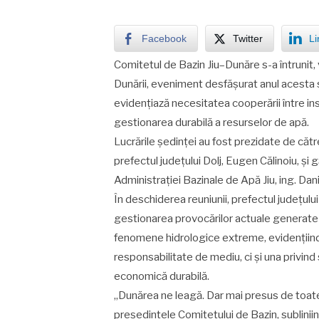
Facebook
Twitter
Li
Comitetul de Bazin Jiu–Dunăre s-a întrunit, v
Dunării, eveniment desfășurat anul acesta 
evidențiază necesitatea cooperării între inst
gestionarea durabilă a resurselor de apă.
Lucrările ședinței au fost prezidate de căt
prefectul județului Dolj, Eugen Călinoiu, și
Administrației Bazinale de Apă Jiu, ing. Dan
În deschiderea reuniunii, prefectul județului
gestionarea provocărilor actuale generate 
fenomene hidrologice extreme, evidențiind 
responsabilitate de mediu, ci și una privind
economică durabilă.
„Dunărea ne leagă. Dar mai presus de toat
președintele Comitetului de Bazin, sublinii