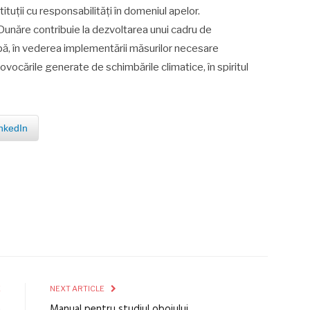
stituții cu responsabilități în domeniul apelor.
–Dunăre contribuie la dezvoltarea unui cadru de
e apă, în vederea implementării măsurilor necesare
provocările generate de schimbările climatice, în spiritul
nkedIn
E
NEXT ARTICLE
a
Manual pentru studiul oboiului