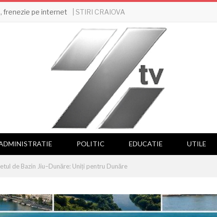
| STIRI CRAIOVA
 frenezie pe internet
ADMINISTRATIE
POLITIC
EDUCATIE
UTILE
tul de Bazin Jiu–Dunăre: Uniți pentru Dunăre