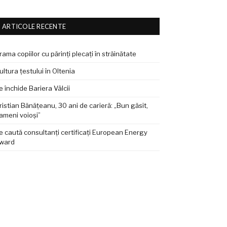
ARTICOLE RECENTE
rama copiilor cu părinți plecați în străinătate
ultura țestului în Oltenia
e închide Bariera Vâlcii
ristian Bănățeanu, 30 ani de carieră: „Bun găsit,
ameni voioși”
e caută consultanți certificați European Energy
ward