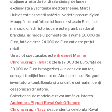
stațiune a miliardarilor din Sardinia și de lumea
exclusivistă a yachturilor mediteraneene. Marca
Hublot este asociată astăzi cu vedete precum Kylian
Mbappé – starul fotbalului francez și Usain Bolt – cel
mai rapid om din istorie, care este și ambasador al
brandului, iar modelul pornește de la numai 10.000 de
Euro, față de circa 24.000 de Euro cât este prețul
retail.
Un alt lot spectaculos este
Breguet Marine
Chronograph Flyback
(de la 17.000 de Euro, față de
30.000 de Euro în magazine) – un ceas din aur roz,
urmaș al tradiției fondate de Abraham-Louis Breguet,
inventatorul tourbillonului și unul dintre cei mai influenți
ceasornicari din istorie.
Colecționarii de modele-cult vor urmări cu interes
Audemars Piguet Royal Oak Offshore
Chronograph Navy
, descendentul celebrului Royal