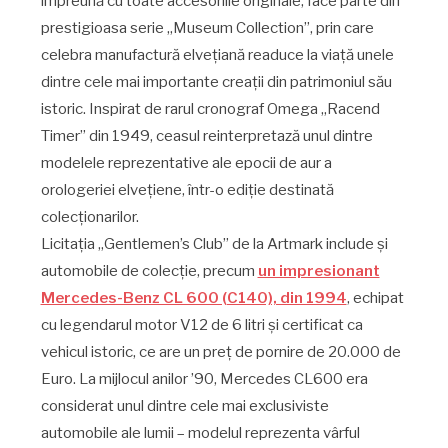
împreună cu toate accesoriile originale, face parte din
prestigioasa serie „Museum Collection”, prin care
celebra manufactură elvețiană readuce la viață unele
dintre cele mai importante creații din patrimoniul său
istoric. Inspirat de rarul cronograf Omega „Racend
Timer” din 1949, ceasul reinterpretază unul dintre
modelele reprezentative ale epocii de aur a
orologeriei elvețiene, într-o ediție destinată
colecționarilor.
Licitația „Gentlemen’s Club” de la Artmark include și
automobile de colecție, precum
un impresionant
Mercedes-Benz CL 600 (C140), din 1994
, echipat
cu legendarul motor V12 de 6 litri și certificat ca
vehicul istoric, ce are un preț de pornire de 20.000 de
Euro. La mijlocul anilor ’90, Mercedes CL600 era
considerat unul dintre cele mai exclusiviste
automobile ale lumii – modelul reprezenta vârful