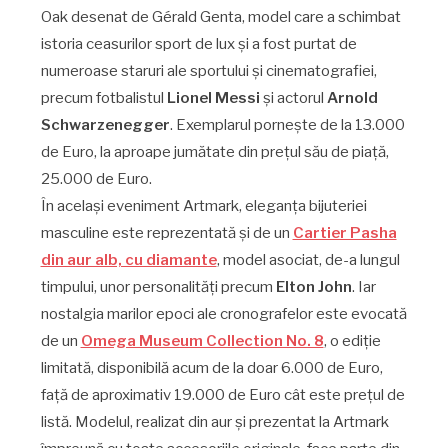
Oak desenat de Gérald Genta, model care a schimbat
istoria ceasurilor sport de lux și a fost purtat de
numeroase staruri ale sportului și cinematografiei,
precum fotbalistul
Lionel Messi
și actorul
Arnold
Schwarzenegger
. Exemplarul pornește de la 13.000
de Euro, la aproape jumătate din prețul său de piață,
25.000 de Euro.
În același eveniment Artmark, eleganța bijuteriei
masculine este reprezentată și de un
Cartier Pasha
din aur alb, cu diamante
, model asociat, de-a lungul
timpului, unor personalități precum
Elton John
. Iar
nostalgia marilor epoci ale cronografelor este evocată
de un
Omega Museum Collection No. 8
, o ediție
limitată, disponibilă acum de la doar 6.000 de Euro,
față de aproximativ 19.000 de Euro cât este prețul de
listă. Modelul, realizat din aur și prezentat la Artmark