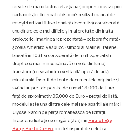
create de manufactura elvețiană și impresionează prin
cadranul său din email cloisonné, realizat manual de
maeștri artizani într-o tehnică decorativă considerată
una dintre cele mai dificile și mai prețuite din înalta
orologerie. Imaginea reprezentată – celebra fregată-
școală Amerigo Vespucci (simbol al Marinei Italiene,
lansată în 1931 și considerată de mulți specialiști
drept cea mai frumoasă navă cu vele din lume) –
transformă ceasul într-o veritabilă operă de artă
miniaturală. Însoțit de toate documentele originale și
având un preț de pornire de numai 18.000 de Euro,
față de aproximativ 35.000 de Euro – prețul de listă,
modelul este una dintre cele mai rare apariții ale mărcii
Ulysse Nardin pe piața românească de licitații.
În aceeași licitație se regăsește și un
Hublot Big
Bang Porto Cervo
, model inspirat de celebra