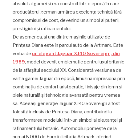
absolut al gamei și era construit într-o epocă în care
producătorul german urmărea excelența tehnică fără
compromisuri de cost, devenind un simbol al puterii,
prestigiului și rafinamentului.
De asemenea, și una dintre mașinile utilizate de
Prințesa Diana este în parcul auto de la Artmark. Este
vorba de
un elegant Jaguar XJ40 Sovereign, din
1989
, model devenit emblematic pentru luxul britanic
de la sfârșitul secolului XX. Considerată versiunea de
vârf a gamei Jaguar din epocă, limuzina impresiona prin
combinația de confort aristocratic, finisaje din lemn și
piele naturală și tehnologie avansată pentru vremea
sa. Aceeași generație Jaguar XJ40 Sovereign a fost
folosită inclusiv de Prințesa Diana, contribuind la
transformarea modelului într-un simbol al eleganței și
rafinamentului britanic. Automobilul pornește de la
numai 8.000 de Euro în licitația Artmark, oferind