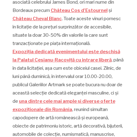
asociată celebrului James Bond, ori mari nume din
Bordeaux precum
Château Cos d’Estournel
și
Château Cheval Blanc
. Toate aceste vinuri pornesc
în licitație de la prețuri surprinzător de accesibile,
situate la doar 30-50% din valorile la care sunt
tranzacționate pe piața internațională.
Expoziția dedicată evenimentului este deschisă
la Palatul Cesianu-Racoviță cu intrare liberă
, până
în data licitației, așa cum este obiceiul casei. Zilnic, de
luni până duminică, în intervalul orar 10.00-20.00,
publicul Galeriilor Artmark se poate bucura nu doar de
această selecție dedicată eleganței masculine, ci și
de
una dintre cele mai ample și diverse oferte
expoziționale din România
, reunind simultan
capodopere de artă românească și europeană,
obiecte de patrimoniu istoric, artă decorativă, bijuterii,
automobile de colecție, numismatică, manuscrise,