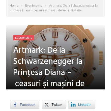
»
»
Home
Evenimente
Artmark: De la Schwarzenegger la
Prințesa Diana – ceasuri și mașini de lux, în licitație
EVENIMENTE
Artmark: De la
Schwarzenegger la
Prințesa Diana –
ceasuri și mașini de
lux, în licitație
Facebook
Twitter
LinkedIn
by
ES TV
on
18 IUNIE 2026
0 COMMENTS