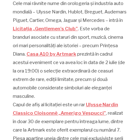
Cele mai râvnite nume din orologeria și industria auto
mondială – Ulysse Nardin, Hublot, Breguet, Audemars
Piguet, Cartier, Omega, Jaguar și Mercedes – intră în
Licitația „Gentlemen’s Club”
. Este vorba de
branduri asociate cu staruri din sport, muzică, cinema
ori mari personalități ale istoriei – precum Prințesa
Diana.
Casa A10 by Artmark
prezintă în cadrul
acestui eveniment ce va avea loc în data de 2 iulie (de
la ora 19:00) o selecție extraordinară de ceasuri
extrem de rare, ediții limitate, precum și două
automobile considerate simboluri ale eleganței
masculine.
Capul de afiș al licitației este un rar
Ulysse Nardin
Classico Cloisonné „Amerigo Vespucci”
, realizat
în doar 30 de exemplare pentru întreaga lume, dintre
care la Artmark este oferit exemplarul cu numărul 7.
Piesa aparține uneia dintre cele mai exclusiviste serii