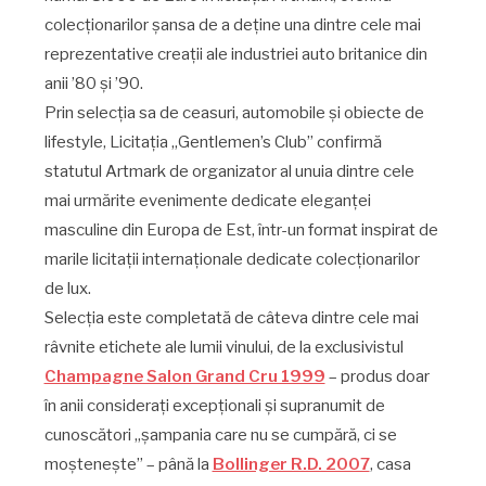
colecționarilor șansa de a deține una dintre cele mai
reprezentative creații ale industriei auto britanice din
anii ’80 și ’90.
Prin selecția sa de ceasuri, automobile și obiecte de
lifestyle, Licitația „Gentlemen’s Club” confirmă
statutul Artmark de organizator al unuia dintre cele
mai urmărite evenimente dedicate eleganței
masculine din Europa de Est, într-un format inspirat de
marile licitații internaționale dedicate colecționarilor
de lux.
Selecția este completată de câteva dintre cele mai
râvnite etichete ale lumii vinului, de la exclusivistul
Champagne Salon Grand Cru 1999
– produs doar
în anii considerați excepționali și supranumit de
cunoscători „șampania care nu se cumpără, ci se
moștenește” – până la
Bollinger R.D. 2007
, casa