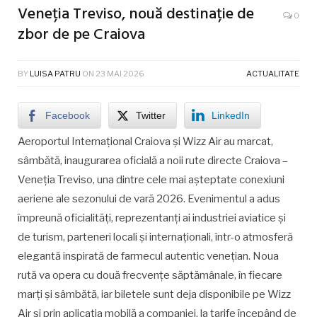
Veneția Treviso, nouă destinație de
0
zbor de pe Craiova
BY
LUISA PATRU
ON
23 MAI 2026
ACTUALITATE
Facebook
Twitter
LinkedIn
Aeroportul Internațional Craiova și Wizz Air au marcat,
sâmbătă, inaugurarea oficială a noii rute directe Craiova –
Veneția Treviso, una dintre cele mai așteptate conexiuni
aeriene ale sezonului de vară 2026. Evenimentul a adus
împreună oficialități, reprezentanți ai industriei aviatice și
de turism, parteneri locali și internaționali, într-o atmosferă
elegantă inspirată de farmecul autentic venețian. Noua
rută va opera cu două frecvențe săptămânale, în fiecare
marți și sâmbătă, iar biletele sunt deja disponibile pe Wizz
Air și prin aplicația mobilă a companiei, la tarife începând de