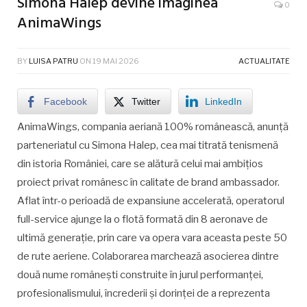
Simona Halep devine imaginea
0
AnimaWings
BY
LUISA PATRU
ON
19 MAI 2026
ACTUALITATE
Facebook
Twitter
LinkedIn
AnimaWings, compania aeriană 100% românească, anunță
parteneriatul cu Simona Halep, cea mai titrată tenismenă
din istoria României, care se alătură celui mai ambițios
proiect privat românesc în calitate de brand ambassador.
Aflat într-o perioadă de expansiune accelerată, operatorul
full-service ajunge la o flotă formată din 8 aeronave de
ultimă generație, prin care va opera vara aceasta peste 50
de rute aeriene. Colaborarea marchează asocierea dintre
două nume românești construite în jurul performanței,
profesionalismului, încrederii și dorinței de a reprezenta