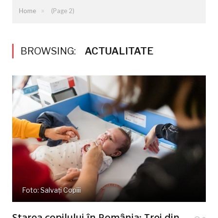
»
Home
(Page 2)
BROWSING:
ACTUALITATE
Foto: Salvați Copiii