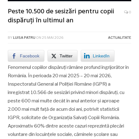
Peste 10.500 de sesizări pentru copii
0
dispăruți în ultimul an
BY
LUISA PATRU
ON
25 MAI 2026
ACTUALITATE
Facebook
Twitter
LinkedIn
Fenomenul copiilor dispăruți rămâne profund îngrijorător în
România. În perioada 20 mai 2025 – 20 mai 2026,
Inspectoratul General al Poliției Române (IGPR) a
înregistrat 10.566 de sesizări privind minori dispăruți, cu
peste 600 mai multe decât în anul anterior și aproape
2.000 mai mult față de acum doi ani, potrivit statisticii
IGPR, solicitate de Organizația Salvați Copiii România.
Aproximativ 60% dintre aceste cazuri reprezintă plecări
voluntare din locuințele sociale, căminele școlare sau