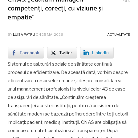
0
competenți, corecți, cu viziune și
empatie”
BY
LUISA PATRU
ON
25 MAI 2026
ACTUALITATE
Facebook
Twitter
LinkedIn
Sistemul de asigurări sociale de sănătate continuă
procesul de eficientizare. De această dată, vorbim despre
eficientizarea resurselor umane și despre consolidarea
unui management profesionist la nivelul celor 43 de case
de asigurări de sănătate. „Continuăm creșterea
transparenței acestei instituții, pentru că un sistem de
sănătate modern se bazează pe încredere între toți actorii
implicați: pacient, medic și instituții. CNAS are obligația să
continue drumul eficientizării și al transparenței. După