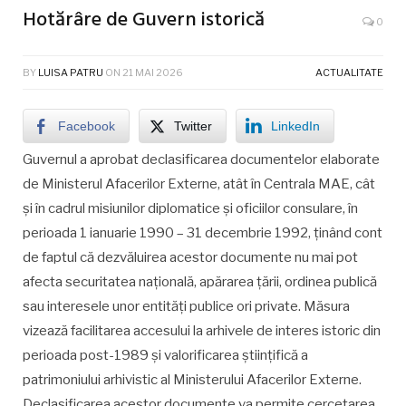
Hotărâre de Guvern istorică
0
BY
LUISA PATRU
ON
21 MAI 2026
ACTUALITATE
Facebook
Twitter
LinkedIn
Guvernul a aprobat declasificarea documentelor elaborate
de Ministerul Afacerilor Externe, atât în Centrala MAE, cât
și în cadrul misiunilor diplomatice și oficiilor consulare, în
perioada 1 ianuarie 1990 – 31 decembrie 1992, ținând cont
de faptul că dezvăluirea acestor documente nu mai pot
afecta securitatea națională, apărarea țării, ordinea publică
sau interesele unor entități publice ori private. Măsura
vizează facilitarea accesului la arhivele de interes istoric din
perioada post-1989 și valorificarea științifică a
patrimoniului arhivistic al Ministerului Afacerilor Externe.
Declasificarea acestor documente va permite cercetarea