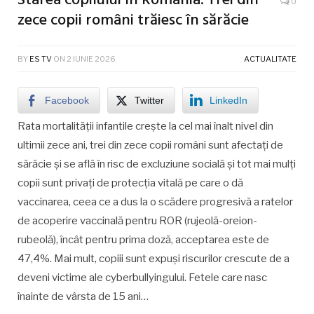
Starea copilului în România: Trei din
0
zece copii români trăiesc în sărăcie
BY
ES TV
ON
2 IUNIE 2026
ACTUALITATE
Facebook
Twitter
LinkedIn
Rata mortalității infantile crește la cel mai înalt nivel din
ultimii zece ani, trei din zece copii români sunt afectați de
sărăcie și se află în risc de excluziune socială și tot mai mulți
copii sunt privați de protecția vitală pe care o dă
vaccinarea, ceea ce a dus la o scădere progresivă a ratelor
de acoperire vaccinală pentru ROR (rujeolă-oreion-
rubeolă), încât pentru prima doză, acceptarea este de
47,4%. Mai mult, copiii sunt expuși riscurilor crescute de a
deveni victime ale cyberbullyingului. Fetele care nasc
înainte de vârsta de 15 ani…