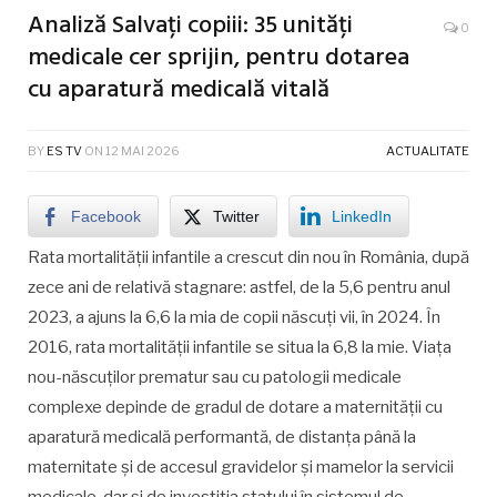
Analiză Salvați copiii: 35 unități
0
medicale cer sprijin, pentru dotarea
cu aparatură medicală vitală
BY
ES TV
ON
12 MAI 2026
ACTUALITATE
Facebook
Twitter
LinkedIn
Rata mortalității infantile a crescut din nou în România, după
zece ani de relativă stagnare: astfel, de la 5,6 pentru anul
2023, a ajuns la 6,6 la mia de copii născuți vii, în 2024. În
2016, rata mortalității infantile se situa la 6,8 la mie. Viața
nou-născuților prematur sau cu patologii medicale
complexe depinde de gradul de dotare a maternității cu
aparatură medicală performantă, de distanța până la
maternitate și de accesul gravidelor și mamelor la servicii