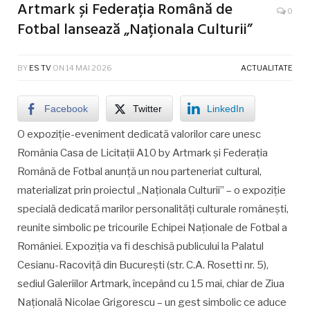
Artmark și Federația Română de
0
Fotbal lansează „Naționala Culturii”
BY
ES TV
ON
14 MAI 2026
ACTUALITATE
Facebook
Twitter
LinkedIn
O expoziție-eveniment dedicată valorilor care unesc
România Casa de Licitații A10 by Artmark și Federația
Română de Fotbal anunță un nou parteneriat cultural,
materializat prin proiectul „Naționala Culturii” – o expoziție
specială dedicată marilor personalități culturale românești,
reunite simbolic pe tricourile Echipei Naționale de Fotbal a
României. Expoziția va fi deschisă publicului la Palatul
Cesianu-Racoviță din București (str. C.A. Rosetti nr. 5),
sediul Galeriilor Artmark, începând cu 15 mai, chiar de Ziua
Națională Nicolae Grigorescu – un gest simbolic ce aduce