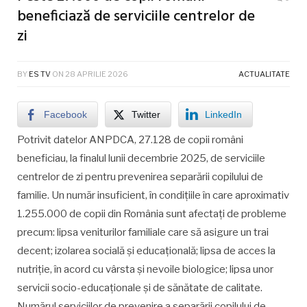
beneficiază de serviciile centrelor de
zi
BY
ES TV
ON
28 APRILIE 2026
ACTUALITATE
Facebook
Twitter
LinkedIn
Potrivit datelor ANPDCA, 27.128 de copii români
beneficiau, la finalul lunii decembrie 2025, de serviciile
centrelor de zi pentru prevenirea separării copilului de
familie. Un număr insuficient, în condițiile în care aproximativ
1.255.000 de copii din România sunt afectați de probleme
precum: lipsa veniturilor familiale care să asigure un trai
decent; izolarea socială și educațională; lipsa de acces la
nutriție, în acord cu vârsta și nevoile biologice; lipsa unor
servicii socio-educaționale și de sănătate de calitate.
Numărul serviciilor de prevenire a separării copilului de