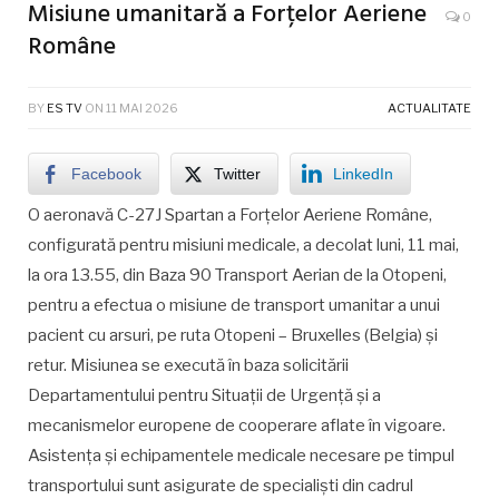
Misiune umanitară a Forțelor Aeriene
0
Române
BY
ES TV
ON
11 MAI 2026
ACTUALITATE
Facebook
Twitter
LinkedIn
O aeronavă C-27J Spartan a Forțelor Aeriene Române,
configurată pentru misiuni medicale, a decolat luni, 11 mai,
la ora 13.55, din Baza 90 Transport Aerian de la Otopeni,
pentru a efectua o misiune de transport umanitar a unui
pacient cu arsuri, pe ruta Otopeni – Bruxelles (Belgia) și
retur. Misiunea se execută în baza solicitării
Departamentului pentru Situații de Urgență și a
mecanismelor europene de cooperare aflate în vigoare.
Asistența și echipamentele medicale necesare pe timpul
transportului sunt asigurate de specialiști din cadrul