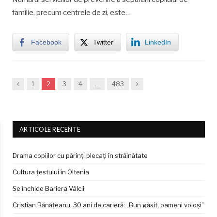
familie, precum centrele de zi, este…
Facebook
Twitter
LinkedIn
Previous
Next
1
2
3
4
…
483
ARTICOLE RECENTE
Drama copiilor cu părinți plecați în străinătate
Cultura țestului în Oltenia
Se închide Bariera Vâlcii
Cristian Bănățeanu, 30 ani de carieră: „Bun găsit, oameni voioși”