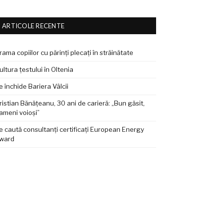
ARTICOLE RECENTE
rama copiilor cu părinți plecați în străinătate
ultura țestului în Oltenia
e închide Bariera Vâlcii
ristian Bănățeanu, 30 ani de carieră: „Bun găsit,
ameni voioși”
e caută consultanți certificați European Energy
ward