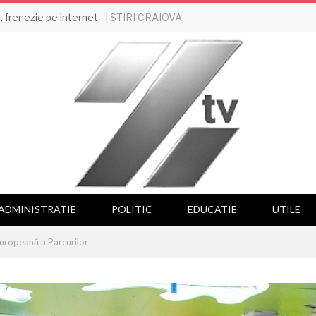
| STIRI CRAIOVA
 frenezie pe internet
ADMINISTRATIE
POLITIC
EDUCATIE
UTILE
uropeană a Parcurilor