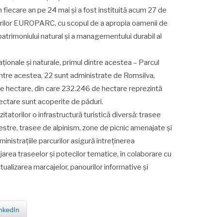
 fiecare an pe 24 mai și a fost instituită acum 27 de
rcurilor EUROPARC, cu scopul de a apropia oamenii de
 patrimoniului natural și a managementului durabil al
ionale și naturale, primul dintre acestea – Parcul
 Dintre acestea, 22 sunt administrate de Romsilva,
e hectare, din care 232.246 de hectare reprezintă
ectare sunt acoperite de păduri.
itatorilor o infrastructură turistică diversă: trasee
estre, trasee de alpinism, zone de picnic amenajate și
nistrațiile parcurilor asigură întreținerea
area traseelor și potecilor tematice, în colaborare cu
alizarea marcajelor, panourilor informative și
nkedIn