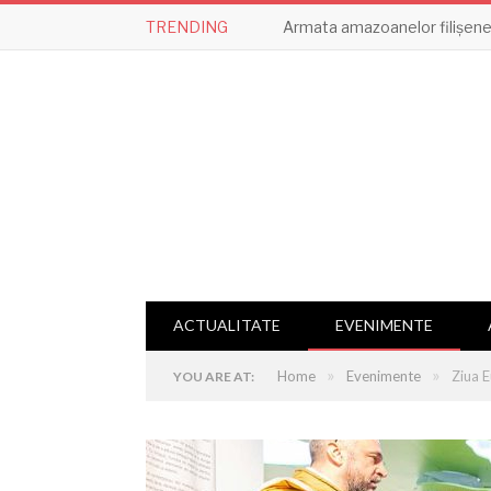
TRENDING
Armata amazoanelor filișene,
ACTUALITATE
EVENIMENTE
»
»
Home
Evenimente
Ziua E
YOU ARE AT: