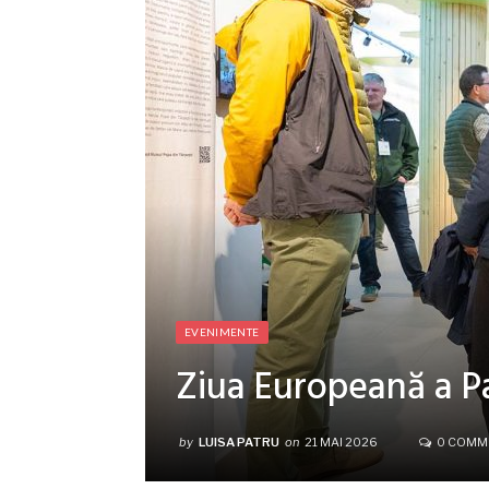
EVENIMENTE
Ziua Europeană a Pa
by
LUISA PATRU
on
21 MAI 2026
0 COMM