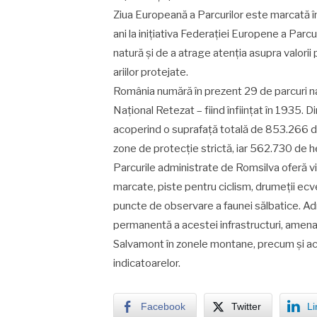
Ziua Europeană a Parcurilor este marcată în
ani la inițiativa Federației Europene a Pa
natură și de a atrage atenția asupra valorii
ariilor protejate.
România numără în prezent 29 de parcuri naț
Național Retezat – fiind înființat în 1935.
acoperind o suprafață totală de 853.266 d
zone de protecție strictă, iar 562.730 de h
Parcurile administrate de Romsilva oferă viz
marcate, piste pentru ciclism, drumeții ecv
puncte de observare a faunei sălbatice. Admi
permanentă a acestei infrastructuri, amenaj
Salvamont în zonele montane, precum și actu
indicatoarelor.
Facebook
Twitter
Li