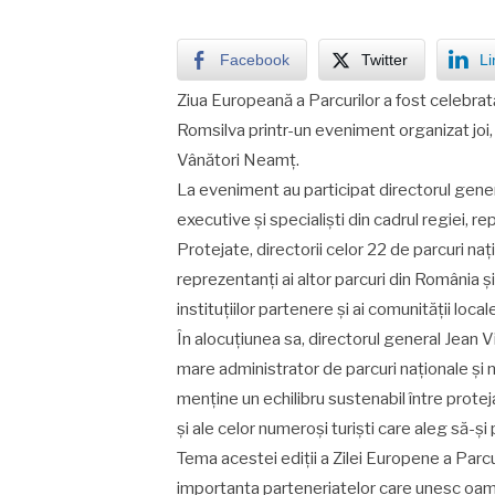
Facebook
Twitter
Li
Ziua Europeană a Parcurilor a fost celebrat
Romsilva printr-un eveniment organizat joi, 
Vânători Neamț.
La eveniment au participat directorul gener
executive și specialiști din cadrul regiei, r
Protejate, directorii celor 22 de parcuri na
reprezentanți ai altor parcuri din România 
instituțiilor partenere și ai comunității local
În alocuțiunea sa, directorul general Jean Vi
mare administrator de parcuri naționale și n
menține un echilibru sustenabil între protej
și ale celor numeroși turiști care aleg să-și 
Tema acestei ediții a Zilei Europene a Parc
importanța parteneriatelor care unesc oamen