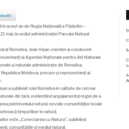
nkedIn
ă în acest an de Regia Națională a Pădurilor –
D
21 mai, la sediul administrației Parcului Natural
C
al al Romsilva, Jean Vișan, membri ai conducerii
S
eprezentanți ai Agenției Naționale pentru Arii Naturale
C
ționale și naturale administrate de Romsilva,
o
și Republica Moldova, precum și reprezentanți ai
S
e.
A
șan a subliniat rolul Romsilva în calitate de cel mai
aturale din țară, evidențiind angajamentul regiei de a
area patrimoniului natural, nevoile comunităților locale
petreacă timpul liber în natură.
urilor este
„Conectarea cu Natura”,
subliniind
ii, comunitățile și mediul natural.