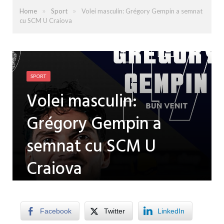
»
»
Home
Sport
Volei masculin: Grégory Gempin a semnat
cu SCM U Craiova
SPORT
Volei masculin:
Grégory Gempin a
semnat cu SCM U
Craiova
by
LUISA PATRU
on
24 MAI 2026
0 COMMENTS
Facebook
Twitter
LinkedIn