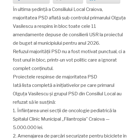
la bugetul 2026
În ultima ședință a Consiliului Local Craiova,
by
ES TV
on
8 MAI 2026
0 COMMENTS
majoritatea PSD aflată sub controlul primarului Olguța
Vasilescu a respins în bloc toate cele 11
amendamente depuse de consilierii USR la proiectul
de buget al municipiului pentru anul 2026.
Refuzul majorității PSD nu a fost motivat punctual, ci a
fost unul în bloc, printr-un vot politic care a ignorat
complet conținutul.
Proiectele respinse de majoritatea PSD
Iată lista completă a inițiativelor pe care primarul
Olguța Vasilescu și grupul PSD din Consiliul Local au
refuzat să le susțină:
1. Înființarea unei secții de oncologie pediatrică la
Spitalul Clinic Municipal „Filantropia” Craiova —
5.000.000 lei.
2. Amenajarea de parcări securizate pentru biciclete în