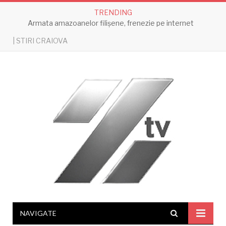
TRENDING
Armata amazoanelor filișene, frenezie pe internet
| STIRI CRAIOVA
NAVIGATE