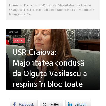
»
»
Home
Politic
USR Craiova: Majoritatea condusă de
Olguța Vasilescu a respins în bloc toate cele 11 amendamente
la bugetul 2026
arhiva
arhiva
POLITIC
USR Craiova:
Majoritatea condusă
de Olguța Vasilescu a
respins în bloc toate
cele 11 amendamente
Facebook
Twitter
LinkedIn