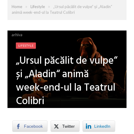
»
»
Home
Lifestyle
„Ursul păcălit de vulpe“ și „Aladin“
animă week-end-ul la Teatrul Colibri
arhiva
arhiva
LIFESTYLE
„Ursul păcălit de vulpe“
și „Aladin“ animă
week-end-ul la Teatrul
Colibri
by
LUISA PATRU
on
23 OCTOMBRIE 2025
0
COMMENTS
Facebook
Twitter
LinkedIn