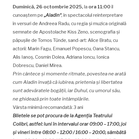
Duminică, 26 octombrie 2025,
la
ora 11:00
îl
cunoaștem pe
„Aladin“
,
în spectacolul
reinterpretare
în versuri de Andreea Radu, cu regia și muzica originală
semnate de Apostolache Kiss Zeno, scenografia și
păpușile de Tomos Tünde, sand-art: Alice Bratu, cu
actorii: Marin Fagu, Emanuel Popescu, Oana Stancu,
Alis Ianoș, Cosmin Dolea, Adriana Ioncu, Ionica
Dobrescu, Daniel Mirea.
Prin cântece și momente ritmate, povestea ne arată
cum Aladin învață că iubirea, prietenia și libertatea
sunt adevăratele bogății, iar Duhul, cu umorul său,
ne ghidează prin toate întâmplările.
Vârsta minimă recomandată: 3 ani
Biletele se pot procura de la Agenţia Teatrului
Colibri, astfel: luni în intervalul orar 09:00 – 17:00, joi
și vineri între 08:00 – 12:00 / 16:00 – 20:00, sâmbătă