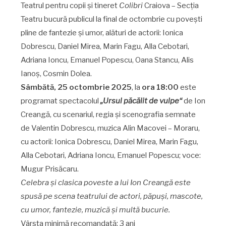
Teatrul pentru copii și tineret
Colibri
Craiova – Secția
Teatru bucură publicul la final de octombrie cu povești
pline de fantezie și umor, alături de actorii: Ionica
Dobrescu, Daniel Mirea, Marin Fagu, Alla Cebotari,
Adriana Ioncu, Emanuel Popescu, Oana Stancu, Alis
Ianoș, Cosmin Dolea.
Sâmbătă, 25 octombrie 2025
, la
ora 18:00
este
programat spectacolul
„Ursul păcălit de vulpe“
de Ion
Creangă, cu scenariul, regia şi scenografia semnate
de Valentin Dobrescu, muzica Alin Macovei – Moraru,
cu actorii: Ionica Dobrescu, Daniel Mirea, Marin Fagu,
Alla Cebotari, Adriana Ioncu, Emanuel Popescu; voce:
Mugur Prisăcaru.
Celebra și clasica poveste a lui Ion Creangă este
spusă pe scena teatrului de actori, păpuși, mascote,
cu umor, fantezie, muzică și multă bucurie.
Vârsta minimă recomandată: 3 ani