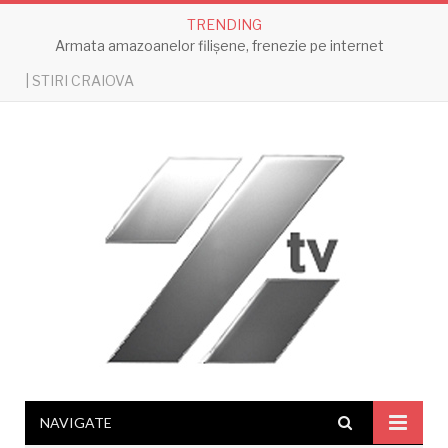
TRENDING
Armata amazoanelor filișene, frenezie pe internet
| STIRI CRAIOVA
NAVIGATE