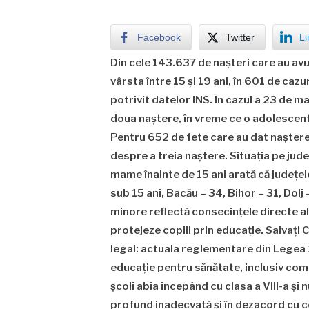
Facebook
Twitter
Li
Din cele 143.637 de nașteri care au av
vârsta între 15 și 19 ani, în 601 de caz
potrivit datelor INS. În cazul a 23 de 
doua naștere, în vreme ce o adolescentă 
Pentru 652 de fete care au dat naștere 
despre a treia naștere. Situația pe jude
mame înainte de 15 ani arată că județe
sub 15 ani, Bacău – 34, Bihor – 31, Dolj
minore reflectă consecințele directe al
protejeze copiii prin educație. Salvați 
legal: actuala reglementare din Legea
educație pentru sănătate, inclusiv com
școli abia începând cu clasa a VIII-a și 
profund inadecvată și în dezacord cu c