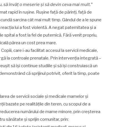
u, să învăț o meserie și să devin ceva mai mult.
”
mat rapid în rușine. Rușine față de părinți, față de
scundă sarcina cât mai mult timp. Gândul de a le spune
, reacția lui a fost violentă. A negat paternitatea și a
spital a fost la fel de puternică. Fără venit propriu,
icală părea un cost prea mare.
Copiii, care i-au facilitat accesul la servicii medicale,
argă la controale prenatale. Prin intervenția integrată –
eușit să își continue studiile și să își construiască un
 demonstrând că sprijinul potrivit, oferit la timp, poate
rdarea de servicii sociale și medicale mamelor și
nții bazate pe realitățile din teren, cu scopul de a
i la reducerea numărului de mame minore, prin creșterea
ru sănătate și sprijin comunitar, prin: