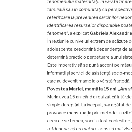
fenomenului maternității la vârste tinere. 
familială sau în comunități cu perspecti
referitoare la prevenirea sarcinilor nedor
identificarea resurselor disponibile poat
fenomen”,
a explicat
Gabriela Alexandre
În regiunile cu niveluri extrem de scăzute
adolescente, predomină dependența de asis
determină practic o perpetuare a unui sis
Este imperativ să se pună accent pe măsuri 
informații și servicii de asistență socio-med
care au devenit mame la o vârstă fragedă.
Povestea Mariei, mamă la 15 ani:
„Am si
Maria avea 15 ani când a realizat că întârz
simple dereglări. La început, s-a agățat d
provoace menstruația prin metode „auzite” 
ceea ce se temea, șocul a fost copleșitor:
totdeauna, că nu mai are sens să mai visez