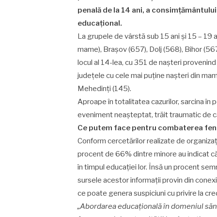
penală de la 14 ani, a consimțământului d
educațional.
La grupele de vârstă sub 15 ani și 15 – 19 
mame), Brașov (657), Dolj (568), Bihor (567
locul al 14-lea, cu 351 de nașteri provenind
județele cu cele mai puține nașteri din mam
Mehedinți (145).
Aproape în totalitatea cazurilor, sarcina în p
eveniment neașteptat, trăit traumatic de 
Ce putem face pentru combaterea fe
Conform cercetărilor realizate de organizaț
procent de 66% dintre minore au indicat că
în timpul educației lor. Însă un procent se
sursele acestor informații provin din conex
ce poate genera suspiciuni cu privire la cre
„Abordarea educațională în domeniul sănă