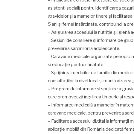
– Implicarea echipelor integrate de speciali
asistenți sociali) pentru identificarea cazuri
gravidelor și a mamelor tinere și facilitarea
5 ani și femei însărcinate, contribuind la pr
– Asigurarea accesului la nutriție și igienă
– Sesiuni de consiliere și informare de grup 
prevenirea sarcinilor la adolescente.
– Caravane medicale organizate periodic în
și educație pentru sănătate.
– Sprijinirea medicilor de familie din medi
consultațiilor la nivel local și monitorizarea 
– Program de informare și sprijinire a gravi
care promovează îngrijirea timpurie și respo
– Informarea medicală a mamelor în maternită
caravane medicale, pentru prevenirea sarcini
– Facilitarea accesului digital la informați
aplicație mobilă din România dedicată femei