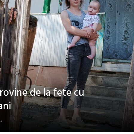
rovine de la fete cu
ani
S