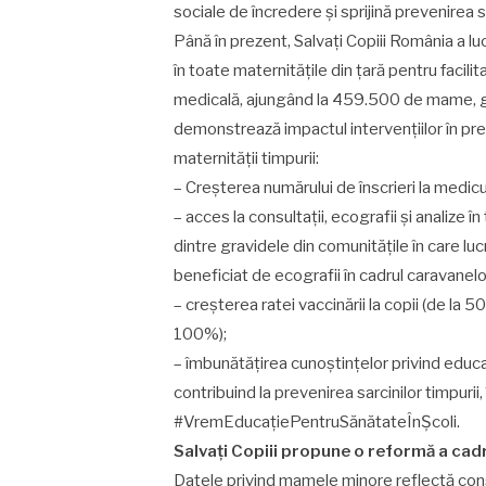
sociale de încredere și sprijină prevenirea sa
Până în prezent, Salvați Copiii România a l
în toate maternitățile din țară pentru facili
medicală, ajungând la 459.500 de mame, gra
demonstrează impactul intervențiilor în pre
maternității timpurii:
– Creșterea numărului de înscrieri la medicul
– acces la consultații, ecografii și analize
dintre gravidele din comunitățile în care lu
beneficiat de ecografii în cadrul caravanel
– creșterea ratei vaccinării la copii (de la
100%);
– îmbunătățirea cunoștințelor privind educa
contribuind la prevenirea sarcinilor timpurii
#VremEducațiePentruSănătateÎnȘcoli.
Salvați Copiii propune o reformă a cad
Datele privind mamele minore reflectă conse