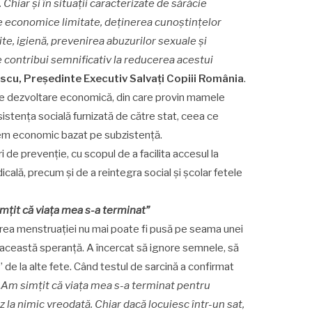
Chiar și în situații caracterizate de sărăcie
ve economice limitate, deținerea cunoștințelor
ite, igienă, prevenirea abuzurilor sexuale și
e contribui semnificativ la reducerea acestui
scu, Președinte Executiv Salvați Copiii România
.
 de dezvoltare economică, din care provin mamele
tența socială furnizată de către stat, ceea ce
tem economic bazat pe subzistență.
de prevenție, cu scopul de a facilita accesul la
icală, precum și de a reintegra social și școlar fetele
mțit că viața mea s-a terminat”
ierea menstruației nu mai poate fi pusă pe seama unei
e această speranță. A încercat să ignore semnele, să
de la alte fete. Când testul de sarcină a confirmat
„Am simțit că viața mea s-a terminat pentru
 la nimic vreodată. Chiar dacă locuiesc într-un sat,