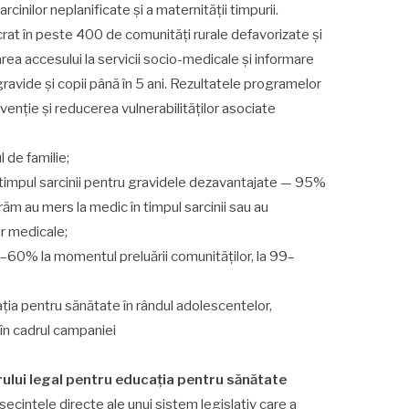
rcinilor neplanificate și a maternității timpurii.
ucrat în peste 400 de comunități rurale defavorizate și
tarea accesului la servicii socio-medicale și informare
vide și copii până în 5 ani. Rezultatele programelor
venție și reducerea vulnerabilităților asociate
 de familie;
 în timpul sarcinii pentru gravidele dezavantajate — 95%
crăm au mers la medic în timpul sarcinii sau au
or medicale;
 50–60% la momentul preluării comunităților, la 99–
ția pentru sănătate în rândul adolescentelor,
, în cadrul campaniei
rului legal pentru educația pentru sănătate
cințele directe ale unui sistem legislativ care a