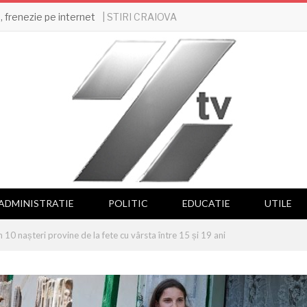
| STIRI CRAIOVA
 frenezie pe internet
ADMINISTRATIE
POLITIC
EDUCATIE
UTILE
 10 nașteri provine de la fete cu vârsta între 15 și 19 ani