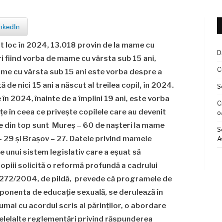
nkedIn
ut loc în 2024, 13.018 provin de la mame cu
D
uri fiind vorba de mame cu vârsta sub 15 ani,
C
mame cu vârsta sub 15 ani este vorba despre a
de nici 15 ani a născut al treilea copil, în 2024.
S
în 2024, înainte de a împlini 19 ani, este vorba
C
țe în ceea ce privește copilele care au devenit
o
le din top sunt Mureș – 60 de nașteri la mame
S
 – 29 și Brașov – 27. Datele privind mamele
A
e unui sistem legislativ care a eșuat să
Copiii solicită o reformă profundă a cadrului
 272/2004, de pildă, prevede că programele de
ponenta de educație sexuală, se derulează în
numai cu acordul scris al părinților, o abordare
elelalte reglementări privind răspunderea