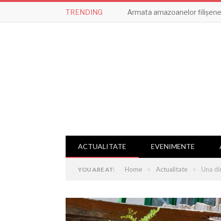
TRENDING
Armata amazoanelor filișene,
ACTUALITATE
EVENIMENTE
»
»
Home
Actualitate
Una din
YOU ARE AT: