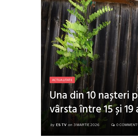
ACTUALITATE
Una din 10 nașteri p
vârsta între 15 și 19 
by
ES TV
on
3 MARTIE 2026
0 COMMENT