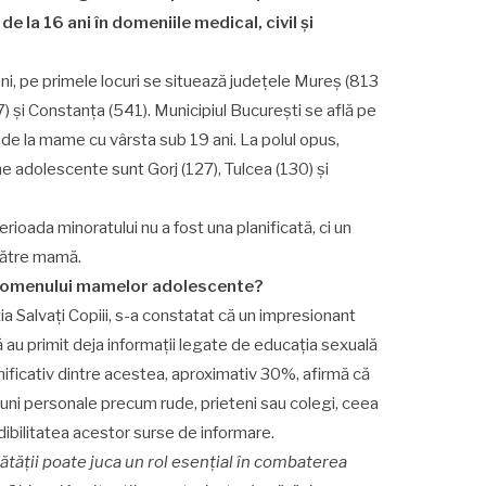
e la 16 ani în domeniile medical, civil și
ani, pe primele locuri se situează județele Mureș (813
) și Constanța (541). Municipiul București se află pe
 de la mame cu vârsta sub 19 ani. La polul opus,
e adolescente sunt Gorj (127), Tulcea (130) și
erioada minoratului nu a fost una planificată, ci un
către mamă.
nomenului mamelor adolescente?
ia Salvați Copiii, s-a constatat că un impresionant
 au primit deja informații legate de educația sexuală
mnificativ dintre acestea, aproximativ 30%, afirmă că
iuni personale precum rude, prieteni sau colegi, ceea
dibilitatea acestor surse de informare.
tății poate juca un rol esențial în combaterea