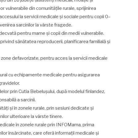
ști din 16 județe (asistenți medicali, moașe și
lor vulnerabile din comunitățile rurale, sprijinirea
 accesului la servicii medicale și sociale pentru copii 0–
evenirea sarcinilor la vârste fragede.
 adecvată pentru mame și copii din medii vulnerabile.
privind sănătatea reproducerii, planificarea familială și
 zone defavorizate, pentru acces la servicii medicale
ul rural cu echipamente medicale pentru asigurarea
gravidelor.
delor prin Cutia Bebelușului, după modelul finlandez,
nsabilă a sarcinii.
ți și în zonele rurale, prin sesiuni dedicate și
lor ulterioare la vârste tinere.
i medicale în zonele rurale prin INFOMama, prima
lor însărcinate, care oferă informații medicale și