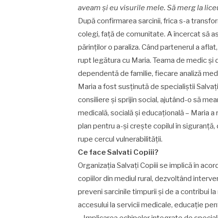
aveam și eu visurile mele. Să merg la lice
După confirmarea sarcinii, frica s-a transfor
colegi, față de comunitate. A încercat să a
părinților o paraliza. Când partenerul a aflat
rupt legătura cu Maria. Teama de medic și de 
dependentă de familie, fiecare analiză med
Maria a fost susținută de specialiștii Salvați 
consiliere și sprijin social, ajutând-o să me
medicală, socială și educațională – Maria a r
plan pentru a-și crește copilul în siguranță,
rupe cercul vulnerabilității.
Ce face Salvati Copiii?
Organizația Salvați Copiii se implică în aco
copiilor din mediul rural, dezvoltând interve
preveni sarcinile timpurii și de a contribu
accesului la servicii medicale, educație pent