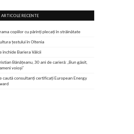
ARTICOLE RECENTE
rama copiilor cu părinți plecați în străinătate
ultura țestului în Oltenia
e închide Bariera Vâlcii
ristian Bănățeanu, 30 ani de carieră: „Bun găsit,
ameni voioși”
e caută consultanți certificați European Energy
ward