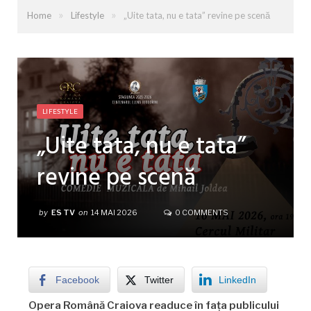
»
»
Home
Lifestyle
„Uite tata, nu e tata” revine pe scenă
LIFESTYLE
„Uite tata, nu e tata”
revine pe scenă
by
ES TV
on
14 MAI 2026
0 COMMENTS
Facebook
Twitter
LinkedIn
Opera Română Craiova readuce în fața publicului