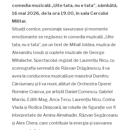
comedia muzicală „Uite tata, nu e tata”, sâmbătă,
16 mai 2026, de la ora 19.00, în sala Cercului
Militar.
Situații comice, personaje savuroase și momente
emoționante se regăsesc în comedia muzicală „Uite
tata, nu e tata”, pe un text de Mihail Joldea, muzica de
Alexandru Iosub și cuplete muzicale de George
Mihalache. Spectacolul, regizat de Laurențiu Nicu, cu
scenografia semnată de Răsvan Drăgănescu, îl va
avea la conducerea muzicală pe maestrul Dumitru
Cârciumaru și îi va reuni, alături de Orchestra Operei
Române Craiova, pe artiștii Daniel Cornescu, Gabriel
Marciu, Edith Mag, Anca Țecu, Laurențiu Nicu, Corina
Vlada și Rodica Dinișoară, iar rolurile de figurație vor fi
interpretate de Amina Almahadin, Răzvan Segărceanu
și Alex Chera, care contribuie la energia și savoarea