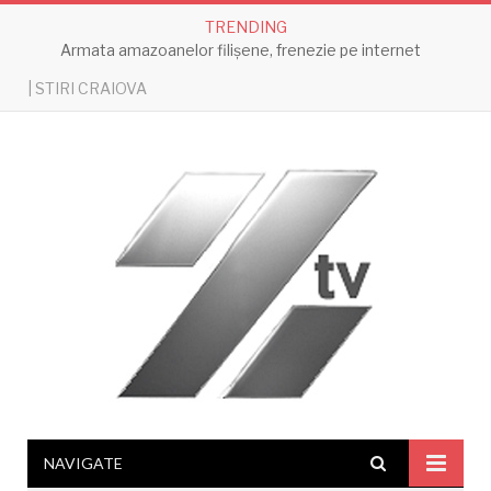
TRENDING
Armata amazoanelor filișene, frenezie pe internet
| STIRI CRAIOVA
NAVIGATE