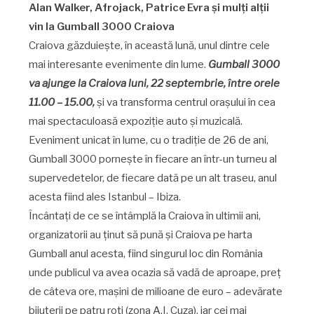
Alan Walker, Afrojack, Patrice Evra și mulți alții
vin la Gumball 3000 Craiova
Craiova găzduiește, în această lună, unul dintre cele
mai interesante evenimente din lume.
Gumball 3000
va ajunge la Craiova luni, 22 septembrie, între orele
11.00 – 15.00,
și va transforma centrul orașului în cea
mai spectaculoasă expoziție auto și muzicală.
Eveniment unicat în lume, cu o tradiție de 26 de ani,
Gumball 3000 pornește în fiecare an într-un turneu al
supervedetelor, de fiecare dată pe un alt traseu, anul
acesta fiind ales Istanbul – Ibiza.
Încântați de ce se întâmplă la Craiova în ultimii ani,
organizatorii au ținut să pună și Craiova pe harta
Gumball anul acesta, fiind singurul loc din România
unde publicul va avea ocazia să vadă de aproape, preț
de câteva ore, mașini de milioane de euro – adevărate
bijuterii pe patru roți (zona A.I, Cuza), iar cei mai