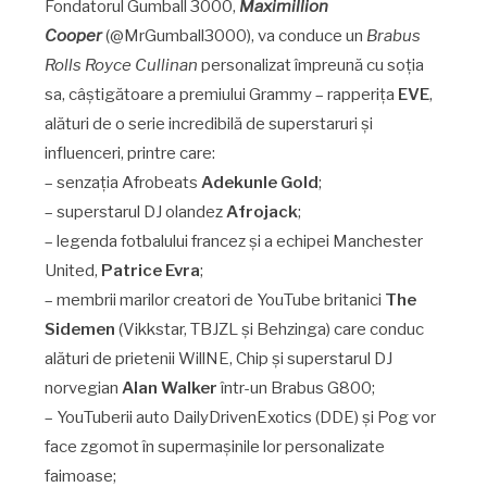
Fondatorul Gumball 3000,
Maximillion
Cooper
(@MrGumball3000), va conduce un
Brabus
Rolls Royce Cullinan
personalizat împreună cu soția
sa, câștigătoare a premiului Grammy – rapperița
EVE
,
alături de o serie incredibilă de superstaruri și
influenceri, printre care:
– senzația Afrobeats
Adekunle Gold
;
– superstarul DJ olandez
Afrojack
;
– legenda fotbalului francez și a echipei Manchester
United,
Patrice Evra
;
– membrii marilor creatori de YouTube britanici
The
Sidemen
(Vikkstar, TBJZL și Behzinga) care conduc
alături de prietenii WillNE, Chip și superstarul DJ
norvegian
Alan Walker
într-un Brabus G800;
– YouTuberii auto DailyDrivenExotics (DDE) și Pog vor
face zgomot în supermașinile lor personalizate
faimoase;