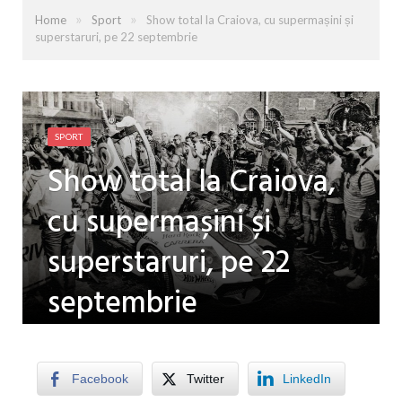
»
»
Home
Sport
Show total la Craiova, cu supermașini și
superstaruri, pe 22 septembrie
SPORT
Show total la Craiova,
cu supermașini și
superstaruri, pe 22
septembrie
by
LUISA PATRU
on
7 SEPTEMBRIE 2025
0
COMMENTS
Facebook
Twitter
LinkedIn