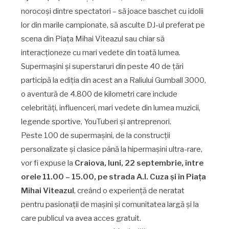
norocoși dintre spectatori – să joace baschet cu idolii
lor din marile campionate, să asculte DJ-ul preferat pe
scena din Piața Mihai Viteazul sau chiar să
interacționeze cu mari vedete din toată lumea.
Supermașini și superstaruri din peste 40 de țări
participă la ediția din acest an a Raliului Gumball 3000,
o aventură de 4.800 de kilometri care include
celebrități, influenceri, mari vedete din lumea muzicii,
legende sportive, YouTuberi și antreprenori.
Peste 100 de supermașini, de la construcții
personalizate și clasice până la hipermașini ultra-rare,
vor fi expuse la
Craiova, luni, 22 septembrie, între
orele 11.00 – 15.00, pe strada A.I. Cuza și în Piața
Mihai Viteazul
, creând o experiență de neratat
pentru pasionații de mașini și comunitatea largă și la
care publicul va avea acces gratuit.