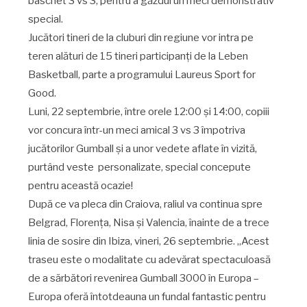
baschet 3 vs 3, pentru a găzdui un meci demonstrativ
special.
Jucători tineri de la cluburi din regiune vor intra pe
teren alături de 15 tineri participanți de la Leben
Basketball, parte a programului Laureus Sport for
Good.
Luni, 22 septembrie, între orele 12:00 și 14:00, copiii
vor concura într-un meci amical 3 vs 3 împotriva
jucătorilor Gumball și a unor vedete aflate în vizită,
purtând veste personalizate, special concepute
pentru această ocazie!
După ce va pleca din Craiova, raliul va continua spre
Belgrad, Florența, Nisa și Valencia, înainte de a trece
linia de sosire din Ibiza, vineri, 26 septembrie. „Acest
traseu este o modalitate cu adevărat spectaculoasă
de a sărbători revenirea Gumball 3000 în Europa –
Europa oferă întotdeauna un fundal fantastic pentru