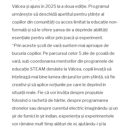
Vâlcea și ajuns în 2025 la a doua ediție. Programul
urmărește să deschidă apetitul pentru științe al
copiilor din comunități cu acces limitat la educație non-
formală și să le ofere șansa de a deprinde abilități
esențiale pentru viitor prin joacă și experiment.
“Prin aceste școli de vară suntem mai aproape de
bucuria copiilor. Pe parcursul celor 5 zile de școală de
vară, sub coordonarea mentorilor din programele de
educație STEAM derulate la Vâlcea, copiii învață să
înțeleagă mai bine lumea din jurul lor prin știință, să fie
creativi și să aplice noțiunile pe care le deprind în
situații reale. Fie că vor învăța despre propulsie
folosind o rachetă de hârtie, despre programarea
dronelor sau despre curentul electric imaginându-și un
șir de furnici în șir indian, experiența și experimentele
vor rămâne mult timp alături de ei, ajutându-i și la