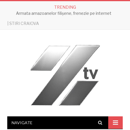
TRENDING
Armata amazoanelor filișene, frenezie pe internet
| STIRI CRAIOVA
NAVIGATE