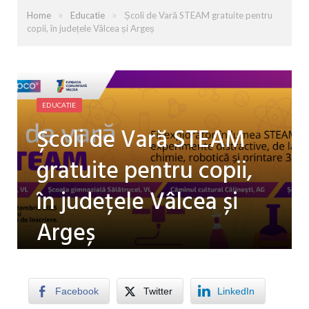
»
»
Home
Educatie
Școli de Vară STEAM gratuite pentru
copii, în județele Vâlcea și Argeș
EDUCATIE
Școli de Vară STEAM
gratuite pentru copii,
în județele Vâlcea și
Argeș
by
LUISA PATRU
on
19 AUGUST 2025
0
COMMENTS
Facebook
Twitter
LinkedIn