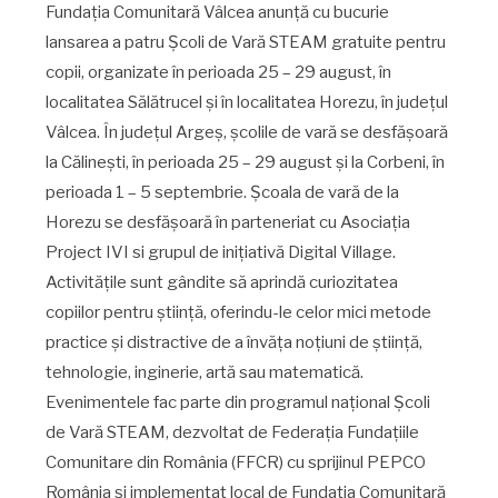
Fundația Comunitară Vâlcea anunță cu bucurie
lansarea a patru Școli de Vară STEAM gratuite pentru
copii, organizate în perioada 25 – 29 august, în
localitatea Sălătrucel și în localitatea Horezu, în județul
Vâlcea. În județul Argeș, școlile de vară se desfășoară
la Călinești, în perioada 25 – 29 august și la Corbeni, în
perioada 1 – 5 septembrie. Școala de vară de la
Horezu se desfășoară în parteneriat cu Asociația
Project IVI si grupul de inițiativă Digital Village.
Activitățile sunt gândite să aprindă curiozitatea
copiilor pentru știință, oferindu-le celor mici metode
practice și distractive de a învăța noțiuni de știință,
tehnologie, inginerie, artă sau matematică.
Evenimentele fac parte din programul național Școli
de Vară STEAM, dezvoltat de Federația Fundațiile
Comunitare din România (FFCR) cu sprijinul PEPCO
România și implementat local de Fundația Comunitară