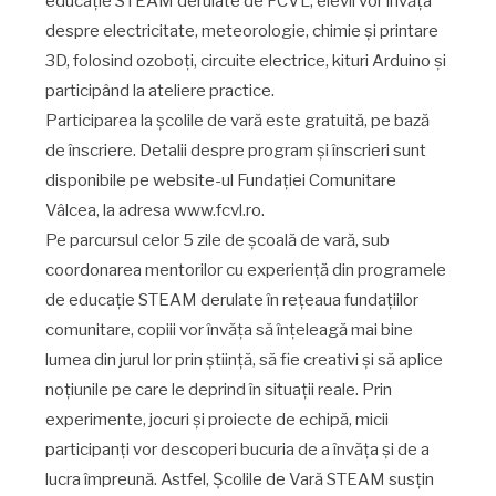
educație STEAM derulate de FCVL, elevii vor învăța
despre electricitate, meteorologie, chimie și printare
3D, folosind ozoboți, circuite electrice, kituri Arduino și
participând la ateliere practice.
Participarea la școlile de vară este gratuită, pe bază
de înscriere. Detalii despre program și înscrieri sunt
disponibile pe website-ul Fundației Comunitare
Vâlcea, la adresa www.fcvl.ro.
Pe parcursul celor 5 zile de școală de vară, sub
coordonarea mentorilor cu experiență din programele
de educație STEAM derulate în rețeaua fundațiilor
comunitare, copiii vor învăța să înțeleagă mai bine
lumea din jurul lor prin știință, să fie creativi și să aplice
noțiunile pe care le deprind în situații reale. Prin
experimente, jocuri și proiecte de echipă, micii
participanți vor descoperi bucuria de a învăța și de a
lucra împreună. Astfel, Școlile de Vară STEAM susțin