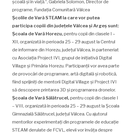
școală și în viață.“, Gabriela Solomon, Director de
programe, Fundația Comunitară Vâlcea
Școlile de Vară STEAM la care vor putea
participa copiii din județele Vâlcea și Argeș sunt:
Școala de Vară Horezu,
pentru copii din clasele I –
XII, organizată în perioada 25 – 29 august la Centrul
de informare din Horezu, județul Vâlcea, în parteneriat
cu Asociația Project IVI, grupul de inițiativă Digital
Village și Primăria Horezu. Participanții vor avea parte
de provocări de programare, artă digitală și robotică,
fiind sprijiniți de mentorii Digital Village și Project IVI
să descopere printarea 3D și programarea dronelor.
Școala de Vară Sălătrucel,
pentru copii din clasele I
– VIII, organizată în perioada 25 – 29 august la Școala
Gimnazială Sălătrucel, județul Vâlcea. Cu ajutorul
mentorilor experimentați din programele de educație
STEAM derulate de FCVL, elevii vor învăța despre