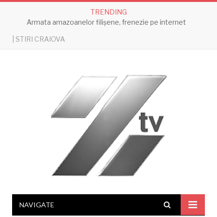
TRENDING
Armata amazoanelor filișene, frenezie pe internet
| STIRI CRAIOVA
NAVIGATE