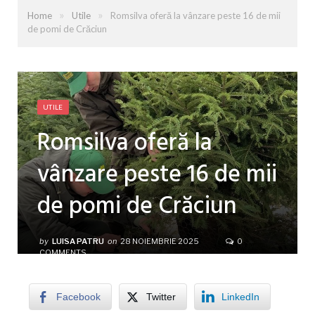
»
»
Home
Utile
Romsilva oferă la vânzare peste 16 de mii
de pomi de Crăciun
UTILE
Romsilva oferă la
vânzare peste 16 de mii
de pomi de Crăciun
by
LUISA PATRU
on
28 NOIEMBRIE 2025
0
COMMENTS
Facebook
Twitter
LinkedIn