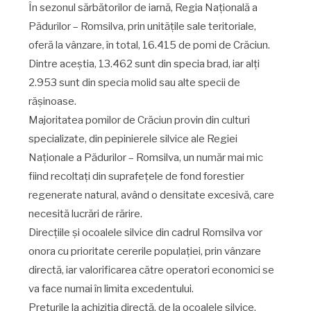
În sezonul sărbătorilor de iarnă, Regia Națională a
Pădurilor – Romsilva, prin unitățile sale teritoriale,
oferă la vânzare, în total, 16.415 de pomi de Crăciun.
Dintre aceștia, 13.462 sunt din specia brad, iar alți
2.953 sunt din specia molid sau alte specii de
rășinoase.
Majoritatea pomilor de Crăciun provin din culturi
specializate, din pepinierele silvice ale Regiei
Naționale a Pădurilor – Romsilva, un număr mai mic
fiind recoltați din suprafețele de fond forestier
regenerate natural, având o densitate excesivă, care
necesită lucrări de rărire.
Direcțiile și ocoalele silvice din cadrul Romsilva vor
onora cu prioritate cererile populației, prin vânzare
directă, iar valorificarea către operatori economici se
va face numai în limita excedentului.
Prețurile la achiziția directă, de la ocoalele silvice,