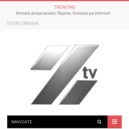
TRENDING
Armata amazoanelor filișene, frenezie pe internet
| STIRI CRAIOVA
NAVIGATE