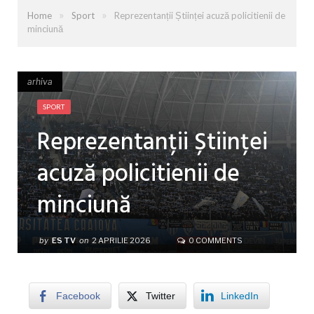
»
»
Home
Sport
Reprezentanții Științei acuză policitienii de
minciună
arhiva
arhiva
SPORT
Reprezentanții Științei
acuză policitienii de
minciună
by
ES TV
on
2 APRILIE 2026
0 COMMENTS
Facebook
Twitter
LinkedIn