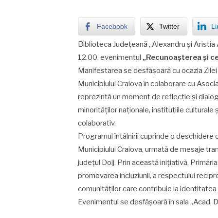
Facebook
Twitter
Li
Biblioteca Județeană „Alexandru și Aristi
12.00, evenimentul
„Recunoașterea și cel
Manifestarea se desfășoară cu ocazia Zilei 
Municipiului Craiova în colaborare cu Asocia
reprezintă un moment de reflecție și dialog
minorităților naționale, instituțiile culturale 
colaborativ.
Programul întâlnirii cuprinde o deschidere o
Municipiului Craiova, urmată de mesaje tran
județul Dolj. Prin această inițiativă, Primăr
promovarea incluziunii, a respectului reciproc 
comunităților care contribuie la identitatea
Evenimentul se desfășoară în sala „Acad. D