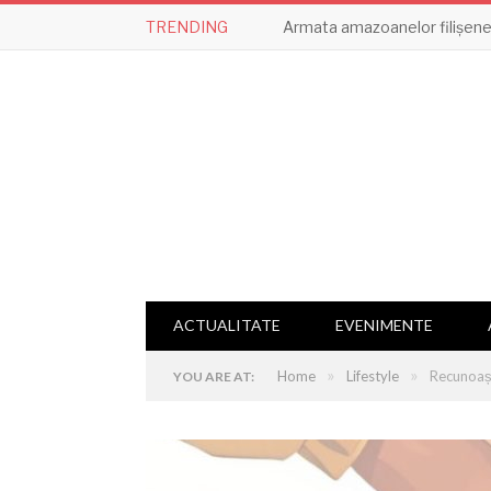
TRENDING
Armata amazoanelor filișene,
ACTUALITATE
EVENIMENTE
»
»
Home
Lifestyle
Recunoașt
YOU ARE AT: