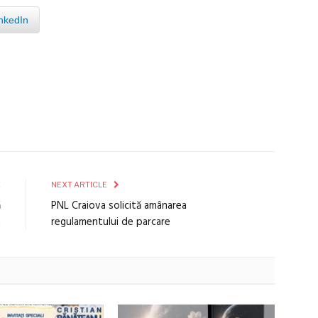
nkedIn
E
NEXT ARTICLE
ă
PNL Craiova solicită amânarea
a
regulamentului de parcare