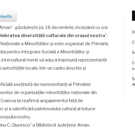
nkedIn
a Aman” găzduiește joi, 18 decembrie, începând cu ora
D
ebratea diversității culturale din orașul nostru
”.
C
Naționale a Minorităților și este organizat de Primăria
ția pentru Integrare Socială a Minorităților și
S
 intercultural menit să aducă împreună reprezentanții
C
și autoritățile locale, într-un cadru deschis și
o
S
ficială susținută de reprezentanți ai Primăriei
A
smise de organizațiile minorităților naționale din
ia Craiova își reafirmă angajamentul față de
și a valorificării patrimoniului cultural al tuturor
 orașului nostru.
inu C. Giurescu” a Bibliotecii Județene Aman.