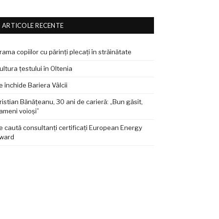
ARTICOLE RECENTE
rama copiilor cu părinți plecați în străinătate
ultura țestului în Oltenia
e închide Bariera Vâlcii
ristian Bănățeanu, 30 ani de carieră: „Bun găsit,
ameni voioși”
e caută consultanți certificați European Energy
ward