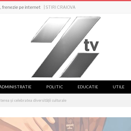
| STIRI CRAIOVA
 frenezie pe internet
ADMINISTRATIE
POLITIC
EDUCATIE
UTILE
erea și celebratea diversității culturale