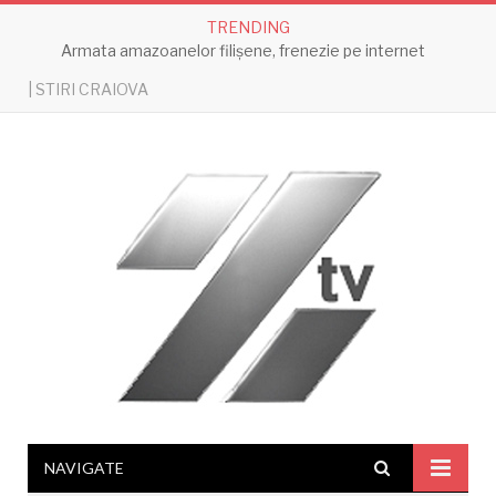
TRENDING
Armata amazoanelor filișene, frenezie pe internet
| STIRI CRAIOVA
NAVIGATE