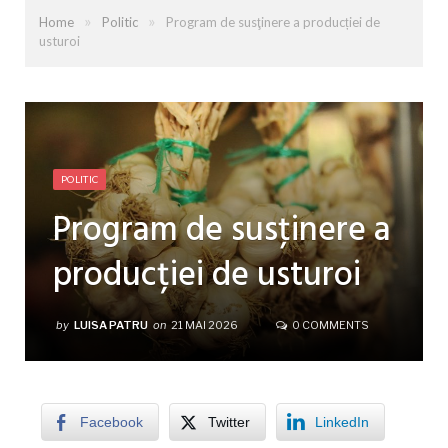
»
»
Home
Politic
Program de susţinere a producției de
usturoi
POLITIC
Program de susţinere a
producției de usturoi
by
LUISA PATRU
on
21 MAI 2026
0 COMMENTS
Facebook
Twitter
LinkedIn