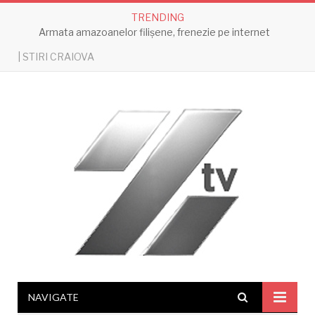
TRENDING
Armata amazoanelor filișene, frenezie pe internet
| STIRI CRAIOVA
NAVIGATE