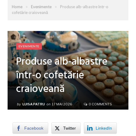
»
»
Home
Evenimente
Produse alb-albastre într-o
cofetărie craioveană
EVENIMENTE
Produse alb-albastre
într-o cofetărie
craioveană
by
LUISA PATRU
on
17 MAI 2026
0 COMMENTS
Facebook
Twitter
LinkedIn