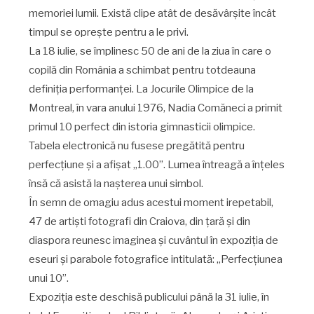
memoriei lumii. Există clipe atât de desăvârșite încât
timpul se oprește pentru a le privi.
La 18 iulie, se împlinesc 50 de ani de la ziua în care o
copilă din România a schimbat pentru totdeauna
definiția performanței. La Jocurile Olimpice de la
Montreal, în vara anului 1976, Nadia Comăneci a primit
primul 10 perfect din istoria gimnasticii olimpice.
Tabela electronică nu fusese pregătită pentru
perfecțiune și a afișat „1.00”. Lumea întreagă a înțeles
însă că asistă la nașterea unui simbol.
În semn de omagiu adus acestui moment irepetabil,
47 de artiști fotografi din Craiova, din țară și din
diaspora reunesc imaginea și cuvântul în expoziția de
eseuri și parabole fotografice intitulată: „Perfecțiunea
unui 10”.
Expoziția este deschisă publicului până la 31 iulie, în