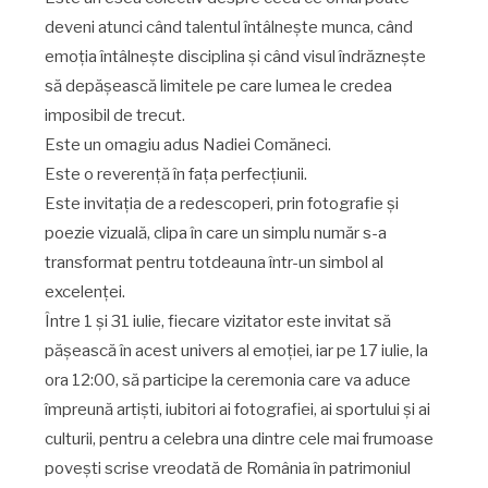
deveni atunci când talentul întâlnește munca, când
emoția întâlnește disciplina și când visul îndrăznește
să depășească limitele pe care lumea le credea
imposibil de trecut.
Este un omagiu adus Nadiei Comăneci.
Este o reverență în fața perfecțiunii.
Este invitația de a redescoperi, prin fotografie și
poezie vizuală, clipa în care un simplu număr s-a
transformat pentru totdeauna într-un simbol al
excelenței.
Între 1 și 31 iulie, fiecare vizitator este invitat să
pășească în acest univers al emoției, iar pe 17 iulie, la
ora 12:00, să participe la ceremonia care va aduce
împreună artiști, iubitori ai fotografiei, ai sportului și ai
culturii, pentru a celebra una dintre cele mai frumoase
povești scrise vreodată de România în patrimoniul