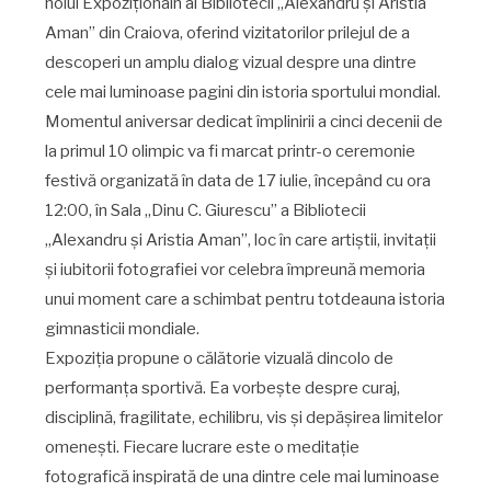
holul Expoziționaln al Bibliotecii „Alexandru și Aristia
Aman” din Craiova, oferind vizitatorilor prilejul de a
descoperi un amplu dialog vizual despre una dintre
cele mai luminoase pagini din istoria sportului mondial.
Momentul aniversar dedicat împlinirii a cinci decenii de
la primul 10 olimpic va fi marcat printr-o ceremonie
festivă organizată în data de 17 iulie, începând cu ora
12:00, în Sala „Dinu C. Giurescu” a Bibliotecii
„Alexandru și Aristia Aman”, loc în care artiștii, invitații
și iubitorii fotografiei vor celebra împreună memoria
unui moment care a schimbat pentru totdeauna istoria
gimnasticii mondiale.
Expoziția propune o călătorie vizuală dincolo de
performanța sportivă. Ea vorbește despre curaj,
disciplină, fragilitate, echilibru, vis și depășirea limitelor
omenești. Fiecare lucrare este o meditație
fotografică inspirată de una dintre cele mai luminoase