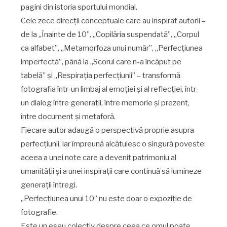
pagini din istoria sportului mondial.
Cele zece direcții conceptuale care au inspirat autorii –
de la „Înainte de 10”, „Copilăria suspendată”, „Corpul
ca alfabet”, „Metamorfoza unui număr”, „Perfecțiunea
imperfectă”, până la „Scorul care n-a încăput pe
tabelă” și „Respirația perfecțiunii” – transformă
fotografia într-un limbaj al emoției și al reflecției, într-
un dialog între generații, între memorie și prezent,
între document și metaforă.
Fiecare autor adaugă o perspectivă proprie asupra
perfecțiunii, iar împreună alcătuiesc o singură poveste:
aceea a unei note care a devenit patrimoniu al
umanității și a unei inspirații care continuă să lumineze
generații întregi.
„Perfecțiunea unui 10” nu este doar o expoziție de
fotografie.
Este un eseu colectiv despre ceea ce omul poate