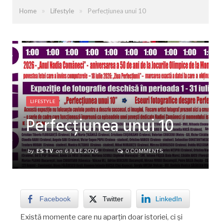
»
»
Home
Lifestyle
Perfecțiunea unui 10
LIFESTYLE
Perfecțiunea unui 10
by
ES TV
on
6 IULIE 2026
0 COMMENTS
Facebook
Twitter
LinkedIn
Există momente care nu aparțin doar istoriei, ci și