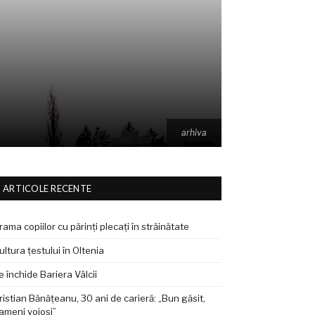
arhiva
arhiva
ARTICOLE RECENTE
rama copiilor cu părinți plecați în străinătate
ultura țestului în Oltenia
e închide Bariera Vâlcii
ristian Bănățeanu, 30 ani de carieră: „Bun găsit,
ameni voioși”