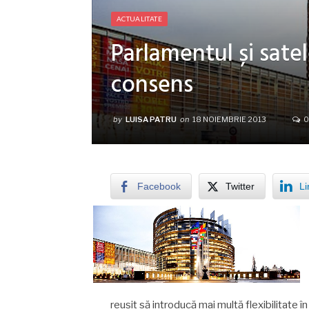
ACTUALITATE
Parlamentul și sate
consens
by
LUISA PATRU
on
18 NOIEMBRIE 2013
0
Facebook
Twitter
Li
reușit să introducă mai multă flexibilitate î