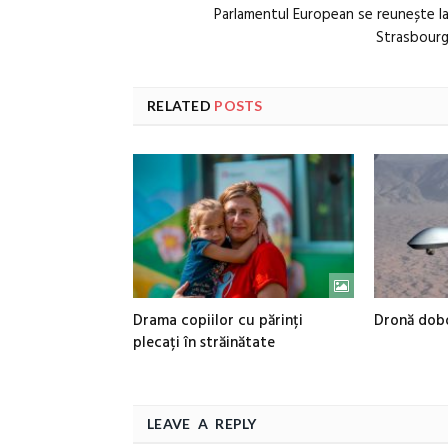
Parlamentul European se reunește l
Strasbour
RELATED
POSTS
Drama copiilor cu părinți
Dronă dobo
plecați în străinătate
LEAVE A REPLY