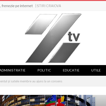
| STIRI CRAIOVA
 frenezie pe internet
ADMINISTRATIE
POLITIC
EDUCATIE
UTILE
entul și satele membre au ajuns la un consens