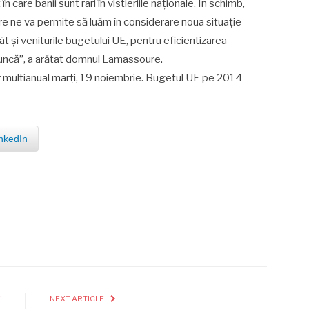
are banii sunt rari în vistieriile naționale. În schimb,
are ne va permite să luăm în considerare noua situație
ât și veniturile bugetului UE, pentru eficientizarea
 muncă”, a arătat domnul Lamassoure.
ar multianual marți, 19 noiembrie. Bugetul UE pe 2014
.
nkedIn
E
NEXT ARTICLE