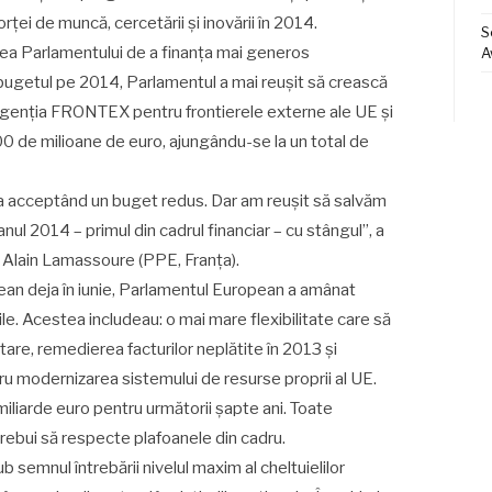
rței de muncă, cercetării și inovării în 2014.
S
rea Parlamentului de a finanța mai generos
A
n bugetul pe 2014, Parlamentul a mai reușit să crească
, agenția FRONTEX pentru frontierele externe ale UE și
 500 de milioane de euro, ajungându-se la un total de
a acceptând un buget redus. Dar am reușit să salvăm
nul 2014 – primul din cadrul financiar – cu stângul”, a
 Alain Lamassoure (PPE, Franța).
opean deja în iunie, Parlamentul European a amânat
ile. Acestea includeau: o mai mare flexibilitate care să
etare, remedierea facturilor neplătite în 2013 și
ntru modernizarea sistemului de resurse proprii al UE.
 miliarde euro pentru următorii șapte ani. Toate
rebui să respecte plafoanele din cadru.
 semnul întrebării nivelul maxim al cheltuielilor