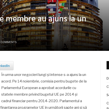
le membre au ajuns la un
 COMMENTS
nkedIn
În urma unor negocieri lungi și intense s-a ajuns la un
D
acord. Pe 14 noiembrie, comisia pentru bugete de la
C
Parlamentul European a aprobat acordurile cu
statele membre privind bugetul UE pe 2014 și
S
cadrul financiar pentru 2014-2020. Parlamentul a
C
n finanțarea programelor UE în următorii șapte ani și să
o