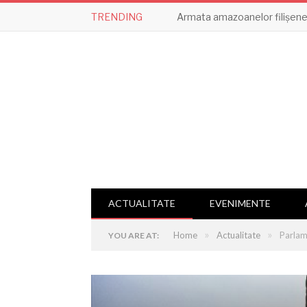
TRENDING
Armata amazoanelor filișene,
ACTUALITATE
EVENIMENTE
»
»
Home
Actualitate
Parlam
YOU ARE AT: