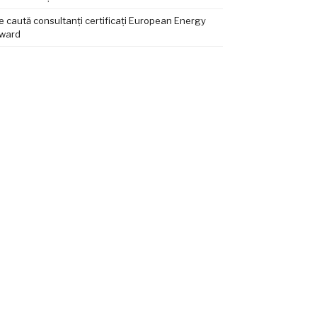
e caută consultanți certificați European Energy
ward