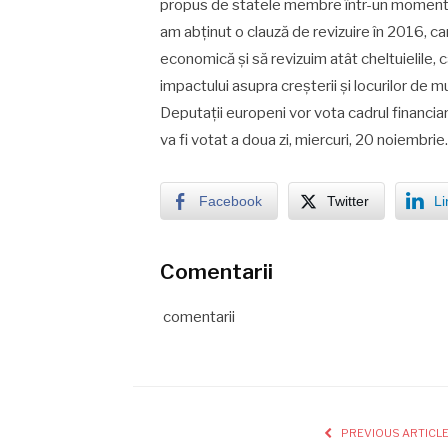
propus de statele membre într-un moment în c
am abținut o clauză de revizuire în 2016, c
economică și să revizuim atât cheltuielile, c
impactului asupra creșterii și locurilor de
Deputații europeni vor vota cadrul financi
va fi votat a doua zi, miercuri, 20 noiembrie
Facebook
Twitter
Li
Comentarii
comentarii
PREVIOUS ARTICL