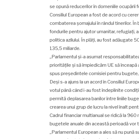
se opună reducerilor în domeniile ocupării fo
Consiliul European a fost de acord cu cere
combaterea șomajului în rândul tinerilor. Î
fondurile pentru ajutor umanitar, refugiați
politica azilului. În plăți, au fost adăugate
135,5 miliarde.
„Parlamentul și-a asumat responsabilitate
prioritățile și să împiedicăm UE să înceapă a
spus președintele comisiei pentru bugete,
Deși s-a ajuns la un acord în Consiliul Eur
votul până când i-au fost îndeplinite condiți
permită deplasarea banilor între liniile bug
crearea unui grup de lucru la nivel înalt pe
Cadrul financiar multianual se ridică la 960
bugetele anuale din această perioadă vor t
„Parlamentul European a ales să nu pună sub