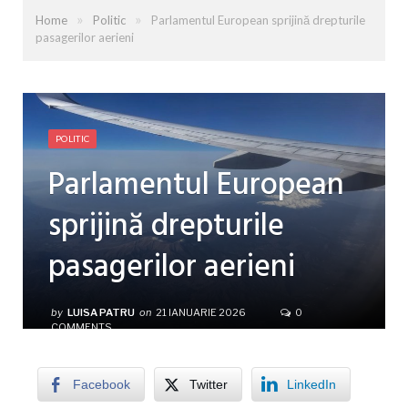
»
»
Home
Politic
Parlamentul European sprijină drepturile
pasagerilor aerieni
POLITIC
Parlamentul European
sprijină drepturile
pasagerilor aerieni
by
LUISA PATRU
on
21 IANUARIE 2026
0
COMMENTS
Facebook
Twitter
LinkedIn