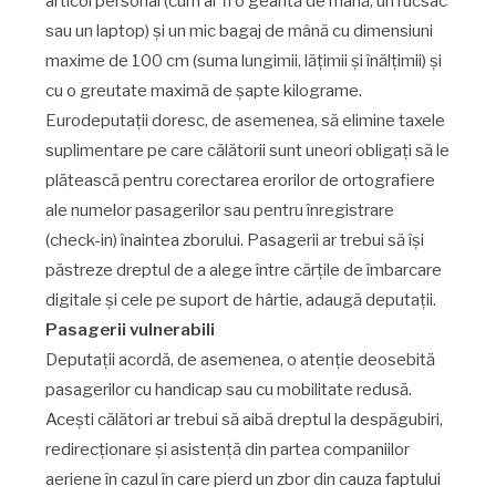
articol personal (cum ar fi o geantă de mână, un rucsac
sau un laptop) și un mic bagaj de mână cu dimensiuni
maxime de 100 cm (suma lungimii, lățimii și înălțimii) și
cu o greutate maximă de șapte kilograme.
Eurodeputații doresc, de asemenea, să elimine taxele
suplimentare pe care călătorii sunt uneori obligați să le
plătească pentru corectarea erorilor de ortografiere
ale numelor pasagerilor sau pentru înregistrare
(check-in) înaintea zborului. Pasagerii ar trebui să își
păstreze dreptul de a alege între cărțile de îmbarcare
digitale și cele pe suport de hârtie, adaugă deputații.
Pasagerii vulnerabili
Deputații acordă, de asemenea, o atenție deosebită
pasagerilor cu handicap sau cu mobilitate redusă.
Acești călători ar trebui să aibă dreptul la despăgubiri,
redirecționare și asistență din partea companiilor
aeriene în cazul în care pierd un zbor din cauza faptului