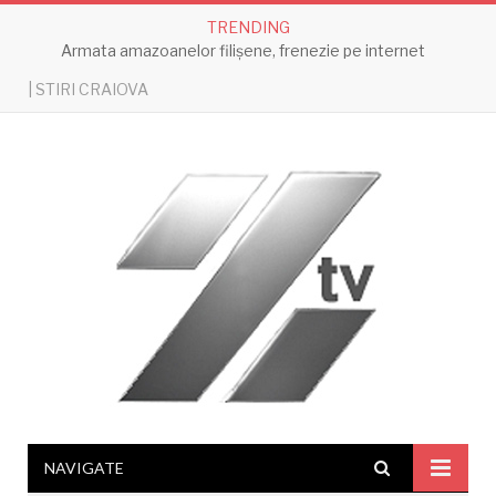
TRENDING
Armata amazoanelor filișene, frenezie pe internet
| STIRI CRAIOVA
NAVIGATE