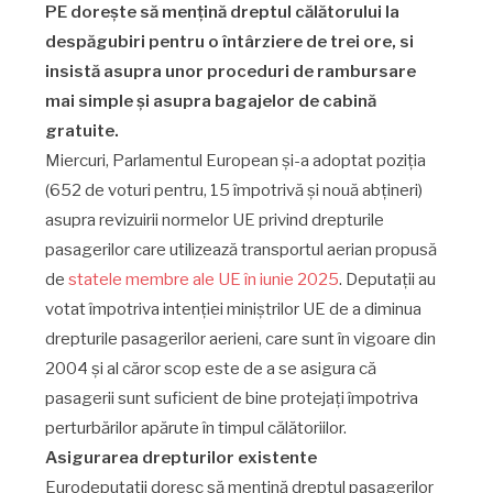
PE dorește să mențină dreptul călătorului la
despăgubiri pentru o întârziere de trei ore, si
insistă asupra unor proceduri de rambursare
mai simple și asupra bagajelor de cabină
gratuite.
Miercuri, Parlamentul European și-a adoptat poziția
(652 de voturi pentru, 15 împotrivă și nouă abțineri)
asupra revizuirii normelor UE privind drepturile
pasagerilor care utilizează transportul aerian propusă
de
statele membre ale UE în iunie 2025
. Deputații au
votat împotriva intenției miniștrilor UE de a diminua
drepturile pasagerilor aerieni, care sunt în vigoare din
2004 și al căror scop este de a se asigura că
pasagerii sunt suficient de bine protejați împotriva
perturbărilor apărute în timpul călătoriilor.
Asigurarea drepturilor existente
Eurodeputații doresc să mențină dreptul pasagerilor