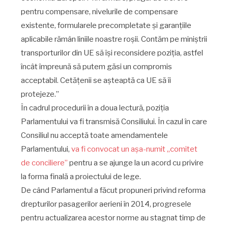
pentru compensare, nivelurile de compensare
existente, formularele precompletate și garanțiile
aplicabile rămân liniile noastre roșii. Contăm pe miniștrii
transporturilor din UE să își reconsidere poziția, astfel
încât împreună să putem găsi un compromis
acceptabil. Cetățenii se așteaptă ca UE să îi
protejeze.”
În cadrul procedurii în a doua lectură, poziția
Parlamentului va fi transmisă Consiliului. În cazul în care
Consiliul nu acceptă toate amendamentele
Parlamentului,
va fi convocat un așa-numit „comitet
de conciliere”
pentru a se ajunge la un acord cu privire
la forma finală a proiectului de lege.
De când Parlamentul a făcut propuneri privind reforma
drepturilor pasagerilor aerieni în 2014, progresele
pentru actualizarea acestor norme au stagnat timp de