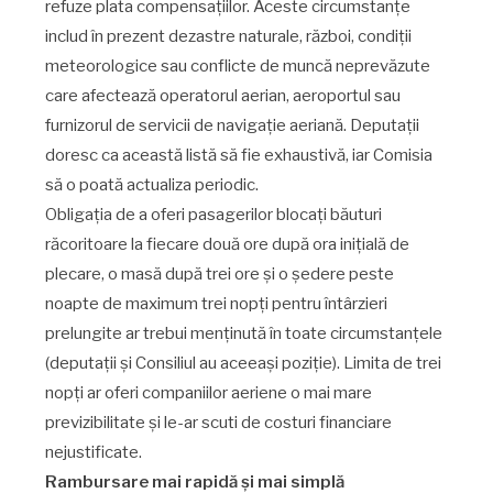
refuze plata compensațiilor. Aceste circumstanțe
includ în prezent dezastre naturale, război, condiții
meteorologice sau conflicte de muncă neprevăzute
care afectează operatorul aerian, aeroportul sau
furnizorul de servicii de navigație aeriană. Deputații
doresc ca această listă să fie exhaustivă, iar Comisia
să o poată actualiza periodic.
Obligația de a oferi pasagerilor blocați băuturi
răcoritoare la fiecare două ore după ora inițială de
plecare, o masă după trei ore și o ședere peste
noapte de maximum trei nopți pentru întârzieri
prelungite ar trebui menținută în toate circumstanțele
(deputații și Consiliul au aceeași poziție). Limita de trei
nopți ar oferi companiilor aeriene o mai mare
previzibilitate și le-ar scuti de costuri financiare
nejustificate.
Rambursare mai rapidă și mai simplă