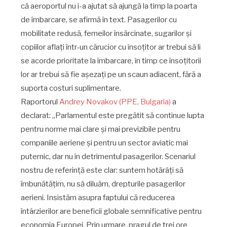
că aeroportul nu i-a ajutat să ajungă la timp la poarta
de îmbarcare, se afirmă în text. Pasagerilor cu
mobilitate redusă, femeilor însărcinate, sugarilor și
copiilor aflați într-un cărucior cu însoțitor ar trebui să li
se acorde prioritate la îmbarcare, în timp ce însoțitorii
lor ar trebui să fie așezați pe un scaun adiacent, fără a
suporta costuri suplimentare.
Raportorul
Andrey Novakov (PPE, Bulgaria)
a
declarat: „Parlamentul este pregătit să continue lupta
pentru norme mai clare și mai previzibile pentru
companiile aeriene și pentru un sector aviatic mai
puternic, dar nu în detrimentul pasagerilor. Scenariul
nostru de referință este clar: suntem hotărâți să
îmbunătățim, nu să diluăm, drepturile pasagerilor
aerieni. Insistăm asupra faptului că reducerea
întârzierilor are beneficii globale semnificative pentru
economia Europei. Prin urmare, pragul de trei ore