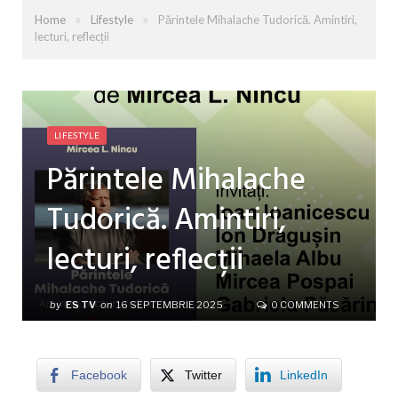
»
»
Home
Lifestyle
Părintele Mihalache Tudorică. Amintiri,
lecturi, reflecții
LIFESTYLE
Părintele Mihalache
Tudorică. Amintiri,
lecturi, reflecții
by
ES TV
on
16 SEPTEMBRIE 2025
0 COMMENTS
Facebook
Twitter
LinkedIn