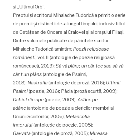
şi „Ultimul Orb“.
Preotul și scriitorul Mihalache Tudorică a primit o serie
de premii şi distincții de-a lungul timpului, inclusiv titlul
de Cetăţean de Onoare al Craiovei și al orașului Filiași.
Dintre volumele publicate de părintele scriitor
Mihalache Tudorică amintim
: Poezii religioase
româneşti
, vol. II (antologie de poezie religioasă
românească, 2019);
Să vă plâng un cântec sau să vă
cânt un plâns
(antologie de Psalmi,
2018);
Nastrafia
(antologie de proză, 2016);
Ultimii
Psalmi
(poezie, 2016); Pâcla (proză scurtă, 2009);
Ochiul din ape
(poezie, 2009);
Adânc pe
adânc
(antologie de poezie a clericilor membri ai
Uniunii Scriitorilor, 2006);
Melancolia
îngerului
(antologie de poezie, 2005);
Gavvata
(antologie de proză, 2005);
Mireasa