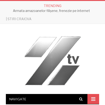
TRENDING
Armata amazoanelor filișene, frenezie pe internet
| STIRI CRAIOVA
NAVIGATE