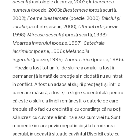
desculţă
(antologie de proză, 2003);
Întoarcerea
numelui
(poezie, 2003);
Blestemele
(proză scurtă,
2002);
Poeme blestemate
(poezie, 2000);
Bâlciul şi
zarafii
(pamflete, eseuri, 2000);
Ultimul orb
(poezie,
1998);
Mireasa desculţă
(proză scurtă, 1998);
Moartea îngerului
(poezie, 1997);
Catedrala
lacrimilor
(poezie, 1996);
Melancolia
îngerului
(poezie, 1995);
Zboruri lirice
(poezie, 1986).
„Poezia a fost tot un fel de slujire a omului, a fost în
permanenţă legată de preoţie şi niciodată nu au intrat
în conflict. A fost un adaos al slujirii preoţeşti şi, într-o
oarecare măsură, a fost şi o slujire sacerdotală, pentru
că este o slujire a limbii româneşti, o datorie pe care
trebuie să o faci cu credinţă şi cu conştiinţa că nu poţi
să lucrezi cu cuvintele limbii tale aşa cum vrei tu. Sunt
momente în care privim neputincioşi la terorizarea
sacrului, în această situaţie cuvântul Bisericii este ca