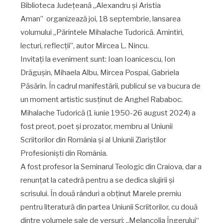
Biblioteca Județeană „Alexandru și Aristia
Aman” organizează joi, 18 septembrie, lansarea
volumului „Părintele Mihalache Tudorică. Amintiri,
lecturi, reflecții”, autor Mircea L. Nincu.
Invitați la eveniment sunt: Ioan Ioanicescu, Ion
Drăgușin, Mihaela Albu, Mircea Pospai, Gabriela
Păsărin. În cadrul manifestării, publicul se va bucura de
un moment artistic susținut de Anghel Rababoc.
Mihalache Tudorică (1 iunie 1950-26 august 2024) a
fost preot, poet și prozator, membru al Uniunii
Scriitorilor din România și al Uniunii Ziariștilor
Profesioniști din România.
A fost profesor la Seminarul Teologic din Craiova, dar a
renunţat la catedră pentru a se dedica slujirii şi
scrisului. În două rânduri a obţinut Marele premiu
pentru literatură din partea Uniunii Scriitorilor, cu două
dintre volumele sale de versuri: „Melancolia Îngerului“