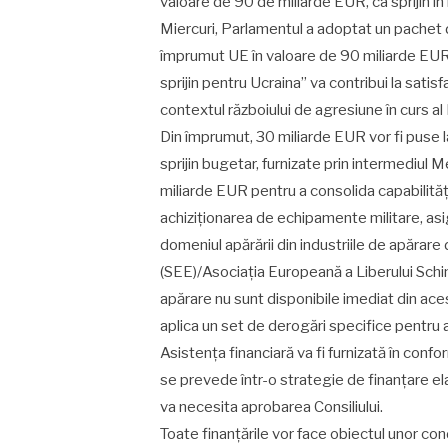
valoare de 90 de miliarde EUR, ca sprijin în
Miercuri, Parlamentul a adoptat un pachet 
împrumut UE în valoare de 90 miliarde EU
sprijin pentru Ucraina” va contribui la satis
contextul războiului de agresiune în curs al R
Din împrumut, 30 miliarde EUR vor fi puse 
sprijin bugetar, furnizate prin intermediul
miliarde EUR pentru a consolida capabilitățil
achiziționarea de echipamente militare, asig
domeniul apărării din industriile de apărar
(SEE)/Asociația Europeană a Liberului Schi
apărare nu sunt disponibile imediat din aces
aplica un set de derogări specifice pentru a 
Asistența financiară va fi furnizată în conf
se prevede într-o strategie de finanțare e
va necesita aprobarea Consiliului.
Toate finanțările vor face obiectul unor cond