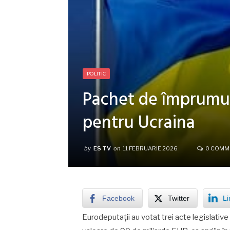
POLITIC
Pachet de împrumut
pentru Ucraina
by
ES TV
on
11 FEBRUARIE 2026
0 COMM
Facebook
Twitter
Li
Eurodeputații au votat trei acte legislative