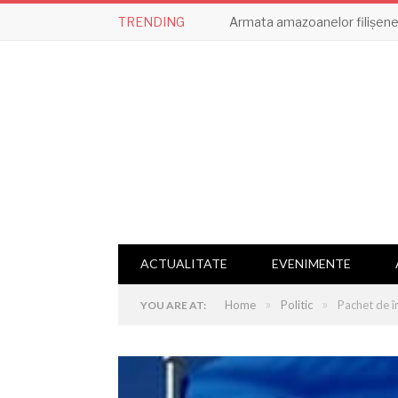
TRENDING
Armata amazoanelor filișene,
ACTUALITATE
EVENIMENTE
»
»
Home
Politic
Pachet de î
YOU ARE AT: