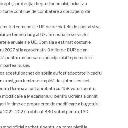
ept și protecția drepturilor omului, inclusiv a
forturile continue de combatere a corupției și de
prumuturi comune ale UE de pe piețele de capital și va
i pe termen lung al UE, iar costurile serviciilor
getele anuale ale UE. Comisia a estimat costurile
tru 2027 și la aproximativ 3 miliarde EUR pe an
ilă pentru rambursarea principalului împrumutului
n partea Rusiei.
ea acestui pachet de sprijin au fost adoptate în cadrul
u a asigura furnizarea rapidă de ajutor Ucrainei.
entru Ucraina a fost aprobată cu 458 voturi pentru,
e modificare a Mecanismului pentru Ucraina a primit
neri, în timp ce propunerea de modificare a bugetului
da 2021-2027 a obținut 490 voturi pentru, 130
n mod oficial pachetul pentru ca prima plată la