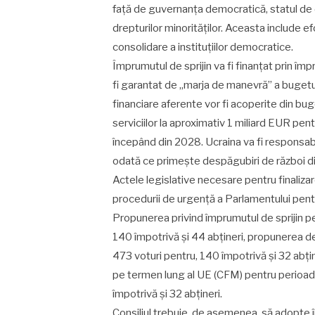
față de guvernanța democratică, statul de dr
drepturilor minorităților. Aceasta include e
consolidare a instituțiilor democratice.
Împrumutul de sprijin va fi finanțat prin îm
fi garantat de „marja de manevră” a bugetulu
financiare aferente vor fi acoperite din bu
serviciilor la aproximativ 1 miliard EUR pen
începând din 2028. Ucraina va fi responsab
odată ce primește despăgubiri de război di
Actele legislative necesare pentru finalizar
procedurii de urgență a Parlamentului pentr
Propunerea privind împrumutul de sprijin p
140 împotrivă și 44 abțineri, propunerea d
473 voturi pentru, 140 împotrivă și 32 abți
pe termen lung al UE (CFM) pentru perioa
împotrivă și 32 abțineri.
Consiliul trebuie, de asemenea, să adopte î