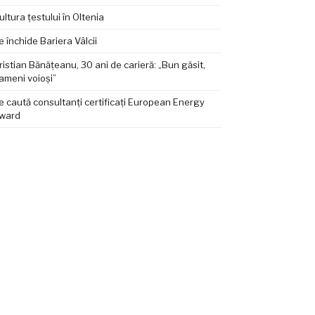
ultura țestului în Oltenia
e închide Bariera Vâlcii
ristian Bănățeanu, 30 ani de carieră: „Bun găsit,
ameni voioși”
e caută consultanți certificați European Energy
ward