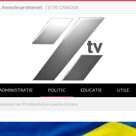
| STIRI CRAIOVA
 frenezie pe internet
ADMINISTRATIE
POLITIC
EDUCATIE
UTILE
mprumut de 90 miliarde Euro pentru Ucraina