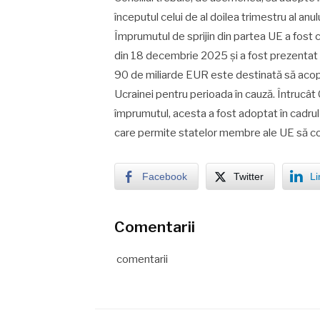
începutul celui de al doilea trimestru al an
Împrumutul de sprijin din partea UE a fost c
din 18 decembrie 2025 și a fost prezenta
90 de miliarde EUR este destinată să acope
Ucrainei pentru perioada în cauză. Întrucât 
împrumutul, acesta a fost adoptat în cadru
care permite statelor membre ale UE să col
Facebook
Twitter
Li
Comentarii
comentarii