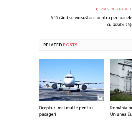
PREVIOUS ARTICL
Află când se virează anii pentru persoanel
cu dizabilităț
RELATED
POSTS
Drepturi mai multe pentru
România pr
pasageri
Uniunea E