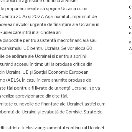
 războiul de agresiune continuu al Rusiei.
C
de propuneri menite să sprijine Ucraina cu un
R pentru 2026 și 2027. Așa-numitul „împrumut de
S
facerea nevoilor urgente de finanțare ale Ucrainei în
C
usiei care intră în al cincilea an.
o
la dispoziție pentru asistență macrofinanciară sau
S
 Mecanismului UE pentru Ucraina. Se vor aloca 60
A
e de apărare ale Ucrainei și pentru a sprijini
urând accesul în timp util la produse critice din
e din Ucraina, UE și Spațiul Economic European
mb (AELS). În cazul în care anumite produse de
te țări pentru a fi livrate de urgență Ucrainei, se va
realiza aprovizionarea din alte țări.
ormitate cu nevoile de finanțare ale Ucrainei, astfel cum
laborată de Ucraina și evaluată de Comisie. Strategia
iții stricte, inclusiv angajamentul continuu al Ucrainei