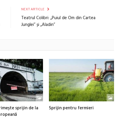
E
NEXT ARTICLE
e
Teatrul Colibri: „Puiul de Om din Cartea
i
Junglei” și „Aladin”
imește sprijin de la
Sprijin pentru fermieri
uropeană