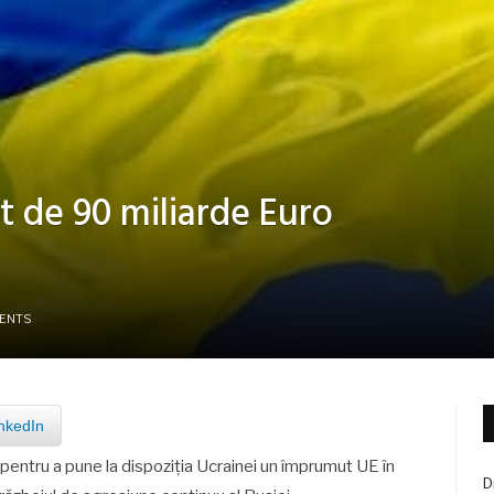
 de 90 miliarde Euro
ENTS
nkedIn
 pentru a pune la dispoziția Ucrainei un împrumut UE în
D