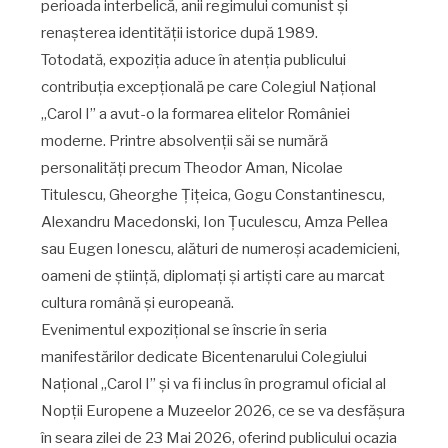
perioada interbelică, anii regimului comunist și
renașterea identității istorice după 1989.
Totodată, expoziția aduce în atenția publicului
contribuția excepțională pe care Colegiul Național
„Carol I” a avut-o la formarea elitelor României
moderne. Printre absolvenții săi se numără
personalități precum Theodor Aman, Nicolae
Titulescu, Gheorghe Țițeica, Gogu Constantinescu,
Alexandru Macedonski, Ion Țuculescu, Amza Pellea
sau Eugen Ionescu, alături de numeroși academicieni,
oameni de știință, diplomați și artiști care au marcat
cultura română și europeană.
Evenimentul expozițional se înscrie în seria
manifestărilor dedicate Bicentenarului Colegiului
Național „Carol I” și va fi inclus în programul oficial al
Nopții Europene a Muzeelor 2026, ce se va desfășura
în seara zilei de 23 Mai 2026, oferind publicului ocazia