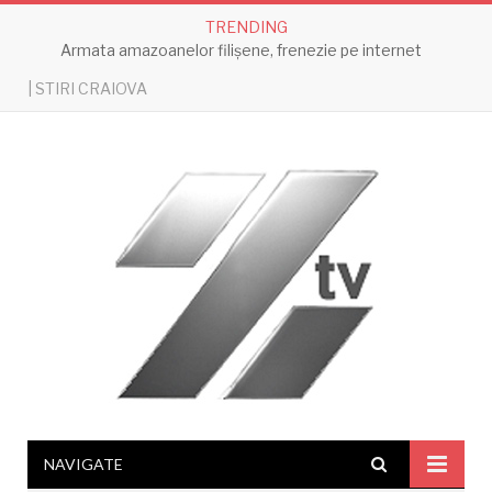
TRENDING
Armata amazoanelor filișene, frenezie pe internet
| STIRI CRAIOVA
NAVIGATE