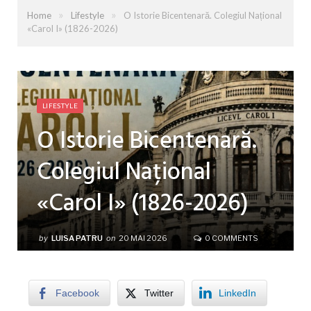
»
»
Home
Lifestyle
O Istorie Bicentenară. Colegiul Național
«Carol I» (1826-2026)
LIFESTYLE
O Istorie Bicentenară.
Colegiul Național
«Carol I» (1826-2026)
by
LUISA PATRU
on
20 MAI 2026
0 COMMENTS
Facebook
Twitter
LinkedIn