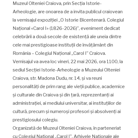
Muzeul Olteniei Craiova, prin Secția Istorie-
Arheologie, are onoarea de a invita publicul craiovean
la vernisajul expoziției „O Istorie Bicentenară. Colegiul
Național «Carol I» (1826-2026)”, eveniment dedicat
celebrării a două secole de existență ale uneia dintre
cele mai prestigioase instituții de învățământ din
România – Colegiul Național „Carol I” Craiova.
Vernisajul va avea loc vineri, 22 mai 2026, ora 11
00
, la
sediul Secției Istorie-Arheologie a Muzeului Olteniei
Craiova, str. Madona Dudu, nr. 14, și va reuni
personalități de prim rang ale vieții publice, academice
și culturale din Craiova și din țară, reprezentanți ai
administrației, ai mediului universitar, ai instituțiilor de
cultură, precum și numeroși profesori și absolvenți ai
prestigiosului colegiu.
Organizată de Muzeul Olteniei Craiova, în parteneriat
cu Colegiul Național „Carol I”, Arhivele Naționale ale