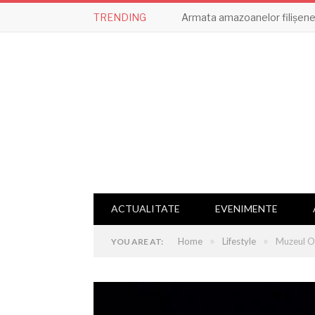
TRENDING
Armata amazoanelor filișene,
ACTUALITATE
EVENIMENTE
»
»
Home
Lifestyle
Muzeul Ol
YOU ARE AT: