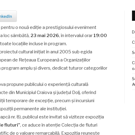
nkedIn
e pentru o nouă ediție a prestigiosului eveniment
D
ea loc sâmbătă,
23 mai 2026
, în intervalul orar
19:00
C
 toate locațiile incluse în program.
roiectul cultural inițiat în anul 2005 sub egida
S
uropean de Rețeaua Europeană a Organizațiilor
C
 program amplu și divers, dedicat tuturor categoriilor
o
S
ova propune publicului o experiență culturală
A
cte din Municipiul Craiova și județul Dolj, oferind
iții temporare de excepție, precum și incursiuni
poziții permanente ale instituției.
apcă nr. 8), publicul este invitat să viziteze expoziția
e fluturi”
, ce aduce în atenție Colecția de fluturi
ințific de o valoare remarcabilă. Expoziția reunește