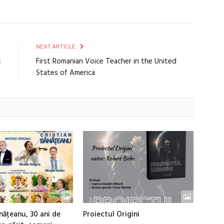
E
NEXT ARTICLE
ă
First Romanian Voice Teacher in the United
States of America
nățeanu, 30 ani de
Proiectul Origini