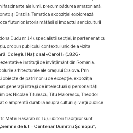
i fascinante ale lumii, precum pădurea amazoniană,
ngo și Brazilia. Tematica expoziției explorează
fluturilor, istoria mătăsii și impactul sericiculturii
dona Dudu nr. 14), specialiștii secției, în parteneriat cu
giu, propun publicului contextul unic de a vizita
ră. Colegiul Național «Carol I» (1826-
ezentative instituții de învățământ din România,
lurile arhitecturale ale orașului Craiova. Prin
i obiecte de patrimoniu de excepție, expoziția
at generații întregi de intelectuali și personalități
tim pe: Nicolae Titulescu, Titu Maiorescu, Theodor
t o amprentă durabilă asupra culturii și vieții publice
tr. Matei Basarab nr. 16), iubitorii tradițiilor sunt
„Semne de lut – Centenar Dumitru Șchiopu”
,