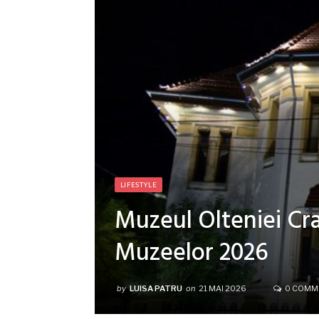
LIFESTYLE
Muzeul Olteniei Cra
Muzeelor 2026
by
LUISA PATRU
on
21 MAI 2026
0 COMM