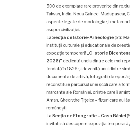
500 de exemplare rare provenite din regiun
Taiwan, India, Noua Guinee, Madagascar, Co
aspecte legate de morfologia și metamorfoza 
asupra civilizației.
La
Secția de Istorie-Arheologie
(Str. Ma
instituții culturale și educaționale de presti
expoziția temporară
„O Istorie Bicentena
2026)”
dedicată uneia dintre cele mai repr
fondată în 1826 și devenită unul dintre simbo
documente de arhivă, fotografii de epocă ș
reconstituie parcursul unei școli care a form
marcante ale României, printre care îi amin
Aman, Gheorghe Țițeica – figuri care au lăsa
românești.
La
Secția de Etnografie – Casa Băniei
(S
invitați să descopere expoziția temporară