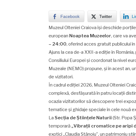
Facebook
Twitter
Li
Muzeul Olteniei Craiova își deschide porțil
european
Noaptea Muzeelor
, care va av
– 24:00
, oferind acces gratuit publicului în
Ajuns la cea de-a XXII-a ediție în România, p
Consiliului Europei și coordonat la nivel e
Muzeale (NEMO) propune, și în acest an, un
de vizitatori.
În cadrul ediției 2026, Muzeul Olteniei Crai
complexă, desfășurată în patru locații distin
ocazia vizitatorilor să descopere trei expoz
tematice și ghidaje speciale în cele nouă ex
La
Secția de Științele Naturii
(Str. Popa Ș
temporară
„Vibrații cromatice pe aripi d
exotici „Claudia Stănoiu”, un patrimoniu ști