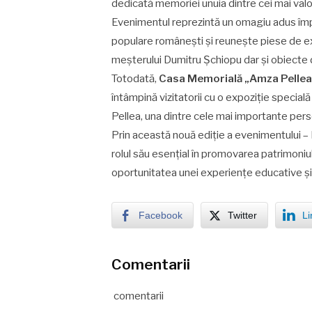
dedicată memoriei unuia dintre cei mai valor
Evenimentul reprezintă un omagiu adus împli
populare românești și reunește piese de ex
meșterului Dumitru Șchiopu dar și obiecte d
Totodată,
Casa Memorială „Amza Pellea
întâmpină vizitatorii cu o expoziție specială
Pellea, una dintre cele mai importante perso
Prin această nouă ediție a evenimentului –
rolul său esențial în promovarea patrimoniului
oportunitatea unei experiențe educative și i
Facebook
Twitter
Li
Comentarii
comentarii