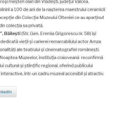
oși meșteri olari din Vlădești, județul Vâlcea.
nirii a 100 de ani de la nașterea maestrului ceramicii
cepție din Colecția Muzeului Olteniei ce au aparținut
in colecția sa privată.
”
, Băilești
(Str. Gen. Eremia Grigorescu nr. 58) își
 dedicată vieții și carierei remarcabilului actor Amza
nalități ale teatrului și cinematografiei românești.
 Noaptea Muzeelor, instituția craioveană reconfirmă
 cultural și științific regional, oferind publicului
nteractive, într-un cadru muzeal accesibil și atractiv.
nkedIn