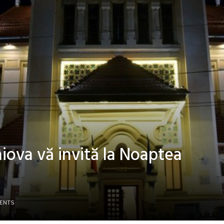
iova vă invită la Noaptea
ENTS