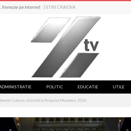
| STIRI CRAIOVA
 frenezie pe internet
ADMINISTRATIE
POLITIC
EDUCATIE
UTILE
teniei Craiova vă invită la Noaptea Muzeelor 2026