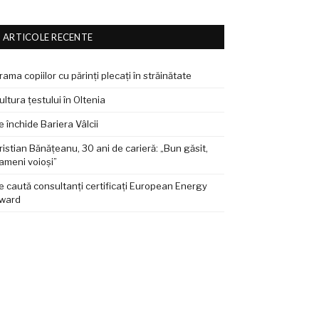
ARTICOLE RECENTE
rama copiilor cu părinți plecați în străinătate
ultura țestului în Oltenia
e închide Bariera Vâlcii
ristian Bănățeanu, 30 ani de carieră: „Bun găsit,
ameni voioși”
e caută consultanți certificați European Energy
ward