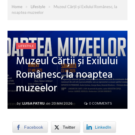
»
»
Home
Lifestyle
Muzeul Cărții și Exilului Românesc, la
noaptea muzeelor
LIFESTYLE
Muzeul Cărții și Exilului
Românesc, la noaptea
muzeelor
by
LUISA PATRU
on
20 MAI 2026
0 COMMENTS
Facebook
Twitter
LinkedIn