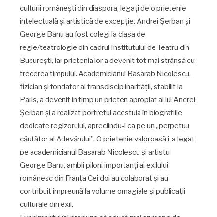
culturii românești din diaspora, legați de o prietenie
intelectuală și artistică de excepție. Andrei Șerban și
George Banu au fost colegi la clasa de
regie/teatrologie din cadrul Institutului de Teatru din
București, iar prietenia lor a devenit tot mai strânsă cu
trecerea timpului. Academicianul Basarab Nicolescu,
fizician și fondator al transdisciplinarității, stabilit la
Paris, a devenit in timp un prieten apropiat al lui Andrei
Șerban și a realizat portretul acestuia în biografiile
dedicate regizorului, apreciindu-l ca pe un „perpetuu
căutător al Adevărului”. O prietenie valoroasă i-a legat
pe academicianul Basarab Nicolescu și artistul
George Banu, ambii piloni importanți ai exilului
românesc din Franța Cei doi au colaborat și au
contribuit împreună la volume omagiale și publicații
culturale din exil.