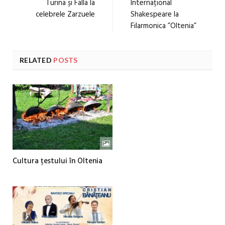
Turina și Falla la
Internațional
celebrele Zarzuele
Shakespeare la
Filarmonica ”Oltenia”
RELATED
POSTS
Cultura țestului în Oltenia