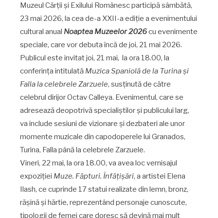
Muzeul Cărții și Exilului Românesc participă sâmbătă,
23 mai 2026, la cea de-a XXII-a ediție a evenimentului
cultural anual
Noaptea Muzeelor 2026
cu evenimente
speciale, care vor debuta încă de joi, 21 mai 2026.
Publicul este invitat joi, 21 mai, la ora 18.00, la
conferința intitulată
Muzica Spaniolă de la Turina și
Falla la celebrele Zarzuele
, susținută de către
celebrul dirijor Octav Calleya. Evenimentul, care se
adresează deopotrivă specialiștilor și publicului larg,
va include sesiuni de vizionare și dezbateri ale unor
momente muzicale din capodoperele lui Granados,
Turina, Falla până la celebrele Zarzuele.
Vineri, 22 mai, la ora 18.00, va avea loc vernisajul
expoziției
Muze. Făpturi. Înfățișări
, a artistei Elena
Ilash, ce cuprinde 17 statui realizate din lemn, bronz,
rășină și hărtie, reprezentând personaje cunoscute,
tipologii de femei care doresc să devină mai mult