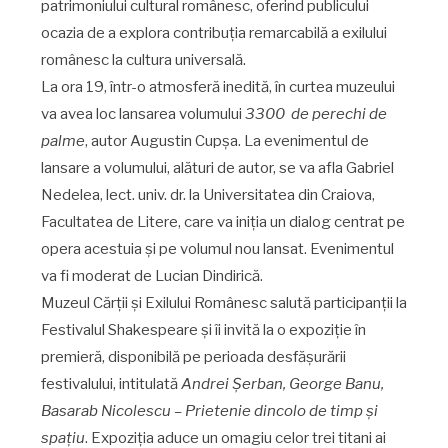
patrimoniului cultural românesc, oferind publicului
ocazia de a explora contribuția remarcabilă a exilului
românesc la cultura universală.
La ora 19, într-o atmosferă inedită, în curtea muzeului
va avea loc lansarea volumului
3300 de perechi de
palme
, autor Augustin Cupșa. La evenimentul de
lansare a volumului, alături de autor, se va afla Gabriel
Nedelea, lect. univ. dr. la Universitatea din Craiova,
Facultatea de Litere, care va iniția un dialog centrat pe
opera acestuia și pe volumul nou lansat. Evenimentul
va fi moderat de Lucian Dindirică.
Muzeul Cărții și Exilului Românesc salută participanții la
Festivalul Shakespeare și îi invită la o expoziție în
premieră, disponibilă pe perioada desfășurării
festivalului, intitulată
Andrei Șerban, George Banu,
Basarab Nicolescu – Prietenie dincolo de timp și
spațiu
. Expoziția aduce un omagiu celor trei titani ai