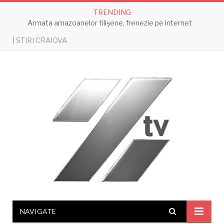
TRENDING
Armata amazoanelor filișene, frenezie pe internet
| STIRI CRAIOVA
NAVIGATE