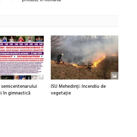
 semicentenarului
ISU Mehedinți: Incendiu de
i în gimnastică
vegetație