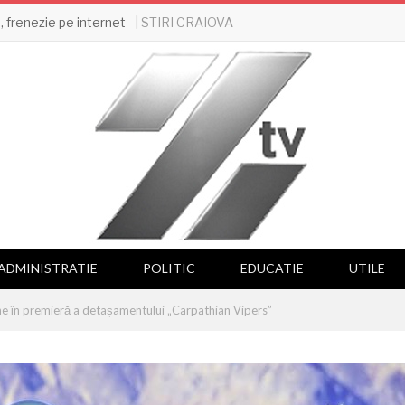
| STIRI CRAIOVA
 frenezie pe internet
ADMINISTRATIE
POLITIC
EDUCATIE
UTILE
ne în premieră a detașamentului „Carpathian Vipers”