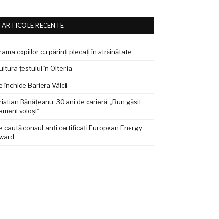
ARTICOLE RECENTE
rama copiilor cu părinți plecați în străinătate
ultura țestului în Oltenia
e închide Bariera Vâlcii
ristian Bănățeanu, 30 ani de carieră: „Bun găsit,
ameni voioși”
e caută consultanți certificați European Energy
ward