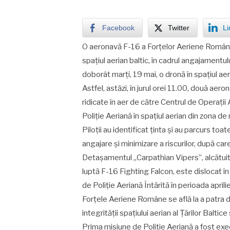
Facebook
Twitter
Li
O aeronavă F-16 a Forțelor Aeriene Române, 
spațiul aerian baltic, în cadrul angajamentu
doborât marți, 19 mai, o dronă în spațiul ae
Astfel, astăzi, în jurul orei 11.00, două a
ridicate în aer de către Centrul de Operaț
Poliție Aeriană în spațiul aerian din zona de
Piloții au identificat ținta și au parcurs to
angajare și minimizare a riscurilor, după ca
Detașamentul „Carpathian Vipers”, alcătuit
luptă F-16 Fighting Falcon, este dislocat în L
de Poliție Aeriană Întărită în perioada aprili
Forțele Aeriene Române se află la a patra d
integrității spațiului aerian al Țărilor Baltice
Prima misiune de Poliție Aeriană a fost e