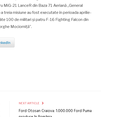
atru MiG-21 LanceR din Baza 71 Aeriană „General
 treia misiune au fost executate în perioada aprilie-
câte 100 de militari și patru F-16 Fighting Falcon din
orghe Mociorniță”.
nkedIn
E
NEXT ARTICLE
a
Ford Otosan Craiova: 1.000.000 Ford Puma
k
produse în România