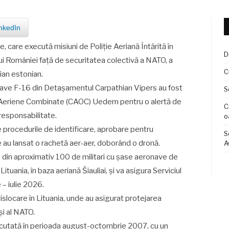
nkedIn
care execută misiuni de Poliție Aeriană Întărită în
D
lui României față de securitatea colectivă a NATO, a
C
rian estonian.
eronave F-16 din Detașamentul Carpathian Vipers au fost
S
ii Aeriene Combinate (CAOC) Uedem pentru o alertă de
C
 responsabilitate.
o
ate procedurile de identificare, aprobare pentru
S
re au lansat o rachetă aer-aer, doborând o dronă.
A
 din aproximativ 100 de militari cu şase aeronave de
ituania, în baza aeriană Šiauliai, și va asigura Serviciul
e – iulie 2026.
islocare în Lituania, unde au asigurat protejarea
 și al NATO.
xecutată în perioada august-octombrie 2007, cu un