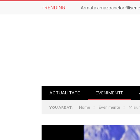
TRENDING
Armata amazoanelor filișene,
ACTUALITATE
EVENIMENTE
»
»
Home
Evenimente
Misiu
YOU ARE AT: