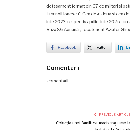
detașament format din 67 de militari și p
Emanoil Ionescu”. Cea de-a doua și cea de-a
iulie 2023, respectiv aprilie-iulie 2025, cu 
Baza 86 Aeriană „Locotenent Aviator Ghe
Facebook
Twitter
Li
Comentarii
comentarii
PREVIOUS ARTICL
Colecția unei familii de magistrați iese l
licitație, la Artmar