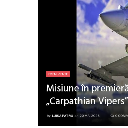
EVENIMENTE
Misiune în premier
„Carpathian Vipers”
by
LUISA PATRU
on
20 MAI 2026
0 COM