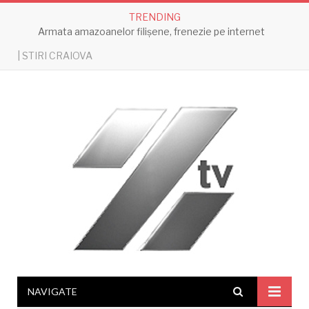
TRENDING
Armata amazoanelor filișene, frenezie pe internet
| STIRI CRAIOVA
NAVIGATE