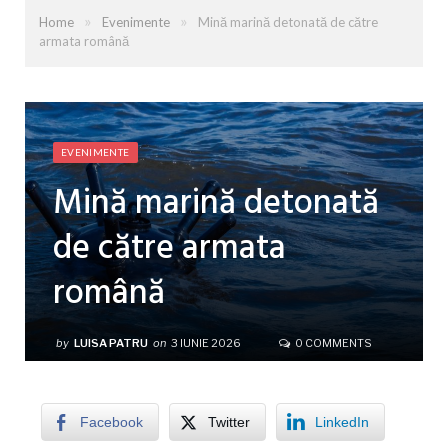
»
»
Home
Evenimente
Mină marină detonată de către
armata română
EVENIMENTE
Mină marină detonată
de către armata
română
by
LUISA PATRU
on
3 IUNIE 2026
0 COMMENTS
Facebook
Twitter
LinkedIn