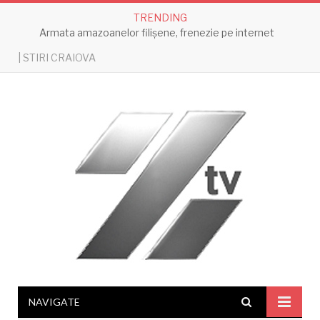
TRENDING
Armata amazoanelor filișene, frenezie pe internet
| STIRI CRAIOVA
NAVIGATE