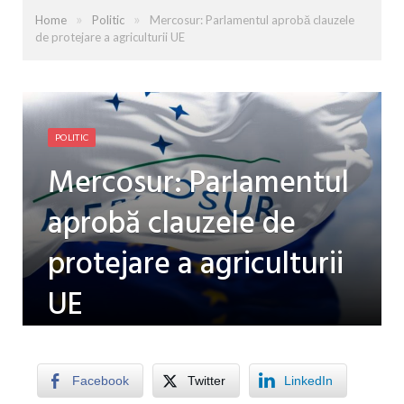
»
»
Home
Politic
Mercosur: Parlamentul aprobă clauzele
de protejare a agriculturii UE
POLITIC
Mercosur: Parlamentul
aprobă clauzele de
protejare a agriculturii
UE
by
ES TV
on
10 FEBRUARIE 2026
0 COMMENTS
Facebook
Twitter
LinkedIn