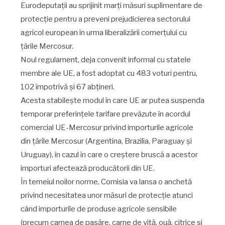
Eurodeputații au sprijinit marți măsuri suplimentare de
protecție pentru a preveni prejudicierea sectorului
agricol european în urma liberalizării comerțului cu
țările Mercosur.
Noul regulament, deja convenit informal cu statele
membre ale UE, a fost adoptat cu 483 voturi pentru,
102 împotrivă și 67 abțineri.
Acesta stabilește modul în care UE ar putea suspenda
temporar preferințele tarifare prevăzute în acordul
comercial UE-Mercosur privind importurile agricole
din țările Mercosur (Argentina, Brazilia, Paraguay și
Uruguay), în cazul în care o creștere bruscă a acestor
importuri afectează producătorii din UE.
În temeiul noilor norme, Comisia va lansa o anchetă
privind necesitatea unor măsuri de protecție atunci
când importurile de produse agricole sensibile
(precum carnea de pasăre, carne de vită, ouă, citrice și