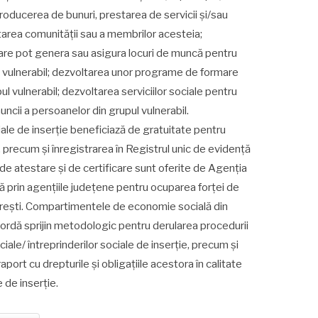
producerea de bunuri, prestarea de servicii și/sau
starea comunității sau a membrilor acesteia;
care pot genera sau asigura locuri de muncă pentru
i vulnerabil; dezvoltarea unor programe de formare
l vulnerabil; dezvoltarea serviciilor sociale pentru
uncii a persoanelor din grupul vulnerabil.
ciale de inserţie beneficiază de gratuitate pentru
, precum şi înregistrarea în Registrul unic de evidenţă
e de atestare și de certificare sunt oferite de Agenția
 prin agențiile județene pentru ocuparea forței de
rești. Compartimentele de economie socială din
acordă sprijin metodologic pentru derularea procedurii
ciale/ întreprinderilor sociale de inserţie, precum şi
aport cu drepturile şi obligaţiile acestora în calitate
e de inserţie.