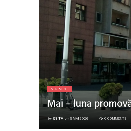
EVENIMENTE
Mai – luna promovăr
by
ES TV
on
5 MAI 2026
0 COMMENTS