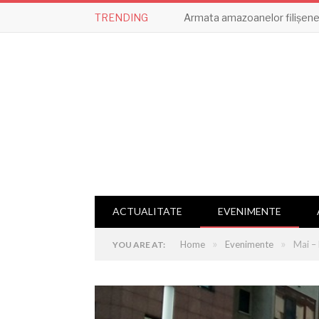
TRENDING
Armata amazoanelor filișene,
ACTUALITATE
EVENIMENTE
»
»
Home
Evenimente
Mai – 
YOU ARE AT: