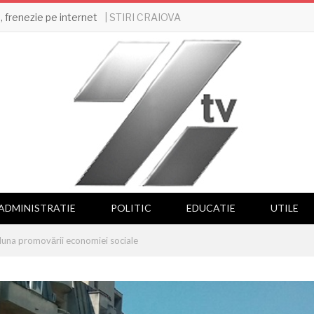
| STIRI CRAIOVA
 frenezie pe internet
ADMINISTRATIE
POLITIC
EDUCATIE
UTILE
luna promovării economiei sociale