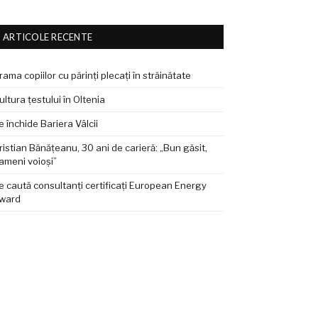
ARTICOLE RECENTE
rama copiilor cu părinți plecați în străinătate
ultura țestului în Oltenia
e închide Bariera Vâlcii
ristian Bănățeanu, 30 ani de carieră: „Bun găsit,
ameni voioși”
e caută consultanți certificați European Energy
ward