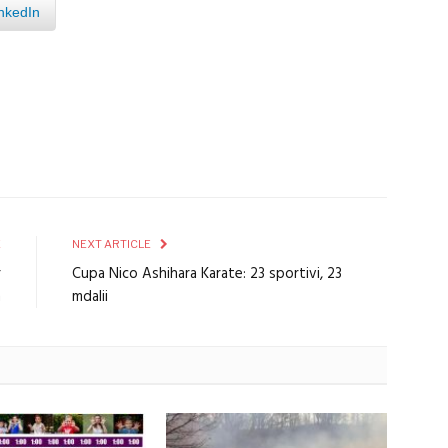
nkedIn
E
NEXT ARTICLE
r
Cupa Nico Ashihara Karate: 23 sportivi, 23
n
mdalii