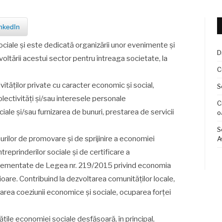
nkedIn
ciale şi este dedicată organizării unor evenimente și
D
oltării acestui sector pentru întreaga societate, la
C
ităţilor private cu caracter economic şi social,
S
olectivităţi şi/sau interesele personale
C
ciale şi/sau furnizarea de bunuri, prestarea de servicii
o
S
rilor de promovare şi de sprijinire a economiei
A
treprinderilor sociale şi de certificare a
reglementate de Legea nr. 219/2015 privind economia
rioare. Contribuind la dezvoltarea comunităţilor locale,
area coeziunii economice şi sociale, ocuparea forţei
ățile economiei sociale desfășoară, în principal,