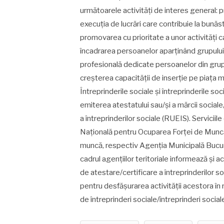
următoarele activități de interes general: 
execuția de lucrări care contribuie la bună
promovarea cu prioritate a unor activități 
încadrarea persoanelor aparținând grupulu
profesională dedicate persoanelor din grupu
creșterea capacității de inserție pe piața m
Întreprinderile sociale şi întreprinderile so
emiterea atestatului sau/și a mărcii sociale
a întreprinderilor sociale (RUEIS). Serviciil
Națională pentru Ocuparea Forței de Muncă
muncă, respectiv Agenția Municipală Bucu
cadrul agențiilor teritoriale informează şi 
de atestare/certificare a întreprinderilor so
pentru desfăşurarea activităţii acestora în r
de întreprinderi sociale/întreprinderi social