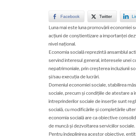
Facebook
Twitter
Li
Luna mai este luna promovării economiei so
acţiuni de conștientizare a importanței dezv
nivel național.
Economia socială reprezintă ansamblul activ
servind interesul general, interesele unei c
nepatrimoniale, prin creşterea incluziunii so
şi/sau execuţia de lucrări.
Domeniul economiei sociale, stabilirea măsu
sociale, precum și condiţiile de atestare a în
întreprinderilor sociale de inserţie sunt 
socială, cu modificările și completările ulte
economia socială are ca obiective consolid
de muncă și dezvoltarea serviciilor sociale.
Pentru îndeplinirea acestor obiective, entit