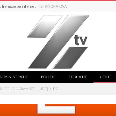
| STIRI CRAIOVA
 frenezie pe internet
ADMINISTRATIE
POLITIC
EDUCATIE
UTILE
RUPERI PROGRAMATE – JUDEŢUL DOLJ