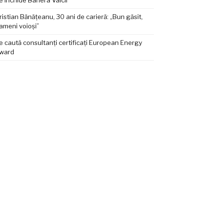
e închide Bariera Vâlcii
ristian Bănățeanu, 30 ani de carieră: „Bun găsit,
ameni voioși”
e caută consultanți certificați European Energy
ward