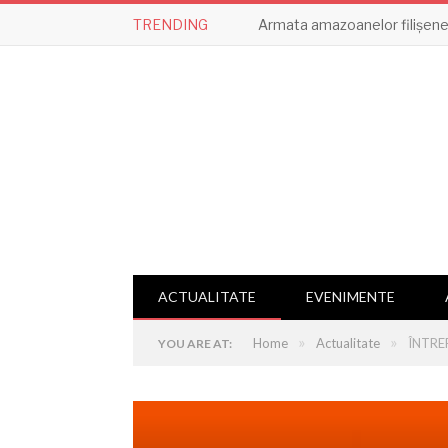
TRENDING
Armata amazoanelor filișene,
ACTUALITATE
EVENIMENTE
»
»
Home
Actualitate
ÎNTRE
YOU ARE AT: