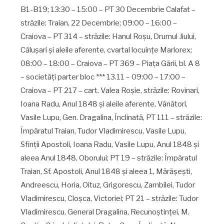
B1-B19; 13:30 – 15:00 – PT 30 Decembrie Calafat –
străzile: Traian, 22 Decembrie; 09:00 – 16:00 –
Craiova – PT 314 – străzile: Hanul Roşu, Drumul Jiului,
Căluşari şi aleile aferente, cvartal locuinţe Marlorex;
08:00 – 18:00 – Craiova – PT 369 – Piaţa Gării, bl. A 8
– societăţi parter bloc *** 13.11 – 09:00 – 17:00 –
Craiova – PT 217 – cart. Valea Roşie, străzile: Rovinari,
Ioana Radu, Anul 1848 şi aleile aferente, Vânători,
Vasile Lupu, Gen. Dragalina, Înclinată, PT 111 – străzile:
Împăratul Traian, Tudor Vladimirescu, Vasile Lupu,
Sfinţii Apostoli, Ioana Radu, Vasile Lupu, Anul 1848 şi
aleea Anul 1848, Oborului; PT 19 – străzile: Împăratul
Traian, Sf. Apostoli, Anul 1848 şi aleea 1, Mărăşeşti,
Andreescu, Horia, Oituz, Grigorescu, Zambilei, Tudor
Vladimirescu, Cloşca, Victoriei; PT 21 – străzile: Tudor
Vladimirescu, General Dragalina, Recunoştinţei, M.