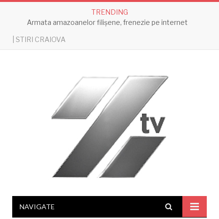
TRENDING
Armata amazoanelor filișene, frenezie pe internet
| STIRI CRAIOVA
NAVIGATE