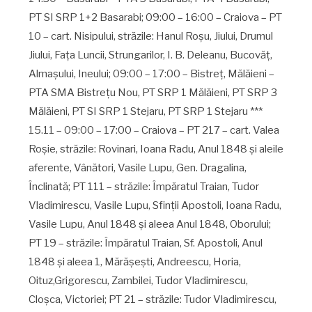
PT SI SRP 1+2 Basarabi; 09:00 – 16:00 – Craiova – PT
10 – cart. Nisipului, străzile: Hanul Roşu, Jiului, Drumul
Jiului, Faţa Luncii, Strungarilor, I. B. Deleanu, Bucovăţ,
Almaşului, Ineului; 09:00 – 17:00 – Bistreţ, Mălăieni –
PTA SMA Bistreţu Nou, PT SRP 1 Mălăieni, PT SRP 3
Mălăieni, PT SI SRP 1 Stejaru, PT SRP 1 Stejaru ***
15.11 – 09:00 – 17:00 – Craiova – PT 217 – cart. Valea
Roşie, străzile: Rovinari, Ioana Radu, Anul 1848 şi aleile
aferente, Vânători, Vasile Lupu, Gen. Dragalina,
Înclinată; PT 111 – străzile: Împăratul Traian, Tudor
Vladimirescu, Vasile Lupu, Sfinţii Apostoli, Ioana Radu,
Vasile Lupu, Anul 1848 şi aleea Anul 1848, Oborului;
PT 19 – străzile: Împăratul Traian, Sf. Apostoli, Anul
1848 şi aleea 1, Mărăşeşti, Andreescu, Horia,
Oituz,Grigorescu, Zambilei, Tudor Vladimirescu,
Cloşca, Victoriei; PT 21 – străzile: Tudor Vladimirescu,