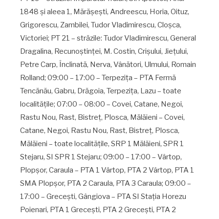
1848 şi aleea 1, Mărăşeşti, Andreescu, Horia, Oituz,
Grigorescu, Zambilei, Tudor Vladimirescu, Cloşca,
Victoriei; PT 21 – străzile: Tudor Vladimirescu, General
Dragalina, Recunoştinţei, M. Costin, Crişului, Jieţului,
Petre Carp, Înclinată, Nerva, Vânători, Ulmului, Romain
Rolland; 09:00 – 17:00 – Terpeziţa – PTA Fermă
Tencănău, Gabru, Drăgoia, Terpeziţa, Lazu – toate
localităţile; 07:00 – 08:00 – Covei, Catane, Negoi,
Rastu Nou, Rast, Bistreţ, Plosca, Mălăieni – Covei,
Catane, Negoi, Rastu Nou, Rast, Bistreţ, Plosca,
Mălăieni – toate localităţile, SRP 1 Mălăieni, SPR 1
Stejaru, SI SPR 1 Stejaru; 09:00 – 17:00 – Vârtop,
Plopşor, Caraula – PTA 1 Vârtop, PTA 2 Vârtop, PTA 1
SMA Plopşor, PTA 2 Caraula, PTA 3 Caraula; 09:00 –
17:00 – Greceşti, Gângiova – PTA SI Staţia Horezu
Poienari, PTA 1 Greceşti, PTA 2 Greceşti, PTA 2