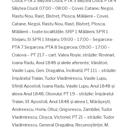
Crucii, PTA 2 Siliştea Crucii, PTA 3 Siliştea Crucii, PTA 4
Siliştea Crucii; 07:00 – 08:00 – Covei, Catane, Negoi,
Rastu Nou, Rast, Bistreţ, Plosca, Mălăieni – Covei,
Catane, Negoi, Rastu Nou, Rast, Bistreţ, Plosca,
Mălăieni – toate localităţile, SRP 1 Mălăieni, SPR 1
Stejaru, SI SPR 1 Stejaru; 09:00 – 17:00 – Segarcea-
PTA 7 Segarcea, PTA 8 Segarcea; 09:00 – 17:00 –
Craiova – PT 217 – cart. Valea Roşie, străzile: Rovinari,
Ioana Radu, Anul 1848 şi aleile aferente, Vânători,
Vasile Lupu, Gen. Dragalina, Înclinată; PT 111 – străzile:
Împăratul Traian, Tudor Vladimirescu, Vasile Lupu,
Sfinţii Apostoli, Ioana Radu, Vasile Lupu, Anul 1848 şi
aleea Anul 1848, Oborului; PT 19 – străzile: Împăratul
Traian, Sf. Apostoli, Anul 1848 şi aleea 1, Mărăşeşti,
Andreescu, Horia, Oituz, Grigorescu, Zambilei, Tudor
Vladimirescu, Cloşca, Victoriei; PT 21 – străzile: Tudor
Vladimirescu, General Dragalina, Recunoştinţei, M.