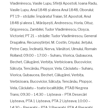
Vladimirescu, Vasile Lupu, Sfinţii Apostoli, Ioana Radu,
Vasile Lupu, Anul 1848 şi aleea Anul 1848, Oborului;
PT 19 – străzile: Împăratul Traian, Sf. Apostoli, Anul
1848 şi aleea 1, Mărăşeşti, Andreescu, Horia, Oituz,
Grigorescu, Zambilei, Tudor Vladimirescu, Cloşca,
Victoriei; PT 21 – străzile: Tudor Vladimirescu, General
Dragalina, Recunoştinţei, M. Costin, Crişului, Jieţului,
Petre Carp, Înclinată, Nerva, Vânători, Ulmului, Romain
Rolland; 09:00 – 17:00 – Suharu, Viorica, Gubaucea,
Bechet, Călugărei, Verbiţa, Verbicioara, Bucovicior,
Sălcuţa, Tencănău, Plopşor, Vela, Căciulatu – Suharu,
Viorica, Gubaucea, Bechet, Călugărei, Verbiţa,
Verbicioara, Bucovicior, Sălcuţa, Tencănău, Plopşor,
Vela, Căciulatu – toate localităţile, PTAB Negrea
Trans; 09:30 – 14:30 – Lişteava – PTA Desecări
Lişteava, PTA 1 Lişteava, PTA 2 Lişteava; 10:00 –
14:30 – Basarabi – PTA 3 Basarabi, PTA 4 Basarabi,