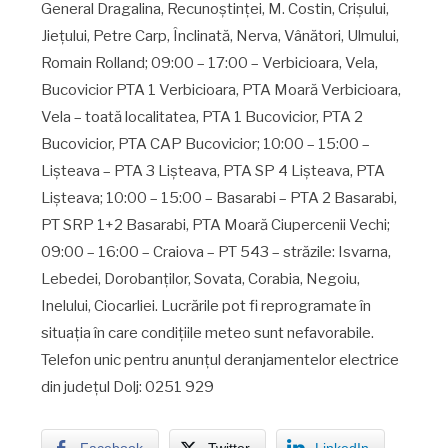
General Dragalina, Recunoştinţei, M. Costin, Crişului,
Jieţului, Petre Carp, Înclinată, Nerva, Vânători, Ulmului,
Romain Rolland; 09:00 – 17:00 – Verbicioara, Vela,
Bucovicior PTA 1 Verbicioara, PTA Moară Verbicioara,
Vela – toată localitatea, PTA 1 Bucovicior, PTA 2
Bucovicior, PTA CAP Bucovicior; 10:00 – 15:00 –
Lişteava – PTA 3 Lişteava, PTA SP 4 Lişteava, PTA
Lişteava; 10:00 – 15:00 – Basarabi – PTA 2 Basarabi,
PT SRP 1+2 Basarabi, PTA Moară Ciupercenii Vechi;
09:00 – 16:00 – Craiova – PT 543 – străzile: Isvarna,
Lebedei, Dorobanţilor, Sovata, Corabia, Negoiu,
Inelului, Ciocarliei. Lucrările pot fi reprogramate în
situaţia în care condiţiile meteo sunt nefavorabile.
Telefon unic pentru anunţul deranjamentelor electrice
din judeţul Dolj: 0251 929
Facebook
Twitter
LinkedIn