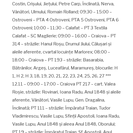
Costin, Crişului, Jieţului, Petre Carp, Înclinată, Nerva,
Vânători, Ulmului, Romain Rolland; 09:30 – 15:00 –
Ostroveni – PTA 4 Ostroveni, PTA 5 Ostroveni, PTA 6
Ostroveni; 10:00 – 11:30 – Calafat – PT 3 Textila
Calafat – SC Maglierie; 09:00 – 16:00 – Craiova – PT
314 – străzile: Hanul Roşu, Drumul Jiului, Căluşari şi
aleile aferente, cvartal locuinţe Marlorex; 08:00 –
18:00 – Craiova – PT 193 – străzile: Basarabia,
Bătrânilor, Argeş, Luceafărul, Maramureş, blocurile: H
1, H 2, H 3, 18, 19, 20, 21, 22, 23, 24, 25, 26, 27 ***
12.11 – 09:00 – 17:00 – Craiova PT 217 – cart. Valea
Roşie, străzile: Rovinari, Ioana Radu, Anul 1848 şi aleile
aferente, Vânători, Vasile Lupu, Gen. Dragalina,
Înclinată; PT 111 – străzile: Împăratul Traian, Tudor
Vladimirescu, Vasile Lupu, Sfinţii Apostoli, Ioana Radu,
Vasile Lupu, Anul 1848 şi aleea Anul 1848, Oborului;
PT 19 – străzile: Împăratul Traian, Sf. Apostoli, Anul