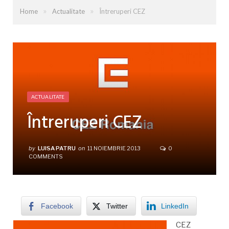
»
»
Home
Actualitate
Întreruperi CEZ
ACTUALITATE
Întreruperi CEZ
by
LUISA PATRU
on
11 NOIEMBRIE 2013
0
COMMENTS
Facebook
Twitter
LinkedIn
CEZ