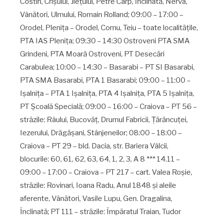
Costin, Crişului, Jieţului, Petre Carp, Înclinată, Nerva,
Vânători, Ulmului, Romain Rolland; 09:00 – 17:00 –
Orodel, Pleniţa – Orodel, Cornu, Teiu – toate localităţile,
PTA IAS Pleniţa; 09:30 – 14:30 Ostroveni PTA SMA
Grindeni, PTA Moară Ostroveni, PT Desecări
Carabulea; 10:00 – 14:30 – Basarabi – PT SI Basarabi,
PTA SMA Basarabi, PTA 1 Basarabi; 09:00 – 11:00 –
Işalniţa – PTA 1 Işalniţa, PTA 4 Işalniţa, PTA 5 Işalniţa,
PT Şcoală Specială; 09:00 – 16:00 – Craiova – PT 56 –
străzile: Râului, Bucovăţ, Drumul Fabricii, Ţărăncuţei,
Iezerului, Drăgăşani, Stânjeneilor; 08:00 – 18:00 –
Craiova – PT 29 – bld. Dacia, str. Bariera Vâlcii,
blocurile: 60, 61, 62, 63, 64, 1, 2, 3, A 8 *** 14.11 –
09:00 – 17:00 – Craiova – PT 217 – cart. Valea Roşie,
străzile: Rovinari, Ioana Radu, Anul 1848 şi aleile
aferente, Vânători, Vasile Lupu, Gen. Dragalina,
Înclinată; PT 111 – străzile: Împăratul Traian, Tudor