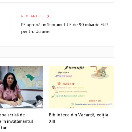
E
NEXT ARTICLE
i
PE aprobă un împrumut UE de 90 miliarde EUR
6
pentru Ucrainei
roba scrisă de
Biblioteca din Vacanță, ediția
e în învățământul
XIII
itar