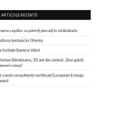
ARTICOLE RECENTE
rama copiilor cu părinți plecați în străinătate
ultura țestului în Oltenia
e închide Bariera Vâlcii
ristian Bănățeanu, 30 ani de carieră: „Bun găsit,
ameni voioși”
e caută consultanți certificați European Energy
ward