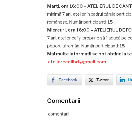
Marți, ora 16:00 – ATELIERUL DE CÂNT
minimă 7 ani, atelier în cadrul căruia parti
românesc.
Număr participanți:
15
Miercuri, ora 16:00 – ATELIERUL DE F
7 ani, atelier ce își propune să îi aducă pe co
poporului român.
Număr participanți:
15
Mai multe informații se pot obține la t
atelierecolibri@gmail.com
.
Facebook
Twitter
Li
Comentarii
comentarii