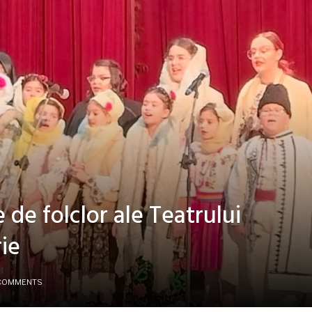
le de folclor ale Teatrului
rie
COMMENTS