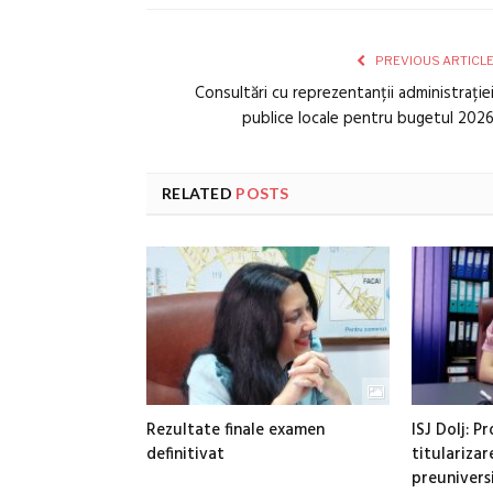
PREVIOUS ARTICL
Consultări cu reprezentanții administrație
publice locale pentru bugetul 202
RELATED
POSTS
Rezultate finale examen
ISJ Dolj: P
definitivat
titularizar
preunivers