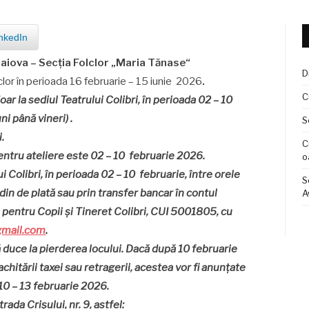
nkedIn
aiova – Secția Folclor „Maria Tănase“
D
lor în perioada 16 februarie – 15 iunie
2026
.
C
doar
la sediul Teatrului Colibri, în perioada
02 – 10
ni până vineri)
.
S
.
C
pentru ateliere este 02 – 10 februarie 2026.
o
ui Colibri, în perioada 02 – 10 februarie, între orele
S
rdin de plată sau prin transfer bancar în contul
A
tru Copii și Tineret Colibri, CUI 5001805, cu
gmail.com
.
 duce la pierderea locului. Dacă după 10 februarie
chitării taxei sau retragerii, acestea vor fi anunțate
a 10 – 13 februarie 2026.
rada Crișului, nr. 9, astfel: