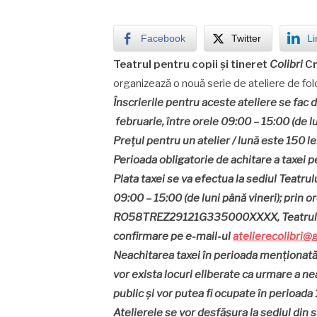
Facebook
Twitter
Li
Teatrul pentru copii
și tineret
Colibri
Cr
organizează o nouă serie de ateliere de folc
Înscrierile pentru aceste ateliere
se fac 
februarie, între orele 09:00 – 15:00 (de lu
Preţul pentru un atelier / lună este 150 lei
Perioada obligatorie de achitare a taxei 
Plata taxei se va efectua la sediul Teatrul
09:00 – 15:00 (de luni până vineri); prin o
RO58TREZ29121G335000XXXX, Teatrul pen
confirmare pe e-mail-ul
atelierecolibri@
Neachitarea taxei în perioada menționată
vor exista locuri eliberate ca urmare a nea
public și vor putea fi ocupate în perioad
Atelierele se vor desfășura la sediul din st