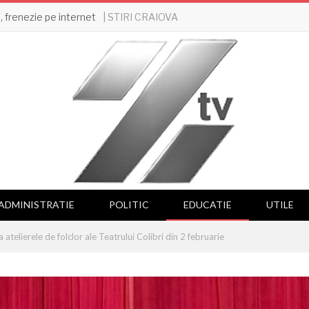
| STIRI CRAIOVA
 frenezie pe internet
ADMINISTRATIE
POLITIC
EDUCATIE
UTILE
la atelierele de folclor ale Teatrului Colibri din 2 februarie