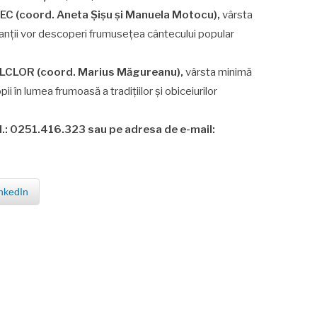
EC (coord. Aneta Șișu și Manuela Motocu),
vârsta
cipanții vor descoperi frumusețea cântecului popular
OLCLOR (coord. Marius Măgureanu),
vârsta minimă
pii în lumea frumoasă a tradițiilor și obiceiurilor
el.: 0251.416.323 sau pe adresa de e-mail:
nkedIn