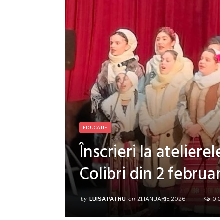
EDUCATIE
Înscrieri la ateliere
Colibri din 2 februa
by
LUISA PATRU
on
21 IANUARIE 2026
0 