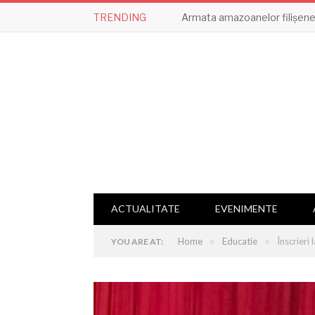
TRENDING
Armata amazoanelor filișene,
ACTUALITATE
EVENIMENTE
»
»
Home
Educatie
Înscrieri 
YOU ARE AT: