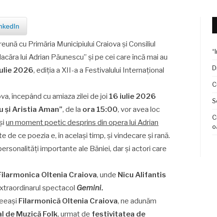
nkedIn
eună cu Primăria Municipiului Craiova şi Consiliul
“
acăra lui Adrian Păunescu” și pe cei care încă mai au
D
 iulie 2026
, ediția a XII-a a Festivalului Internațional
C
a, începând cu amiaza zilei de joi
16 iulie 2026
S
u și Aristia Aman”
, de la
ora 15:
00
, vor avea loc
C
și
un moment poetic desprins din opera lui Adrian
o
e de ce poezia e, în același timp, și vindecare și rană.
rsonalități importante ale Băniei, dar și actori care
Filarmonica Oltenia Craiova
, unde
Nicu Alifantis
extraordinarul spectacol
Gemini
.
ceeași
Filarmonică Oltenia Craiova
, ne adunăm
l de Muzică Folk
, urmat de
festivitatea de