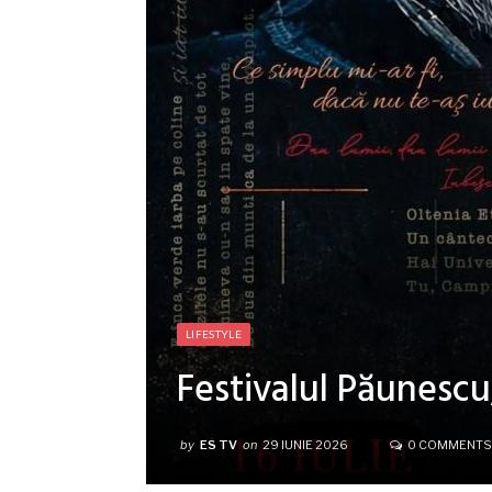
LIFESTYLE
Festivalul Păunescu,
by
ES TV
on
29 IUNIE 2026
0 COMMENTS