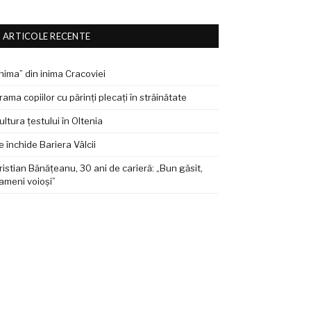
ARTICOLE RECENTE
Inima” din inima Cracoviei
rama copiilor cu părinți plecați în străinătate
ultura țestului în Oltenia
e închide Bariera Vâlcii
ristian Bănățeanu, 30 ani de carieră: „Bun găsit,
ameni voioși”