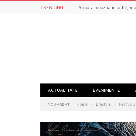
TRENDING
Armata amazoanelor filișene,
ACTUALITATE
EVENIMENTE
»
»
Home
Lifestyle
Festivalul
YOU ARE AT: