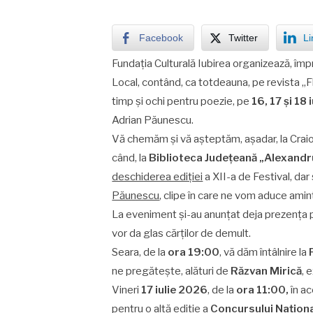
Facebook
Twitter
Li
Fundația Culturală Iubirea organizează, împr
Local, contând, ca totdeauna, pe revista „Fl
timp și ochi pentru poezie, pe
16, 17 și 18
Adrian Păunescu.
Vă chemăm și vă așteptăm, așadar, la Craiov
când, la
Biblioteca Judeţeană „Alexandr
deschiderea ediției
a XII-a de Festival, dar 
Păunescu
, clipe în care ne vom aduce amint
La eveniment și-au anunțat deja prezența pe
vor da glas cărților de demult.
Seara, de la
ora 19:
00
, vă dăm întâlnire la
ne pregătește, alături de
Răzvan Mirică
, 
Vineri
17 iulie 2026
, de la
ora 11:
00,
în a
pentru o altă ediție a
Concursului Naționa