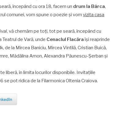
Pe seară, începând cu ora 18, facem un
drum la Bârca
,
ntrul comunei, vom spune o poezie și vom
vizita casa
ival
, vă chemăm pe toți, tot pe seară, începând cu
a Teatrul de Vară, unde
Cenaclul Flacăra
își reaprinde
k, de la Mircea Baniciu, Mircea Vintilă, Cristian Buică,
mre, Mădălina Amon, Alexandra Păunescu-Șerban și
liberă, în limita locurilor disponibile. Invitațiile
6 se pot ridica de la Filarmonica Oltenia Craiova.
nkedIn