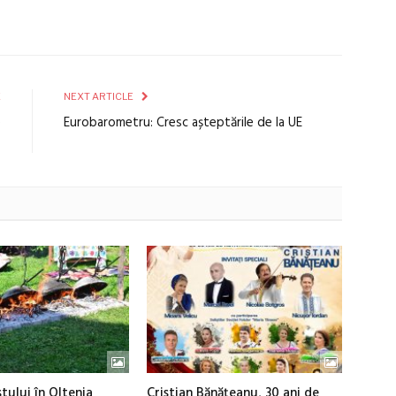
E
NEXT ARTICLE
e
Eurobarometru: Cresc așteptările de la UE
%
tului în Oltenia
Cristian Bănățeanu, 30 ani de