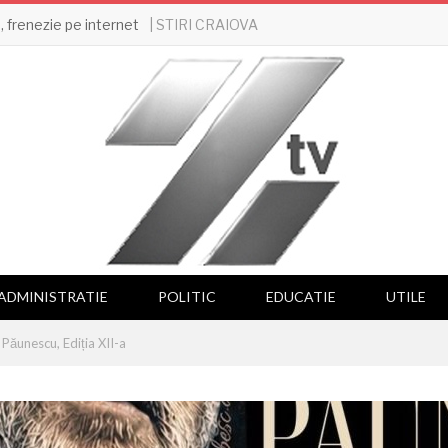
| STIRI CRAIOVA
 frenezie pe internet
ADMINISTRATIE
POLITIC
EDUCATIE
UTILE
 Păunescu, Ediția XII-a