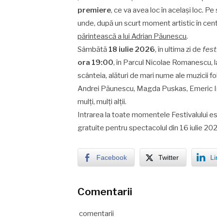
premiere
, ce va avea loc în același loc. 
unde, după un scurt moment artistic în ce
părintească a lui Adrian Păunescu
.
Sâmbătă
18 iulie 2026
, în ultima zi de
fest
ora 19:
00
, în Parcul Nicolae Romanescu, l
scânteia, alături de mari nume ale muzicii fol
Andrei Păunescu, Magda Puskas, Emeric I
mulți, mulți alții.
Intrarea la toate momentele Festivalului este 
gratuite pentru spectacolul din 16 iulie 202
Facebook
Twitter
Li
Comentarii
comentarii