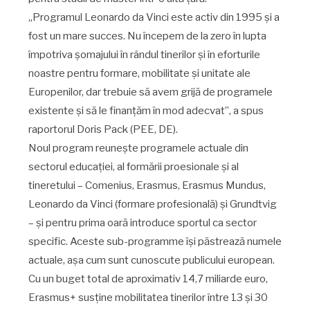
„Programul Leonardo da Vinci este activ din 1995 şi a
fost un mare succes. Nu începem de la zero în lupta
împotriva şomajului în rândul tinerilor şi în eforturile
noastre pentru formare, mobilitate şi unitate ale
Europenilor, dar trebuie să avem grijă de programele
existente şi să le finanţăm în mod adecvat”, a spus
raportorul Doris Pack (PEE, DE).
Noul program reuneşte programele actuale din
sectorul educaţiei, al formării proesionale şi al
tineretului – Comenius, Erasmus, Erasmus Mundus,
Leonardo da Vinci (formare profesională) şi Grundtvig
– şi pentru prima oară introduce sportul ca sector
specific. Aceste sub-programme îşi păstrează numele
actuale, aşa cum sunt cunoscute publicului european.
Cu un buget total de aproximativ 14,7 miliarde euro,
Erasmus+ susţine mobilitatea tinerilor între 13 şi 30