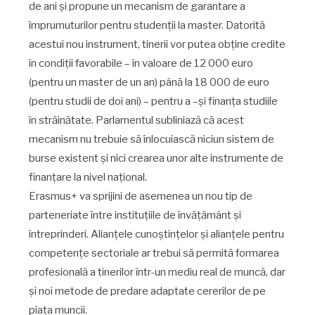
de ani şi propune un mecanism de garantare a
împrumuturilor pentru studenţii la master. Datorită
acestui nou instrument, tinerii vor putea obţine credite
în condiţii favorabile – în valoare de 12 000 euro
(pentru un master de un an) până la 18 000 de euro
(pentru studii de doi ani) – pentru a –şi finanţa studiile
în străinătate. Parlamentul subliniază că acest
mecanism nu trebuie să înlocuiască niciun sistem de
burse existent şi nici crearea unor alte instrumente de
finanţare la nivel naţional.
Erasmus+ va sprijini de asemenea un nou tip de
parteneriate între instituţiile de învăţământ şi
întreprinderi. Alianţele cunoştinţelor şi alianţele pentru
competenţe sectoriale ar trebui să permită formarea
profesională a tinerilor într-un mediu real de muncă, dar
şi noi metode de predare adaptate cererilor de pe
piaţa muncii.