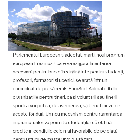
Parlementul European a adoptat, marţi, noul program
european Erasmus+ care va asigura finanţarea
necesară pentru burse în străinătate pentru studenţi,
profesori, formatori şi ucenici, se arată într-un
comunicat de presă remis EuroSud. Animatorii din
organizaţiile pentru tineri, ca şi voluntarii sau tinerii
sportivi vor putea, de asemenea, să beneficieze de
aceste fonduri. Un nou mecanism pentru garantarea
împrumuturilor va permite studenţilor să obţină
credite în condiţiile cele mai favorabile de pe piaţă
pentru studii de master într-o altă ţară.