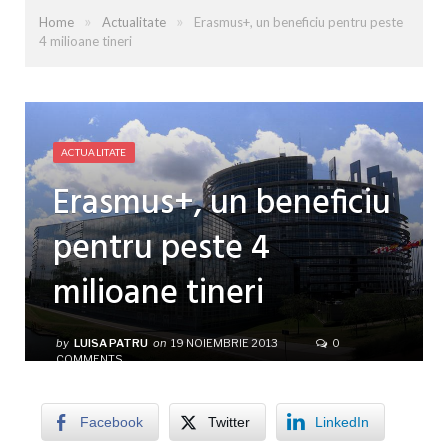
»
»
Home
Actualitate
Erasmus+, un beneficiu pentru peste
4 milioane tineri
ACTUALITATE
Erasmus+, un beneficiu
pentru peste 4
milioane tineri
by
LUISA PATRU
on
19 NOIEMBRIE 2013
0
COMMENTS
Facebook
Twitter
LinkedIn