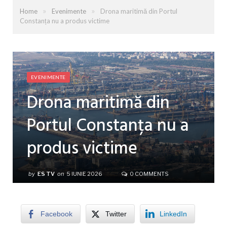
»
»
Home
Evenimente
Drona maritimă din Portul
Constanța nu a produs victime
EVENIMENTE
Drona maritimă din
Portul Constanța nu a
produs victime
by
ES TV
on
5 IUNIE 2026
0 COMMENTS
Facebook
Twitter
LinkedIn