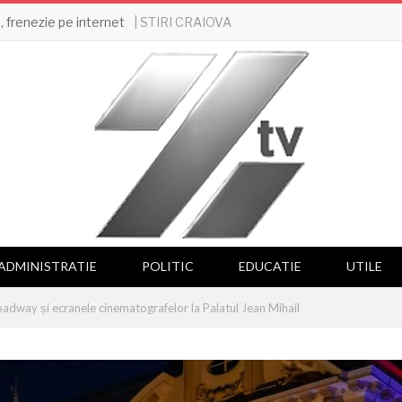
| STIRI CRAIOVA
 frenezie pe internet
ADMINISTRATIE
POLITIC
EDUCATIE
UTILE
adway și ecranele cinematografelor la Palatul Jean Mihail