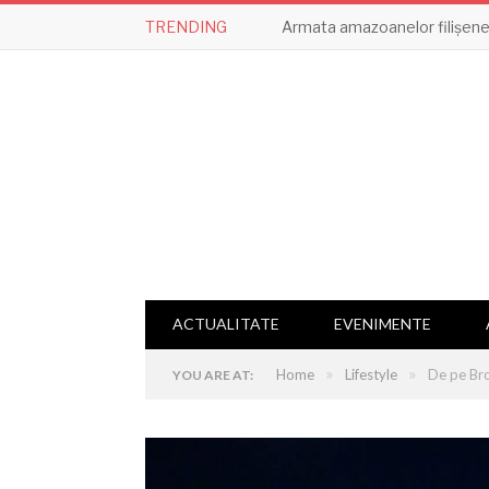
TRENDING
Armata amazoanelor filișene,
ACTUALITATE
EVENIMENTE
»
»
Home
Lifestyle
De pe Bro
YOU ARE AT: