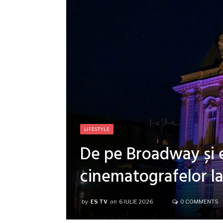
LIFESTYLE
De pe Broadway și 
cinematografelor la
by
ES TV
on
6 IULIE 2026
0 COMMENTS