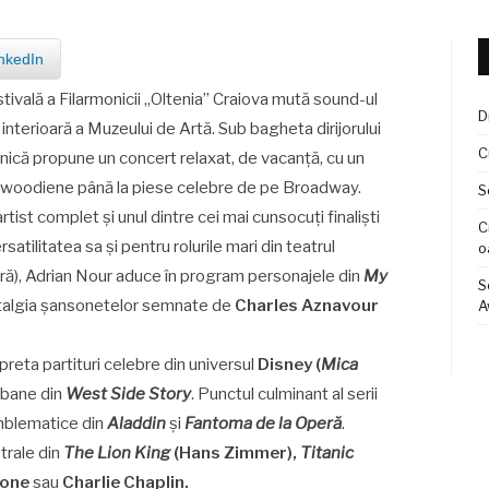
nkedIn
estivală a Filarmonicii „Oltenia” Craiova mută sound-ul
D
a interioară a Muzeului de Artă. Sub bagheta dirijorului
C
 propune un concert relaxat, de vacanță, cu un
ywoodiene până la piese celebre de pe Broadway.
S
artist complet și unul dintre cei mai cunsocuți finaliști
C
atilitatea sa și pentru rolurile mari din teatrul
o
eră), Adrian Nour aduce în program personajele din
My
S
ostalgia șansonetelor semnate de
Charles Aznavour
A
preta partituri celebre din universul
Disney (
Mica
urbane din
West Side Story
. Punctul culminant al serii
 emblematice din
Aladdin
și
Fantoma de la Operă
.
trale din
The Lion King
(Hans Zimmer),
Titanic
cone
sau
Charlie Chaplin.