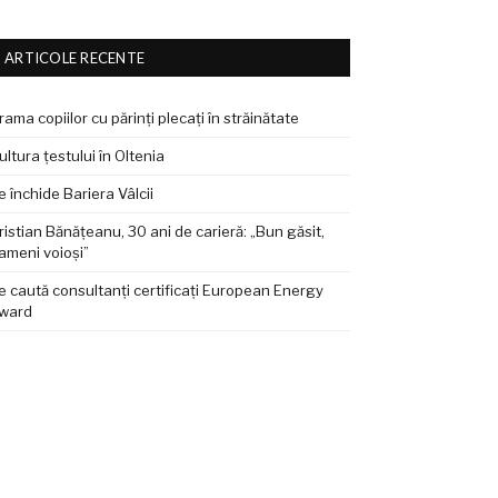
ARTICOLE RECENTE
rama copiilor cu părinți plecați în străinătate
ultura țestului în Oltenia
e închide Bariera Vâlcii
ristian Bănățeanu, 30 ani de carieră: „Bun găsit,
ameni voioși”
e caută consultanți certificați European Energy
ward