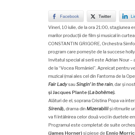
Facebook
Twitter
Li
Vineri, 10 iulie, de la ora 21:00, stagiunea 
marilor producții de film și musical în curte
CONSTANTIN GRIGORE, Orchestra Simfonică
program care pornește de la succese holl
Invitatul special al serii este Adrian Nour – 
de la “Vocea României”. Apreicat pentru vers
muzical (mai ales cel din Fantoma de la Op
Fair Lady
sau
Singin’ in the rain
, dar și n
și Jacques Plante (
La bohème).
Alături de el, soprana Cristina Popa va inter
Sirenă
),
drama din
Mizerabilii
și ritmurile 
va fi întâlnirea celor două voci în duetele
Programul este completat de suite orches
(James Horner)
și piese de
Ennio Morri